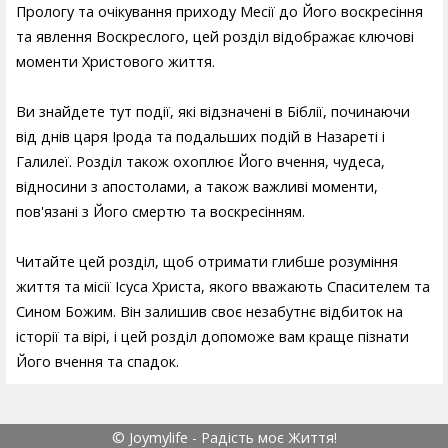
Прологу та очікування приходу Месії до Його воскресіння
та явлення Воскреслого, цей розділ відображає ключові
моменти Христового життя.
Ви знайдете тут події, які відзначені в Біблії, починаючи
від днів царя Ірода та подальших подій в Назареті і
Галилеї. Розділ також охоплює Його вчення, чудеса,
відносини з апостолами, а також важливі моменти,
пов'язані з Його смертю та воскресінням.
Читайте цей розділ, щоб отримати глибше розуміння
життя та місії Ісуса Христа, якого вважають Спасителем та
Сином Божим. Він залишив своє незабутнє відбиток на
історії та вірі, і цей розділ допоможе вам краще пізнати
Його вчення та спадок.
© Joymylife - Радість моє Життя!