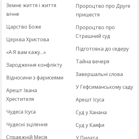
Земне життя і життя
Пророцтво про Друге
вічне
пришестя
Царство Боже
Пророцтво про
Страшний суд
Церква Христова
Підготовка до седеру
«А Я вам кажу…»
Тайна вечеря
Зародження конфлікту
Завершальні слова
Відносини з фарисеями
У Гефсиманському саду
Арешт Івана
Хрестителя
Арешт Ісуса
Чудеса Ісуса
Суд у Ханана
Чудесні зцілення
Суд у Каяфи
Справжній Месія
У Пилата