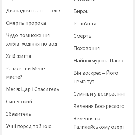
Дванадцять апостолів
Вирок
Смерть пророка
Розп’яття
Чудо помноження
Смерть
хлібів, ходіння по воді
Поховання
Хліб життя
Найпохмуріша Пасха
За кого ви Мене
Він воскрес – Його
маєте?
нема тут
Месія: Цар і Спаситель
Сумніви у воскресінні
Син Божий
Явлення Воскреслого
Збавитель
Явлення на
Учні перед тайною
Галилейському озері