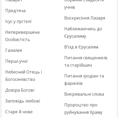
учнів
Предтеча
Воскресіння Лазаря
Ісус у пустелі
Наближаючись до
Неперевершена
Єрусалиму
Особистість
В’їзд в Єрусалим
Галилея
Питання священиків
Перші учні
та старійшин
Небесний Отець і
Питання іродіан та
Богосинівство
фарисеїв
Довіра Богові
Викривальні слова
Заповідь любові
Пророцтво про
Старе й нове
руйнування Храму