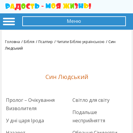
Меню
Головна
Біблія
Псалтир
Читати Біблію українською
Син
Людський
Син Людський
Пролог – Очікування
Світло для світу
Визволителя
Подальше
У дні царя Ірода
несприйняття
Назарет
Обрання Сімдесяти