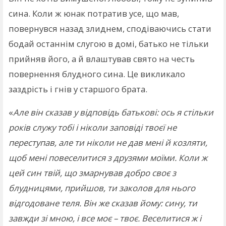
сина. Коли ж юнак потратив усе, що мав,
повернувся назад злиднем, сподіваючись стати
бодай останнім слугою в домі, батько не тільки
прийняв його, а й влаштував свято на честь
повернення блудного сина. Це викликало
заздрість і гнів у старшого брата.
«
Але він сказав у відповідь батькові: ось я стільки
років служу тобі і ніколи заповіді твоєї не
переступав, але ти ніколи не дав мені й козляти,
щоб мені повеселитися з друзями моїми. Коли ж
цей син твій, що змарнував добро своє з
блудницями, прийшов, ти заколов для нього
відгодоване теля. Він же сказав йому: сину, ти
завжди зі мною, і все моє – твоє. Веселитися ж і