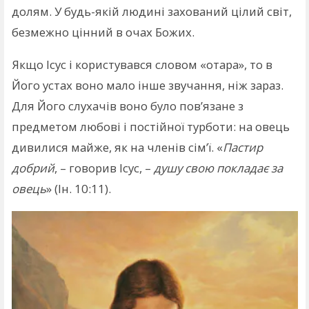
долям. У будь-якій людині захований цілий світ,
безмежно цінний в очах Божих.
Якщо Ісус і користувався словом «отара», то в
Його устах воно мало інше звучання, ніж зараз.
Для Його слухачів воно було пов’язане з
предметом любові і постійної турботи: на овець
дивилися майже, як на членів сім’ї. «
Пастир
добрий
, – говорив Ісус, –
душу свою покладає за
овець
» (Ін. 10:11).