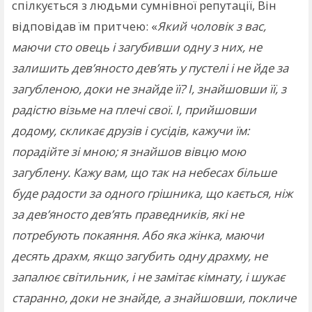
спілкується з людьми сумнівної репутації, Він
відповідав їм притчею: «
Який чоловік з вас,
маючи сто овець і загубивши одну з них, не
залишить дев’яносто дев’ять у пустелі і не йде за
загубленою, доки не знайде її? І, знайшовши її, з
радістю візьме на плечі свої. І, прийшовши
додому, скликає друзів і сусідів, кажучи їм:
порадійте зі мною; я знайшов вівцю мою
загублену. Кажу вам, що так на небесах більше
буде радости за одного грішника, що кається, ніж
за дев’яносто дев’ять праведників, які не
потребують покаяння. Або яка жінка, маючи
десять драхм, якщо загубить одну драхму, не
запалює світильник, і не замітає кімнату, і шукає
старанно, доки не знайде, а знайшовши, покличе