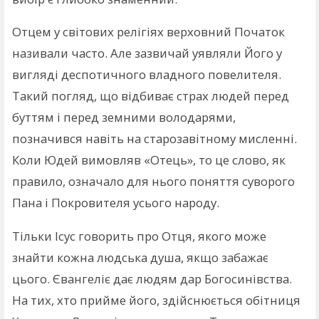
Отцем у світових релігіях верховний Початок
називали часто. Але зазвичай уявляли Його у
вигляді деспотичного владного повелителя.
Такий погляд, що відбиває страх людей перед
буттям і перед земними володарями,
позначився навіть на старозавітному мисленні.
Коли Юдей вимовляв «Отець», то це слово, як
правило, означало для нього поняття суворого
Пана і Покровителя усього народу.
Тільки Ісус говорить про Отця, якого може
знайти кожна людська душа, якщо забажає
цього. Євангеліє дає людям дар Богосинівства.
На тих, хто прийме його, здійснюється обітниця