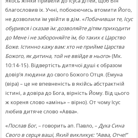
Якось жінки привели до Ісуса дітей, щоб Він
благословив їх. Учні, побоюючись втомити Його,
не дозволили їм увійти в дім. «
Побачивши те, Ісус
обурився і сказав їм: дозволяйте дітям приходити
до Мене і не забороняйте їм, бо таких є Царство
Боже. Істинно кажу вам: хто не прийме Царства
Божого, як дитина, той не ввійде в нього
» (Мк.
10:14-15). Відвертість дитячої душі є образом
довір’я людини до свого Божого Отця. (Емуна
(віра) – це не впевненість в якійсь абстрактній
істині, а довіра до Бога, вірність Йому. Від цього
ж кореня слово «амінь» – вірно). От чому Ісус
любив дитяче слово «Авва».
«
Послав Бог
, – говорить ап. Павло, –
Духа Сина
Свого в серця ваші, Який викликує: “Авва, Отче!”