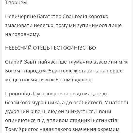
Творцем.
Невичерпне багатство Євангелія коротко
змалювати нелегко, тому ми зупинимося лише
на головному.
НЕБЕСНИЙ ОТЕЦЬ І БОГОСИНІВСТВО
Старий Завіт найчастіше тлумачив взаємини між
Богом і народом. Євангеліє ж ставить на перше
місце взаємини між Богом і душею.
Проповідь Ісуса звернена не до мас, не до
безликого мурашника, а до особистості. У натовпі
духовний рівень людей знижується, і вони
опиняються під впливом стадних інстинктів.
Тому Христос надає такого значення окремим