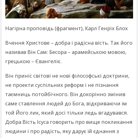
Нагірна проповідь (фрагмент), Карл Генріх Блох
Вчення Христове – добра і радісна вість. Так його
називав Він Сам: Бесора – арамейською мовою,
грецькою – Євангеліє.
Він приніс світові не нові філософські доктрини,
не проекти суспільних реформ і не пізнання
таємниць потойбічного. Він докорінно змінив
саме ставлення людей до Бога, відкриваючи їм
той Його лик, який досі тільки ледь вгадувався.
Добра Вість Ісуса говорить про вище покликання
людини і про радість, яку дарує їй єднання з