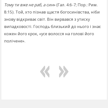
Тому ти вже не раб, а син
» (Гал. 4:6-7; Пор.: Рим.
8:15). Той, хто пізнав щастя богосинівства, ніби
знову відкриває світ. Він вирвався з утиску
випадковості. Господь близький до нього і знає
кожен його крок, «усе волосся на голові його
полічене».