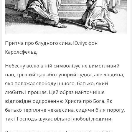
Притча про блудного сина, Юліус фон
Каролсфельд
Небесну волю в ній символізує не вимогливий
пан, грізний цар або суворий суддя, але людина,
яка поважає свободу іншого, батько, який
любить і прощає. Цей образ найточніше
відповідає одкровенню Христа про Бога. Як
батько терпляче чекає сина, сидячи біля порогу,
так і Господь шукає вільної любові людини.