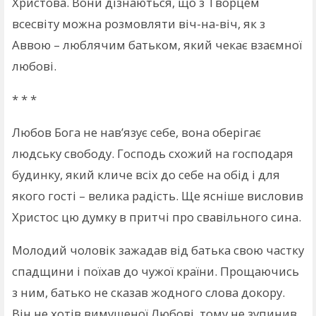
Христова. Вони дізнаються, що з Творцем
всесвіту можна розмовляти віч-на-віч, як з
Аввою – люблячим батьком, який чекає взаємної
любові.
* * *
Любов Бога не нав’язує себе, вона оберігає
людську свободу. Господь схожий на господаря
будинку, який кличе всіх до себе на обід і для
якого гості – велика радість. Ще ясніше висловив
Христос цю думку в притчі про свавільного сина.
Молодий чоловік зажадав від батька свою частку
спадщини і поїхав до чужої країни. Прощаючись
з ним, батько не сказав жодного слова докору.
Він не хотів вимушеної Любові, тому не зупинив