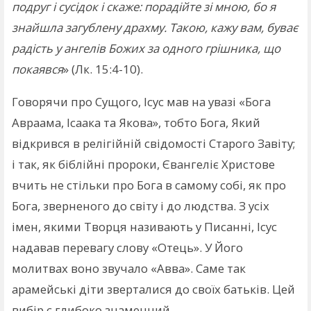
подруг і сусідок і скаже: порадійте зі мною, бо я
знайшла загублену драхму. Такою, кажу вам, буває
радість у ангелів Божих за одного грішника, що
покаявся
» (Лк. 15:4-10).
Говорячи про Сущого, Ісус мав на увазі «Бога
Авраама, Ісаака та Якова», тобто Бога, Який
відкрився в релігійній свідомості Старого Завіту;
і так, як біблійні пророки, Євангеліє Христове
вчить не стільки про Бога в самому собі, як про
Бога, зверненого до світу і до людства. З усіх
імен, якими Творця називають у Писанні, Ісус
надавав перевагу слову «Отець». У Його
молитвах воно звучало «Авва». Саме так
арамейські діти зверталися до своїх батьків. Цей
вибір є глибоко знаменний.