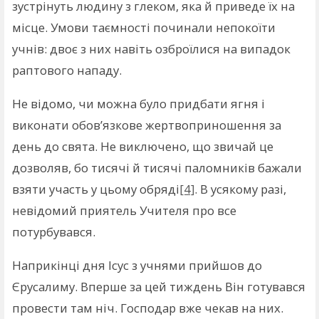
зустрінуть людину з глеком, яка й приведе їх на
місце. Умови таємності починали непокоїти
учнів: двоє з них навіть озброїлися на випадок
раптового нападу.
Не відомо, чи можна було придбати ягня і
виконати обов’язкове жертвоприношення за
день до свята. Не виключено, що звичай це
дозволяв, бо тисячі й тисячі паломників бажали
взяти участь у цьому обряді
[4]
. В усякому разі,
невідомий приятель Учителя про все
потурбувався.
Наприкінці дня Ісус з учнями прийшов до
Єрусалиму. Вперше за цей тиждень Він готувався
провести там ніч. Господар вже чекав на них.