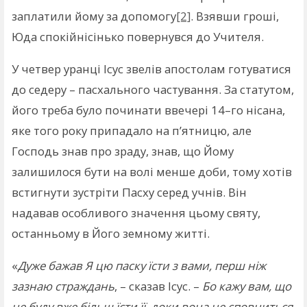
заплатили йому за допомогу
[2]
. Взявши гроші,
Юда спокійнісінько повернувся до Учителя.
У четвер уранці Ісус звелів апостолам готуватися
до седеру – пасхального частування. За статутом,
його треба було починати ввечері 14–го нісана,
яке того року припадало на п’ятницю, але
Господь знав про зраду, знав, що Йому
залишилося бути на волі менше доби, тому хотів
встигнути зустріти Пасху серед учнів. Він
надавав особливого значення цьому святу,
останньому в Його земному житті.
«
Дуже бажав Я цю паску їсти з вами, перш ніж
зазнаю страждань
, – сказав Ісус. –
Бо кажу вам, що
не буду вже більш їсти її, доки вона не сповниться