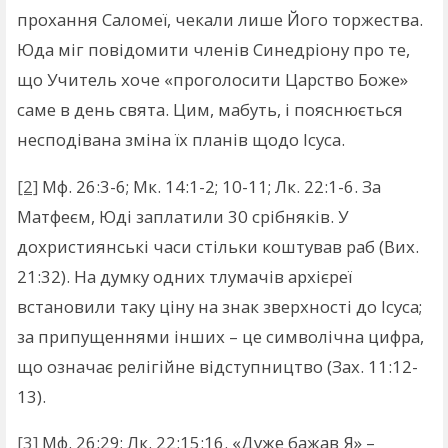
прохання Саломеї, чекали лише Його торжества.
Юда міг повідомити членів Синедріону про те,
що Учитель хоче «проголосити Царство Боже»
саме в день свята. Цим, мабуть, і пояснюється
несподівана зміна їх планів щодо Ісуса.
[2]
Мф. 26:3-6; Мк. 14:1-2; 10-11; Лк. 22:1-6. За
Матфеєм, Юді заплатили 30 срібняків. У
дохристиянські часи стільки коштував раб (Вих.
21:32). На думку одних тлумачів архієреї
встановили таку ціну на знак зверхності до Ісуса;
за припущеннями інших – це символічна цифра,
що означає релігійне відступництво (Зах. 11:12-
13).
[3]
Мф. 26:29; Лк. 22:15:16. «Дуже бажав Я» –