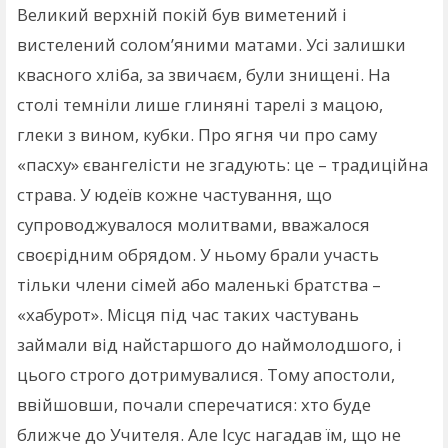
Великий верхній покій був виметений і
вистелений солом’яними матами. Усі залишки
квасного хліба, за звичаєм, були знищені. На
столі темніли лише глиняні тарелі з мацою,
глеки з вином, кубки. Про ягня чи про саму
«пасху» євангелісти не згадують: це – традиційна
страва. У юдеїв кожне частування, що
супроводжувалося молитвами, вважалося
своєрідним обрядом. У ньому брали участь
тільки члени сімей або маленькі братства –
«хабурот». Місця під час таких частувань
займали від найстаршого до наймолодшого, і
цього строго дотримувалися. Тому апостоли,
ввійшовши, почали сперечатися: хто буде
ближче до Учителя. Але Ісус нагадав їм, що не