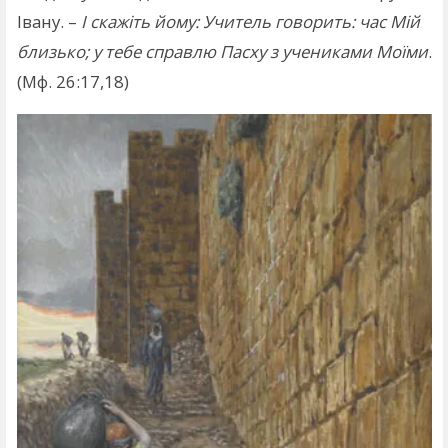
Івану. –
І скажіть йому: Учитель говорить: час Мій
близько; у тебе справлю Пасху з учениками Моїми
.
(Мф. 26:17,18)