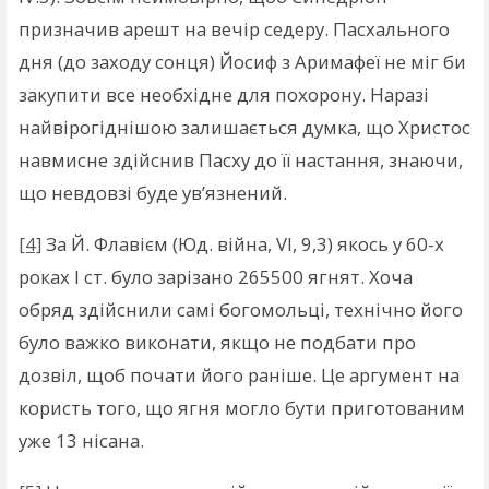
призначив арешт на вечір седеру. Пасхального
дня (до заходу сонця) Йосиф з Аримафеї не міг би
закупити все необхідне для похорону. Наразі
найвірогіднішою залишається думка, що Христос
навмисне здійснив Пасху до її настання, знаючи,
що невдовзі буде ув’язнений.
[4]
За Й. Флавієм (Юд. війна, VI, 9,3) якось у 60-х
роках І ст. було зарізано 265500 ягнят. Хоча
обряд здійснили самі богомольці, технічно його
було важко виконати, якщо не подбати про
дозвіл, щоб почати його раніше. Це аргумент на
користь того, що ягня могло бути приготованим
уже 13 нісана.