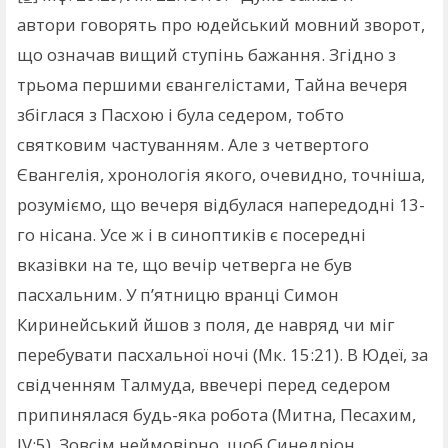
автори говорять про юдейський мовний зворот,
що означав вищий ступінь бажання. Згідно з
трьома першими євангелістами, Тайна вечеря
збіглася з Пасхою і була седером, тобто
святковим частуванням. Але з четвертого
Євангелія, хронологія якого, очевидно, точніша,
розуміємо, що вечеря відбулася напередодні 13-
го нісана. Усе ж і в синоптиків є посередні
вказівки на те, що вечір четверга не був
пасхальним. У п’ятницю вранці Симон
Киринейський йшов з поля, де навряд чи міг
перебувати пасхальної ночі (Мк. 15:21). В Юдеї, за
свідченням Талмуда, ввечері перед седером
припинялася будь-яка робота (Митна, Песахим,
IV:5). Зовсім неймовірно, щоб Синедріон