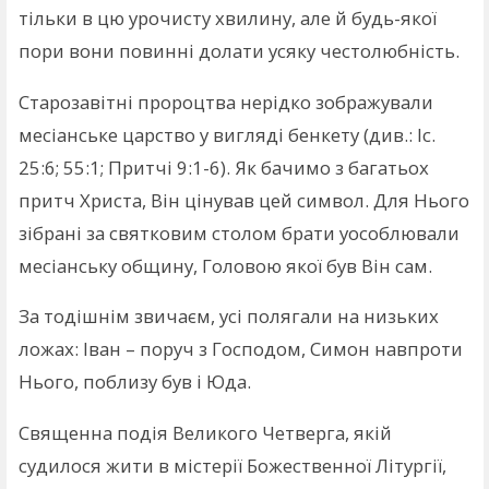
тільки в цю урочисту хвилину, але й будь-якої
пори вони повинні долати усяку честолюбність.
Старозавітні пророцтва нерідко зображували
месіанське царство у вигляді бенкету (див.: Іс.
25:6; 55:1; Притчі 9:1-6). Як бачимо з багатьох
притч Христа, Він цінував цей символ. Для Нього
зібрані за святковим столом брати уособлювали
месіанську общину, Головою якої був Він сам.
За тодішнім звичаєм, усі полягали на низьких
ложах: Іван – поруч з Господом, Симон навпроти
Нього, поблизу був і Юда.
Священна подія Великого Четверга, якій
судилося жити в містерії Божественної Літургії,