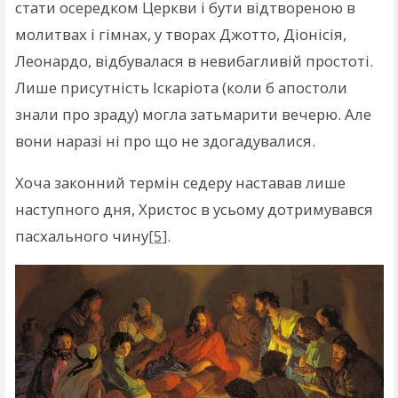
стати осередком Церкви і бути відтвореною в
молитвах і гімнах, у творах Джотто, Діонісія,
Леонардо, відбувалася в невибагливій простоті.
Лише присутність Іскаріота (коли б апостоли
знали про зраду) могла затьмарити вечерю. Але
вони наразі ні про що не здогадувалися.
Хоча законний термін седеру наставав лише
наступного дня, Христос в усьому дотримувався
пасхального чину
[5]
.