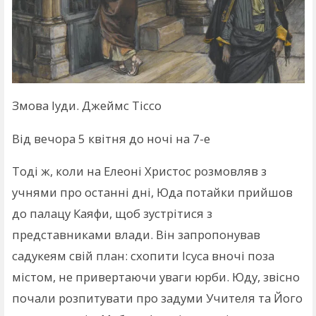
Змова Іуди. Джеймс Тіссо
Від вечора 5 квітня до ночі на 7-е
Тоді ж, коли на Елеоні Христос розмовляв з
учнями про останні дні, Юда потайки прийшов
до палацу Каяфи, щоб зустрітися з
представниками влади. Він запропонував
садукеям свій план: схопити Ісуса вночі поза
містом, не привертаючи уваги юрби. Юду, звісно
почали розпитувати про задуми Учителя та Його