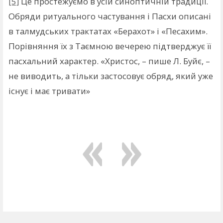
[5]
Це простежуємо в усій синоптичній традиції.
Обряди ритуального частування і Пасхи описані
в талмудських трактатах «Берахот» і «Песахим».
Порівняння їх з Таємною вечерею підтверджує її
пасхальний характер. «Христос, – пише Л. Буйє, –
не виводить, а тільки застосовує обряд, який уже
існує і має тривати»