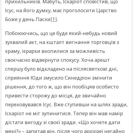
прихильників. Мабуть, Іскаріот сповістив, що
Ісус, на його думку, має проголосити Царство
Боже у день Пасхи
[1]
.
Побоюючись, що це буде який-небудь новий
зухвалий акт, на кшталт вигнання торговців з
храму, ієрархи вхопилися за можливість
своєчасно відвернути спокусу. Хоча арешт
спершу було відкладено на післясвяткові дні,
сприяння Юди змусило Синедріон змінити
рішення, до того ж, що він пообіцяв особисто
привести сторожу до місця, де звичайно
переховувався Ісус. Вже ступивши на шлях зради,
Іскаріот не міг зупинитися. Тепер він мав намір
дістати вигоду зі своєї зради. «Що хочете дати
мені?» – запитав він, після чого архієреї негайно