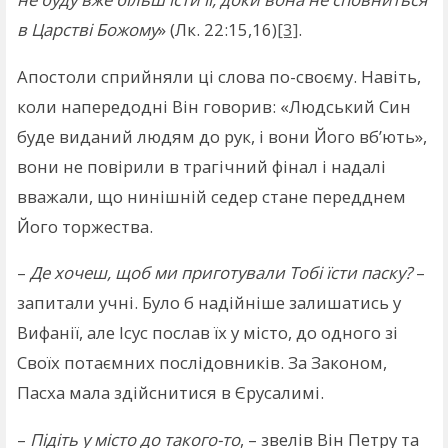
в Царстві Божому
» (Лк. 22:15,16)
[3]
.
Апостоли сприйняли ці слова по-своєму. Навіть,
коли напередодні Він говорив: «Людський Син
буде виданий людям до рук, і вони Його вб’ють»,
вони не повірили в трагічний фінал і надалі
вважали, що нинішній седер стане передднем
Його торжества.
–
Де хочеш, щоб ми приготували Тобі їсти паску?
–
запитали учні. Було б надійніше залишатись у
Вифанії, але Ісус послав їх у місто, до одного зі
Своїх потаємних послідовників. За Законом,
Пасха мала здійснитися в Єрусалимі.
–
Підіть у місто до такого-то
, – звелів Він Петру та