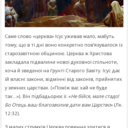
Саме слово «церква» Ісус уживав мало, мабуть
тому, що в ті дні воно конкретно пов’язувалося із
старозавітною общиною. Церква ж Христова
закладала підвалини нової духовної спільноти,
хоча й зведеної на ґрунті Старого Завіту. Ісус дає
їй власні закони, відмінні від законів, прийнятих
у земних царствах. («Поміж вас хай не буде
так…»). Він підбадьорює її: «
Не бійся, мале стадо!
Бо Отець ваш благозволив дати вам Царство
» (Лк.
12:32).
З малих струмків Церква повинна злитися в