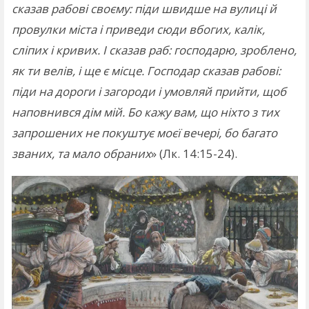
сказав рабові своєму: піди швидше на вулиці й
провулки міста і приведи сюди вбогих, калік,
сліпих і кривих. І сказав раб: господарю, зроблено,
як ти велів, і ще є місце. Господар сказав рабові:
піди на дороги і загороди і умовляй прийти, щоб
наповнився дім мій. Бо кажу вам, що ніхто з тих
запрошених не покуштує моєї вечері, бо багато
званих, та мало обраних
» (Лк. 14:15-24).