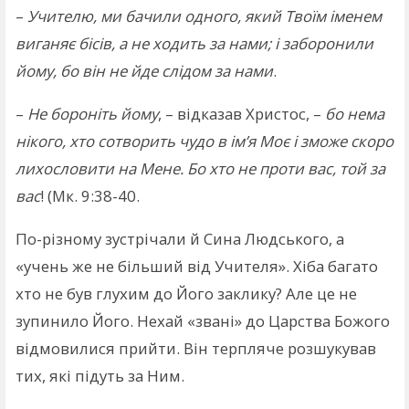
–
Учителю, ми бачили одного, який Твоїм іменем
виганяє бісів, а не ходить за нами; і заборонили
йому, бо він не йде слідом за нами
.
–
Не бороніть йому
, – відказав Христос, –
бо нема
нікого, хто сотворить чудо в ім’я Моє і зможе скоро
лихословити на Мене. Бо хто не проти вас, той за
вас
! (Мк. 9:38-40.
По-різному зустрічали й Сина Людського, а
«учень же не більший від Учителя». Хіба багато
хто не був глухим до Його заклику? Але це не
зупинило Його. Нехай «звані» до Царства Божого
відмовилися прийти. Він терпляче розшукував
тих, які підуть за Ним.