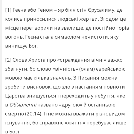
[1]
Геєна або Геном – яр біля стін Єрусалиму, де
колись приносилися людські жертви. Згодом це
місце перетворили на звалище, де постійно горів
вогонь. Геєна стала символом нечистоти, яку
винищує Бог.
[2]
Слова Христа про «страждання вічні» важко
збагнути, бо слово «вічність» (олам) єврейською
мовою має кілька значень. З Писання можна
зробити висновок, що зло з настанням повноти
Царства знищується і переходить у небуття, яке
в
Об’явленні
названо «другою» й останньою
смертю (20:14). Її не можна вважати різновидом
існування, бо справжнє «життя» перебуває лише
в Бозі.