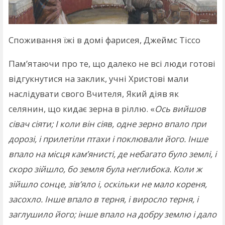
Споживання їжі в домі фарисея, Джеймс Тіссо
Пам’ятаючи про те, що далеко не всі люди готові
відгукнутися на заклик, учні Христові мали
наслідувати свого Вчителя, Який діяв як
селянин, що кидає зерна в ріллю. «
Ось вийшов
сівач сіяти; І коли він сіяв, одне зерно впало при
дорозі, і прилетіли птахи і поклювали його. Інше
впало на місця кам’янисті, де небагато було землі, і
скоро зійшло, бо земля була неглибока. Коли ж
зійшло сонце, зів’яло і, оскільки не мало кореня,
засохло. Інше впало в терня, і виросло терня, і
заглушило його; інше впало на добру землю і дало