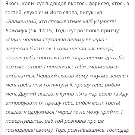
Якось, коли Ісус відвідав якогось фарисея, хтось з
гостей, слухаючи Його слова, вигукнув:
«
Блаженний, хто споживатиме хліб у Царстві
Божому!
» (Лк. 14:15) Тоді Ісус розповів притчу:
«
Один чоловік справляв велику вечерю і
запросив багатьох. І коли настав час вечері,
послав раба свого сказати запрошеним: ідіть, бо
все вже готове. І почали всі, ніби змовившись,
вибачатися. Перший сказав йому: я купив землю і
мені треба піти і оглянути її; прошу тебе, вибач
мені. Другий сказав: я купив п’ять пар волів та йду
випробувати їх; прошу тебе, вибач мені. Третій
сказав: я одружився і через те не можу прийти. І,
повернувшись, раб той розповів про це
господареві своєму. Тоді, розгнівавшись, господар