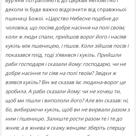
Бур’яни потрапляють до Церкви непомітно і
деколи їх буде важко відрізнити від справжньої
пшениці Божої. «
Царство Небесне подібне до
чоловіка, що посіяв добре насіння на полі своїм;
коли ж люди спали, прийшов ворог його і насіяв
кукіль між пшеницею, і пішов. Коли зійшов посів і
показався плід, тоді з’явився і кукіль. Прийшли
раби господаря і сказали йому: господарю, чи не
добре насіння ти сіяв на полі твоїм? Звідки ж
взявся кукіль? Він же сказав їм: людина-ворог це
зробила. А раби сказали йому: чи не хочеш ти,
щоб ми пішли і випололи його? Але він сказав: ні,
бо, вибираючи кукіль, щоб ви не вирвали разом з
ним і пшеницю. Залиште рости разом те і те до
жнив; а в жнива я скажу женцям: зберіть спершу