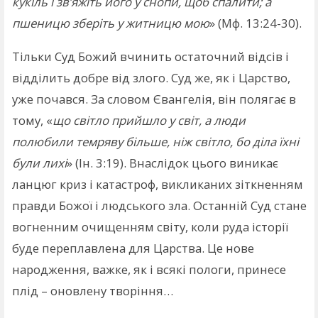
кукіль і зв’яжіть його у снопи, щоб спалити; а
пшеницю зберіть у житницю мою
» (Мф. 13:24-30).
Тільки Суд Божий вчинить остаточний відсів і
відділить добре від злого. Суд же, як і Царство,
уже почався. За словом Євангелія, він полягає в
тому, «
що світло прийшло у світ, а люди
полюбили темряву більше, ніж світло, бо діла їхні
були лихі
» (Ін. 3:19). Внаслідок цього виникає
ланцюг криз і катастроф, викликаних зіткненням
правди Божої і людського зла. Останній Суд стане
вогненним очищенням світу, коли руда історії
буде переплавлена для Царства. Це нове
народження, важке, як і всякі пологи, принесе
плід – оновлену творіння…