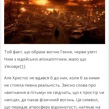
Той факт, що образи вогню Геєни, черви узяті
Ним з юдейської апокаліптики, мало що
з’ясовує
[1]
.
Але Христос не вдався б до них, коли б за ними
не стояла певна реальність. Звісно слова про
«вигнання в пітьму» не свідчать, що є простір чи
«місце», де палає фізичний вогонь. Це символ,
що передає атмосферу відкинутості, натякає на