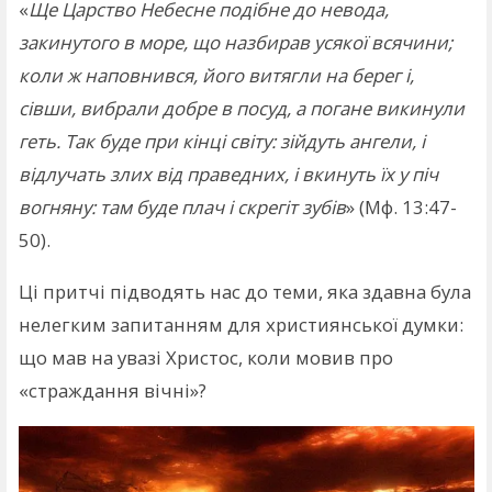
«
Ще Царство Небесне подібне до невода,
закинутого в море, що назбирав усякої всячини;
коли ж наповнився, його витягли на берег і,
сівши, вибрали добре в посуд, а погане викинули
геть. Так буде при кінці світу: зійдуть ангели, і
відлучать злих від праведних, і вкинуть їх у піч
вогняну: там буде плач і скрегіт зубів
» (Мф. 13:47-
50).
Ці притчі підводять нас до теми, яка здавна була
нелегким запитанням для християнської думки:
що мав на увазі Христос, коли мовив про
«страждання вічні»?