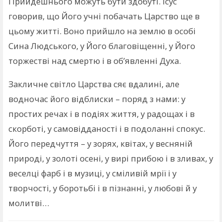
Прийдешнього можуть бути здобуті. Ісус
говорив, що Його учні побачать Царство ще в
цьому житті. Воно прийшло на землю в особі
Сина Людського, у Його благовіщенні, у Його
торжестві над смертю і в об’явленні Духа.
Закличне світло Царства сяє вдалині, але
водночас його відблиски – поряд з нами: у
простих речах і в подіях життя, у радощах і в
скорботі, у самовідданості і в подоланні спокус.
Його передчуття – у зорях, квітах, у весняній
природі, у золоті осені, у вирі прибою і в зливах, у
веселці фарб і в музиці, у сміливій мрії і у
творчості, у боротьбі і в пізнанні, у любові й у
молитві…