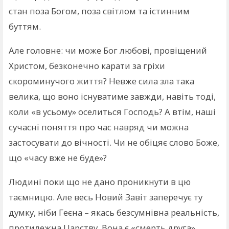
стан поза Богом, поза світлом та істинним
буттям.
Але головне: чи може Бог любові, провіщений
Христом, безконечно карати за гріхи
скороминучого життя? Невже сила зла така
велика, що воно існуватиме завжди, навіть тоді,
коли «в усьому» оселиться Господь? А втім, наші
сучасні поняття про час навряд чи можна
застосувати до вічності. Чи не обіцяє слово Боже,
що «часу вже не буде»?
Людині поки що не дано проникнути в цю
таємницю. Але весь Новий Завіт заперечує ту
думку, ніби Геєна – якась безсумнівна реальність,
протилежна Царству. Вона є «смерть друга»,