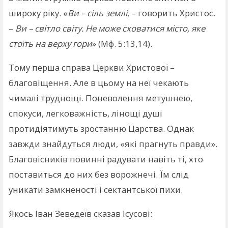
широку ріку. «
Ви – сіль землі
, – говорить Христос.
–
Ви – світло світу. Не може сховатися місто, яке
стоїть на верху гори
» (Мф. 5:13,14).
Тому перша справа Церкви Христової –
благовіщення. Але в цьому на неї чекають
чималі труднощі. Поневолення метушнею,
спокуси, легковажність, лінощі душі
протидіятимуть зростанню Царства. Однак
завжди знайдуться люди, «які прагнуть правди».
Благовісників повинні радувати навіть ті, хто
поставиться до них без ворожнечі. Їм слід
уникати замкненості і сектантської пихи.
Якось Іван Зеведеїв сказав Ісусові: