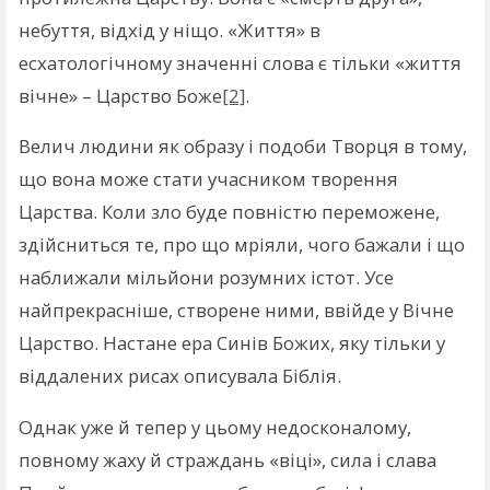
небуття, відхід у ніщо. «Життя» в
есхатологічному значенні слова є тільки «життя
вічне» – Царство Боже
[2]
.
Велич людини як образу і подоби Творця в тому,
що вона може стати учасником творення
Царства. Коли зло буде повністю переможене,
здійсниться те, про що мріяли, чого бажали і що
наближали мільйони розумних істот. Усе
найпрекрасніше, створене ними, ввійде у Вічне
Царство. Настане ера Синів Божих, яку тільки у
віддалених рисах описувала Біблія.
Однак уже й тепер у цьому недосконалому,
повному жаху й страждань «віці», сила і слава