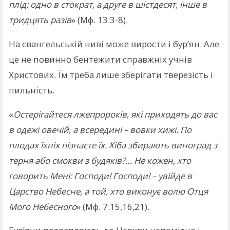
плід: одно в стократ, а друге в шістдесят, інше в
тридцять разів
» (Мф. 13:3-8).
На євангельській ниві може вирости і бур’ян. Але
це не повинно бентежити справжніх учнів
Христових. Їм треба лише зберігати тверезість і
пильність.
«
Остерігайтеся лжепророків, які приходять до вас
в одежі овечій, а всередині – вовки хижі. По
плодах їхніх пізнаєте їх. Хіба збирають виноград з
терня або смокви з будяків?… Не кожен, хто
говорить Мені: Господи! Господи! – увійде в
Царство Небесне, а той, хто виконує волю Отця
Мого Небесного
» (Мф. 7:15,16,21).