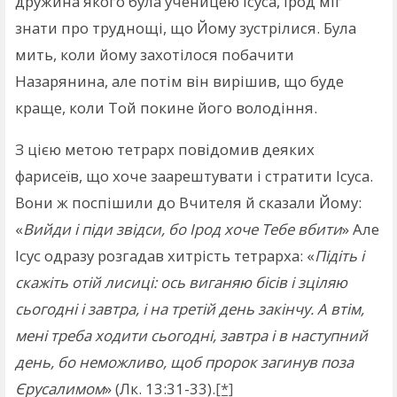
дружина якого була ученицею Ісуса, Ірод міг
знати про труднощі, що Йому зустрілися. Була
мить, коли йому захотілося побачити
Назарянина, але потім він вирішив, що буде
краще, коли Той покине його володіння.
З цією метою тетрарх повідомив деяких
фарисеїв, що хоче заарештувати і стратити Ісуса.
Вони ж поспішили до Вчителя й сказали Йому:
«
Вийди і піди звідси, бо Ірод хоче Тебе вбити
» Але
Ісус одразу розгадав хитрість тетрарха: «
Підіть і
скажіть отій лисиці: ось виганяю бісів і зціляю
сьогодні і завтра, і на третій день закінчу. А втім,
мені треба ходити сьогодні, завтра і в наступний
день, бо неможливо, щоб пророк загинув поза
Єрусалимом
» (Лк. 13:31-33).
[*]