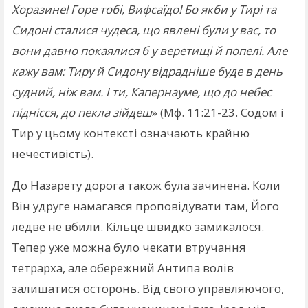
Хоразине! Горе тобі, Вифсаїдо! Бо якби у Тирі та
Сидоні сталися чудеса, що явлені були у вас, то
вони давно покаялися б у веретищі й попелі. Але
кажу вам: Тиру й Сидону відрадніше буде в день
судний, ніж вам. І ти, Капернауме, що до небес
піднісся, до пекла зійдеш
» (Мф. 11:21-23. Содом і
Тир у цьому контексті означають крайню
нечестивість).
До Назарету дорога також була зачинена. Коли
Він удруге намагався проповідувати там, Його
ледве не вбили. Кільце швидко замикалося.
Тепер уже можна було чекати втручання
тетрарха, але обережний Антипа волів
залишатися осторонь. Від свого управляючого,