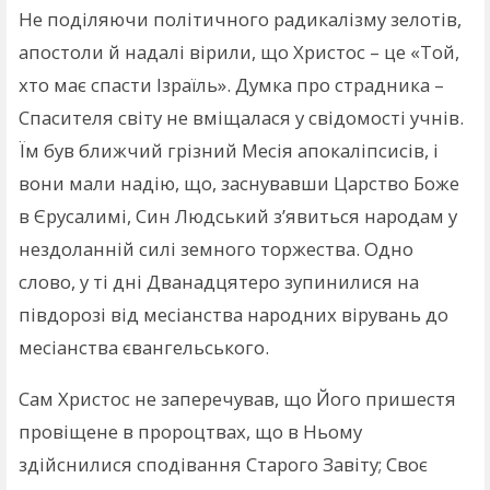
Не поділяючи політичного радикалізму зелотів,
апостоли й надалі вірили, що Христос – це «Той,
хто має спасти Ізраїль». Думка про страдника –
Спасителя світу не вміщалася у свідомості учнів.
Їм був ближчий грізний Месія апокаліпсисів, і
вони мали надію, що, заснувавши Царство Боже
в Єрусалимі, Син Людський з’явиться народам у
нездоланній силі земного торжества. Одно
слово, у ті дні Дванадцятеро зупинилися на
півдорозі від месіанства народних вірувань до
месіанства євангельського.
Сам Христос не заперечував, що Його пришестя
провіщене в пророцтвах, що в Ньому
здійснилися сподівання Старого Завіту; Своє