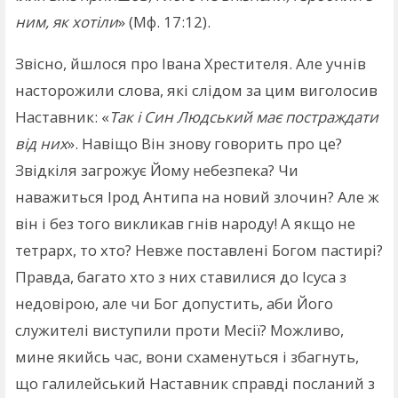
ним, як хотіли
» (Мф. 17:12).
Звісно, йшлося про Івана Хрестителя. Але учнів
насторожили слова, які слідом за цим виголосив
Наставник: «
Так і Син Людський має постраждати
від них
». Навіщо Він знову говорить про це?
Звідкіля загрожує Йому небезпека? Чи
наважиться Ірод Антипа на новий злочин? Але ж
він і без того викликав гнів народу! А якщо не
тетрарх, то хто? Невже поставлені Богом пастирі?
Правда, багато хто з них ставилися до Ісуса з
недовірою, але чи Бог допустить, аби Його
служителі виступили проти Месії? Можливо,
мине якийсь час, вони схаменуться і збагнуть,
що галилейський Наставник справді посланий з