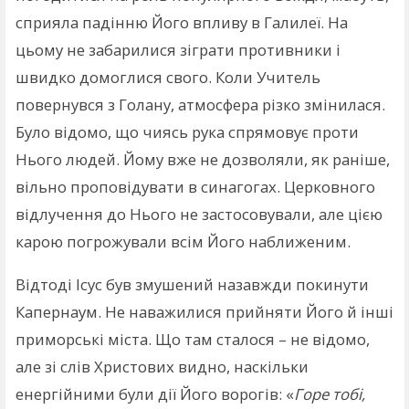
сприяла падінню Його впливу в Галилеї. На
цьому не забарилися зіграти противники і
швидко домоглися свого. Коли Учитель
повернувся з Голану, атмосфера різко змінилася.
Було відомо, що чиясь рука спрямовує проти
Нього людей. Йому вже не дозволяли, як раніше,
вільно проповідувати в синагогах. Церковного
відлучення до Нього не застосовували, але цією
карою погрожували всім Його наближеним.
Відтоді Ісус був змушений назавжди покинути
Капернаум. Не наважилися прийняти Його й інші
приморські міста. Що там сталося – не відомо,
але зі слів Христових видно, наскільки
енергійними були дії Його ворогів: «
Горе тобі,