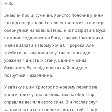
Неба.
Знаючи про ці сумніви, Христос пояснив учням,
що відтепер «перші стали останніми», а пастирі
обернулися на вовків. Перш ніж повірити в Ісуса,
як у живе одкровення Бога, ієрархи і законники
мали визнати в Ньому хоча б Пророка. Але
зробити це завадили їм усталені погляди і
уражена гідність їх стану. Єдиним їхнім
бажанням було відтепер якнайшвидше
позбутися Назарянина.
У зв’язку з цим Христос по-новому переповів
учням притчу про покликаних на обід. Цар
справляв весілля свого сина. Він послав слуг
запросити на свято шляхетних гостей. Ті ж у