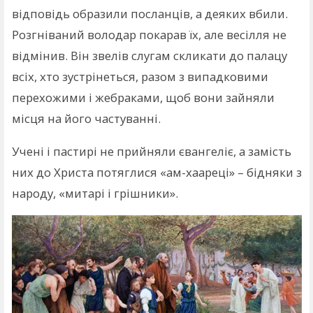
відповідь образили посланців, а деяких вбили.
Розгніваний володар покарав їх, але весілля не
відмінив. Він звелів слугам скликати до палацу
всіх, хто зустрінеться, разом з випадковими
перехожими і жебраками, щоб вони зайняли
місця на його частуванні.
Учені і пастирі не прийняли євангеліє, а замість
них до Христа потяглися «ам-хаареці» – бідняки з
народу, «митарі і грішники».