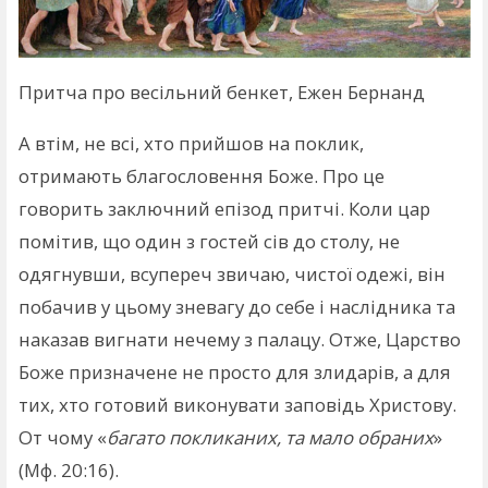
Притча про весільний бенкет, Ежен Бернанд
А втім, не всі, хто прийшов на поклик,
отримають благословення Боже. Про це
говорить заключний епізод притчі. Коли цар
помітив, що один з гостей сів до столу, не
одягнувши, всупереч звичаю, чистої одежі, він
побачив у цьому зневагу до себе і наслідника та
наказав вигнати нечему з палацу. Отже, Царство
Боже призначене не просто для злидарів, а для
тих, хто готовий виконувати заповідь Христову.
От чому «
багато покликаних, та мало обраних
»
(Мф. 20:16).