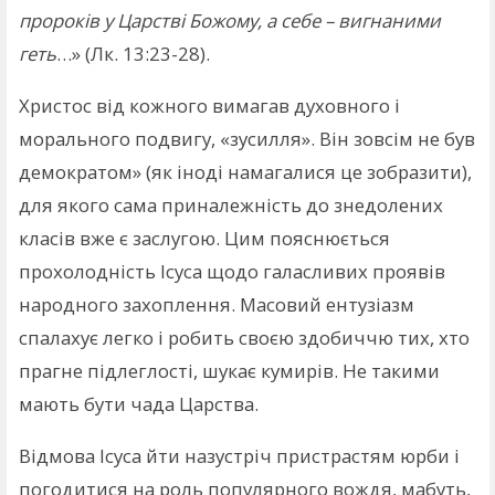
пророків у Царстві Божому, а себе – вигнаними
геть
…» (Лк. 13:23-28).
Христос від кожного вимагав духовного і
морального подвигу, «зусилля». Він зовсім не був
демократом» (як іноді намагалися це зобразити),
для якого сама приналежність до знедолених
класів вже є заслугою. Цим пояснюється
прохолодність Ісуса щодо галасливих проявів
народного захоплення. Масовий ентузіазм
спалахує легко і робить своєю здобиччю тих, хто
прагне підлеглості, шукає кумирів. Не такими
мають бути чада Царства.
Відмова Ісуса йти назустріч пристрастям юрби і
погодитися на роль популярного вождя, мабуть,