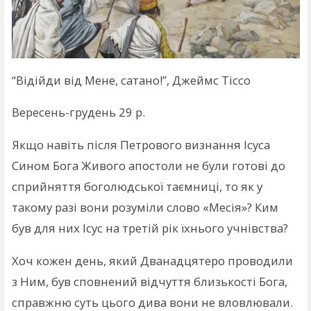
“Відійди від Мене, сатано!”, Джеймс Тіссо
Вересень-грудень 29 р.
Якщо навіть після Петрового визнання Ісуса
Сином Бога Живого апостоли не були готові до
сприйняття боголюдської таємниці, то як у
такому разі вони розуміли слово «Месія»? Ким
був для них Ісус на третій рік їхнього учнівства?
Хоч кожен день, який Дванадцятеро проводили
з Ним, був сповнений відчуття близькості Бога,
справжню суть цього дива вони не вловлювали.