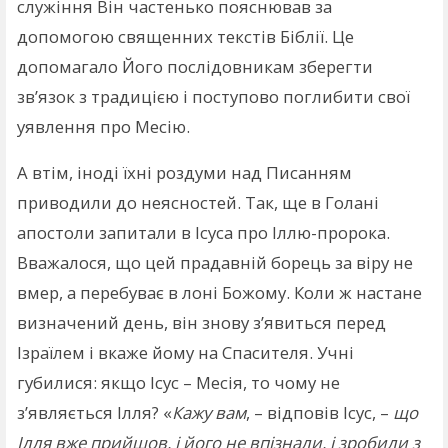
служіння Він частенько пояснював за
допомогою священних текстів Біблії. Це
допомагало Його послідовникам зберегти
зв’язок з традицією і поступово поглибити свої
уявлення про Месію.
А втім, іноді їхні роздуми над Писанням
приводили до неясностей. Так, ще в Голані
апостоли запитали в Ісуса про Іллю-пророка.
Вважалося, що цей прадавній борець за віру не
вмер, а перебуває в лоні Божому. Коли ж настане
визначений день, він знову з’явиться перед
Ізраїлем і вкаже йому на Спасителя. Учні
губилися: якщо Ісус – Месія, то чому не
з’являється Ілля? «
Кажу вам
, – відповів Ісус, –
що
Ілля вже прийшов, і його не впізнали, і зробили з