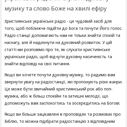
музику та слово Боже на хвилі ефіру
Християнське українське радіо - це чудовий засіб для
того, щоб поближче підійти до Бога та почути Його голос.
Радіо-станції допомагають нам не тільки знайти спокій та
наснагу, але й надихнути на духовний розвиток. У цій
статті ми розповімо про те, як слухати християнське
українське радіо, щоб відчути духовну насиченість та
знайти відповіді на свої питання.
Якщо ви хочете почути духовну музику, то радимо вам
звернути увагу на радіостанції, які пропонують різні жанри.
Це може бути звичайний християнський рок або поп-
музика, або ж більш спокійні та затишні мелодії, що
допоможуть вам заспокоїтись та зосередитись на Богові.
Якщо ви більше зацікавлені в проповідях та розмовах про
Біблію, то можна підібрати радіостанцію з відповідним