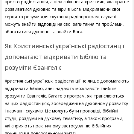
просто радіостанція, а ціла спільнота християн, яка прагне
розвиватися духовно та віри в Бога. Відкриваючи свої
серця та розуми для слухання радіопрограм, слухачі
можуть знайти відповіді на свої запитання та проблеми,
збагатитися духовно та знайти Бога.
Як Християнські українські радіостанції
допомагают відкривати Біблію та
розуміти Євангеліє
Християнські українські радіостанції не лише допомагають
відкривати Біблію, але і надають можливість глибше
зрозуміти Євангеліє. Багато з програм, які транслюються
на цих радіостанціях, зосереджені на духовному розвитку
і навчанні слухачів. Це можуть бути проповіді, біблійні
студії, роздуми на духовну тематику, а також програми,
які сприяють практичному застосуванню біблійних
принципів в повсякденному житті.