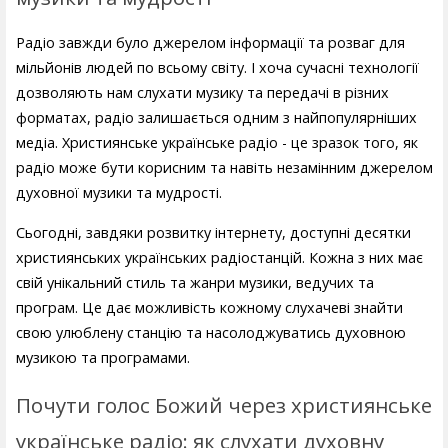
Радіо завжди було джерелом інформації та розваг для
мільйонів людей по всьому світу. І хоча сучасні технології
дозволяють нам слухати музику та передачі в різних
форматах, радіо залишається одним з найпопулярніших
медіа. Християнське українське радіо - це зразок того, як
радіо може бути корисним та навіть незамінним джерелом
духовної музики та мудрості.
Сьогодні, завдяки розвитку інтернету, доступні десятки
християнських українських радіостанцій. Кожна з них має
свій унікальний стиль та жанри музики, ведучих та
програм. Це дає можливість кожному слухачеві знайти
свою улюблену станцію та насолоджуватись духовною
музикою та програмами.
Почути голос Божий через християнське
українське радіо: як слухати духовну