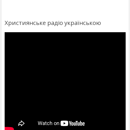
Християнське радіо українською