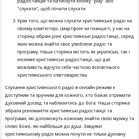
радіостанцій та натиснути кнопку "play" або
"слухати", щоб почати слухати.
Крім того, що можна слухати християнське радіо на
своєму комп'ютері, смартфоні чи планшеті, у нас на
сторінці зібрані різні християнські радіостанції, серед
яких можна знайти своє улюблене радіо та
програму. Наша сторінка містить як українські, так і
іноземні християнські радіостанції, що дає
можливість відчути себе часткою всесвітнього
християнського співтовариства.
Слухання християнського радіо в онлайн-режимі є
доступним та зручним для кожного, хто бажає отримати
духовний досвід та наблизитись до Бога. Наша сторінка
зібрала різноманітні християнські радіостанції та
програми, які допоможуть кожному знайти свою музику та
слово Боже, які найбільше до душі. Завдяки
християнському радіо можна почути не тільки духовну