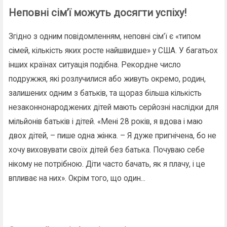
Неповні сім’ї можуть досягти успіху!
Згідно з одним повідомленням, неповні сім’ї є «типом
сімей, кількість яких росте найшвидше» у США. У багатьох
інших країнах ситуація подібна. Рекордне число
подружжя, які розлучилися або живуть окремо, родин,
залишених одним з батьків, та щораз більша кількість
незаконнонароджених дітей мають серйозні наслідки для
мільйонів батьків і дітей. «Мені 28 років, я вдова і маю
двох дітей, – пише одна жінка. – Я дуже пригнічена, бо не
хочу виховувати своїх дітей без батька. Почуваю себе
нікому не потрібною. Діти часто бачать, як я плачу, і це
впливає на них». Окрім того, що один...