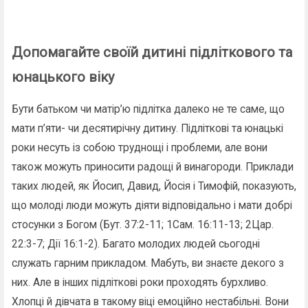
Допомагайте своїй дитині підліткового та
юнацького віку
Бути батьком чи матір’ю підлітка далеко не те саме, що
мати п’яти- чи десятирічну дитину. Підліткові та юнацькі
роки несуть із собою труднощі і проблеми, але вони
також можуть приносити радощі й винагороди. Приклади
таких людей, як Йосип, Давид, Йосія і Тимофій, показують,
що молоді люди можуть діяти відповідально і мати добрі
стосунки з Богом (Бут. 37:2-11; 1Сам. 16:11-13; 2Цар.
22:3-7; Дії 16:1-2). Багато молодих людей сьогодні
служать гарним прикладом. Мабуть, ви знаєте декого з
них. Але в інших підліткові роки проходять бурхливо.
Хлопці й дівчата в такому віці емоційно нестабільні. Вони