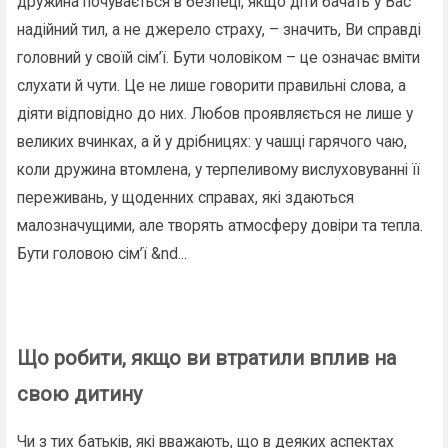
дружина почувається в безпеці, якщо діти бачать у Вас
надійний тил, а не джерело страху, – значить, Ви справді
головний у своїй сім’ї. Бути чоловіком – це означає вміти
слухати й чути. Це не лише говорити правильні слова, а
діяти відповідно до них. Любов проявляється не лише у
великих вчинках, а й у дрібницях: у чашці гарячого чаю,
коли дружина втомлена, у терпеливому вислуховуванні її
переживань, у щоденних справах, які здаються
малозначущими, але творять атмосферу довіри та тепла.
Бути головою сім’ї &nd...
Що робити, якщо ви втратили вплив на
свою дитину
Чи з тих батьків, які вважають, що в деяких аспектах