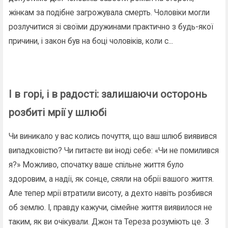
жінкам за подібне загрожувала смерть. Чоловіки могли
розлучитися зі своїми дружинами практично з будь-якої
причини, і закон був на боці чоловіків, коли с...
І в горі, і в радості: залишаючи осторонь
розбиті мрії у шлюбі
Чи виникало у вас колись почуття, що ваш шлюб виявився
випадковістю? Чи питаєте ви іноді себе: «Чи не помилився
я?» Можливо, спочатку ваше спільне життя було
здоровим, а надії, як сонце, сяяли на обрії вашого життя.
Але тепер мрії втратили висоту, а дехто навіть розбився
об землю. І, правду кажучи, сімейне життя виявилося не
таким, як ви очікували. Джон та Тереза ​​розуміють це. З