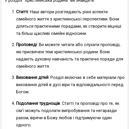
У розділі "Християнська родина" ви знайдете:
Статті
: Наші автори розглядають різні аспекти
сімейного життя з християнської перспективи. Вони
діляться практичними порадами, як створити міцніші
та більш щасливі сімейні відносини.
Проповеді
: Ви можете читати або слухати проповіді,
які присвячені темі християнської родини. Вони
надають духовну навчаність та практичні поради для
сімейного життя.
Виховання дітей
: Розділ включає в себе матеріали про
виховання дітей в дусі віри та відповідальності перед
Богом.
Подолання труднощів
: Статті та проповіді про те, як
сім'ї можуть подолати випробування та негаразди
разом, вірячи в Божу любов і підтримуючи один
одного.