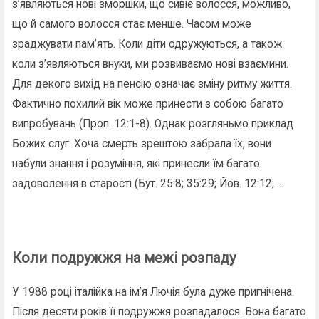
з’являються нові зморшки, що сивіє волосся, можливо,
що й самого волосся стає менше. Часом може
зраджувати пам’ять. Коли діти одружуються, а також
коли з’являються внуки, ми розвиваємо нові взаємини.
Для декого вихід на пенсію означає зміну ритму життя.
Фактично похилий вік може принести з собою багато
випробувань (Проп. 12:1-8). Однак розгляньмо приклад
Божих слуг. Хоча смерть зрештою забрала їх, вони
набули знання і розуміння, які принесли їм багато
задоволення в старості (Бут. 25:8; 35:29; Йов. 12:12; ...
Коли подружжя на межі розпаду
У 1988 році італійка на ім’я Лючія була дуже пригнічена.
Після десяти років її подружжя розпадалося. Вона багато