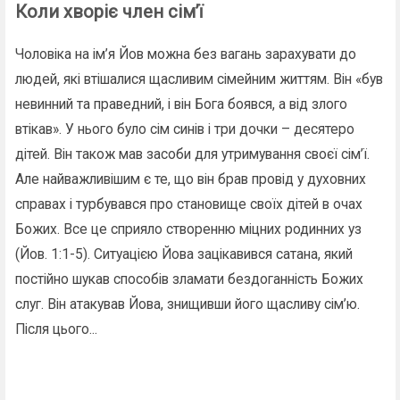
Коли хворіє член сім’ї
Чоловіка на ім’я Йов можна без вагань зарахувати до
людей, які втішалися щасливим сімейним життям. Він «був
невинний та праведний, і він Бога боявся, а від злого
втікав». У нього було сім синів і три дочки – десятеро
дітей. Він також мав засоби для утримування своєї сім’ї.
Але найважливішим є те, що він брав провід у духовних
справах і турбувався про становище своїх дітей в очах
Божих. Все це сприяло створенню міцних родинних уз
(Йов. 1:1-5). Ситуацією Йова зацікавився сатана, який
постійно шукав способів зламати бездоганність Божих
слуг. Він атакував Йова, знищивши його щасливу сім’ю.
Після цього...