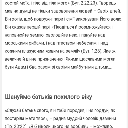
костей моїх, і тіло від тіла мого» (Бут. 2:22,23). Творець
мав на думці не тільки задоволення людей – Своїх дітей.
Він хотів, щоб подружні пари і сім’ї виконували Його волю.
Він сказав першій парі: «Плодіться й розмножуйтеся, і
наповнюйте землю, оволодійте нею, і пануйте над
морськими рибами, і над птаством небесним, і над
кожним плазуючим живим на землі!» (Бут. 1:28). Яке ж
величне й цінне призначення! Якими щасливими могли
бути Адам і Єва разом зі своїми майбутніми дітьми,...
Шануймо батьків похилого віку
«Слухай батька свого, він тебе породив, і не гордуй, як
постаріла мати твоя», – радив мудрий чоловік давнини
(Пр. 23:22). «Я б ніколи цього не зробив!» – можливо,