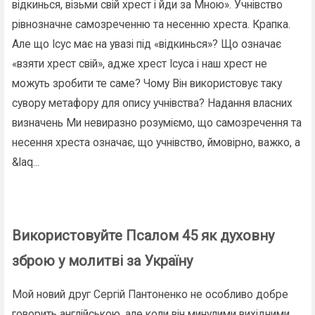
відкинься, візьми свій хрест і йди за Мною». Учнівство
рівнозначне самозреченню та несенню хреста. Крапка.
Але що Ісус має на увазі під «відкинься»? Що означає
«взяти хрест свій», адже хрест Ісуса і наш хрест не
можуть зробити те саме? Чому Він використовує таку
сувору метафору для опису учнівства? Надання власних
визначень Ми невиразно розуміємо, що самозречення та
несення хреста означає, що учнівство, ймовірно, важко, а
&laq...
Використовуйте Псалом 45 як духовну
зброю у молитві за Україну
Мой новий друг Сергій Пантоненко не особливо добре
говорить англійською, але коли він минулими вихідними