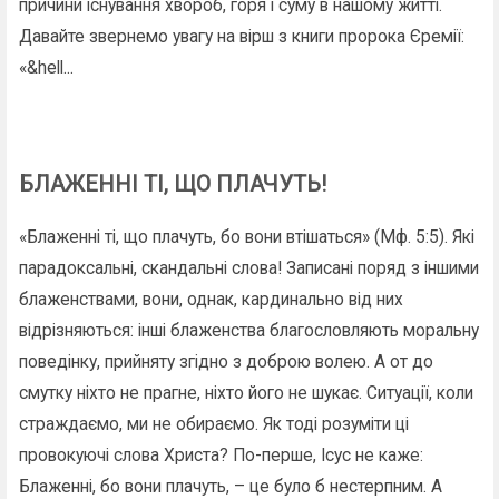
причини існування хвороб, горя і суму в нашому житті.
Давайте звернемо увагу на вірш з книги пророка Єремії:
«&hell...
БЛАЖЕННІ ТІ, ЩО ПЛАЧУТЬ!
«Блаженні ті, що плачуть, бо вони втішаться» (Мф. 5:5). Які
парадоксальні, скандальні слова! Записані поряд з іншими
блаженствами, вони, однак, кардинально від них
відрізняються: інші блаженства благословляють моральну
поведінку, прийняту згідно з доброю волею. А от до
смутку ніхто не прагне, ніхто його не шукає. Ситуації, коли
страждаємо, ми не обираємо. Як тоді розуміти ці
провокуючі слова Христа? По-перше, Ісус не каже:
Блаженні, бо вони плачуть, – це було б нестерпним. А