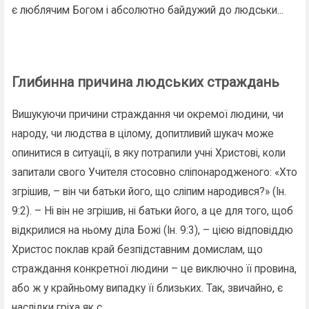
є люблячим Богом і абсолютно байдужий до людськи...
Глибинна причина людських страждань
Вишукуючи причини страждання чи окремої людини, чи
народу, чи людства в цілому, допитливий шукач може
опинитися в ситуації, в яку потрапили учні Христові, коли
запитали свого Учителя стосовно сліпонародженого: «Хто
згрішив, – він чи батьки його, що сліпим народився?» (Ін.
9:2). – Ні він не згрішив, ні батьки його, а це для того, щоб
відкрилися на ньому діла Божі (Ін. 9:3), – цією відповіддю
Христос поклав край безпідставним домислам, що
страждання конкретної людини – це виключно її провина,
або ж у крайньому випадку її близьких. Так, звичайно, є
наслідки гріха як с...