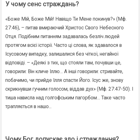
У чому сенс страждань?
«Боже Мій, Боже Мій! Навіщо Ти Мене покинув?» (Мф.
27:46), – питав вмираючий Христос Свого Небесного
Отця. Подібним питанням задавалась безліч людей
протягом всієї історії. Часто ці слова, як здавалося в
Ісусовому випадку, залишалися без чіткої, негайної
відповіді. – «Деякі з тих, що стояли там, почувши це,
говорили: Він кличе Іллю… А інші говорили: стривайте,
побачимо, чи прийде Ілля спасти Його. Ісус же, знову
скрикнувши гучним голосом, віддав дух» (Мф. 27:47-50). І
тиша нависла над голгофським пагорбом… Таке часто
трапляється в нашо...
Чому Бог допускає зло і страждання?