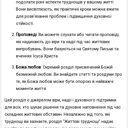
подолати різні аспекти труднощів у вашому житті.
Вони висвітлюють, які практичні кроки можна вжити
для розв'язання проблем і підвищення духовної
стійкості.
Проповеді
: Ви можете слухати або читати проповіді,
які надихають до віри та надії під час життєвих
випробувань. Вони базуються на Святому Письмі та
вченнях Ісуса Христа.
Божа любов
: Окремий розділ присвячений Божій
безмежній любові. Ви знайдете статті та роздуми про
те, як Божа любов може бути опорою в найважчі
моменти життя.
Цей розділ є джерелом віри, надії і духовного підтримки
для всіх, хто шукає рішення та духовне наповнення під час
складних життєвих обставин. Незалежно від того, які
труднощі ви зазнаєте, розділ "Життєві труднощі" надає