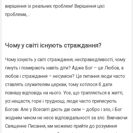
вирішення їх реальних проблем! Вирішення цієї
проблеми,...
Чому у світі існують страждання?
Чому існують у світі страждання, несправедливості, чому
гинуть і помирають навіть діти? Адже Бог – це Любов, а
любов і страждання – несумісні? Це питання люди часто
ставлять служителям церкви, тому хотілося б дати
повнішу відповідь на нього. Усе, що трапляється в житті,
усі нещастя, горе і труднощі, люди часто приписують
Богові. Але у Всесвіті діють дві сили – добро і зло, і Бог
жодним чином не несе відповідальності за зло. Вивчаючи
Священне Писання, ми можемо прийти до розуміння