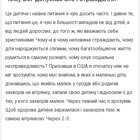
Це дитяче і наївне питання я чую досить часто. І дивне те,
що питання це, я чую в більшості випадків не від дітей, а
від людей дорослих, до того ж, які вважають себе
християнами. Чому ні в чому неповинні страждають, чому
діти народжуються сліпими, чому багатообіцяюче життя
рушиться в самому розквіті, чому існує соціальна
несправедливість? Приїхавши в США я спочатку ніяк не
міг зрозуміти, чому мої знайомі, в яких є маленькі діти,
дізнавшись, що якийсь малюк у сусідів або родичів
захворів на вітрянку, хапали свою дитину і відносили її до
тих, у кого захворів малюк. Через певний час я зрозумів.
Щоб здорова дитина заразилася і захворіла тією ж
самою вітрянкою. Через 2-3...