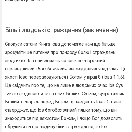
Біль і людські страждання (закінчення)
Спокуси сатани Книга Іова допомагає нам ще більше
зрозуміти це питання про природу болю і страждань
людських. Іов описаний як чоловік «непорочний,
справедливий і богобоязкий», він «віддалявся від зла». Ці
якості Іова перераховуються і Богом у вірші 8 (Іова 1:1,8).
Це свідчить про те, що не лише в людських очах Іов був
такою людиною, але і в очах Божих. Сатана, супротивник
Божий, оспорює перед Богом праведність Іова. Сатана
стверджує, що Іов богобоязливий тільки тому, що він
знаходиться під захистом Божим, і якщо Бог дозволить
обрушити на цю людину біль і страждання, то Іов