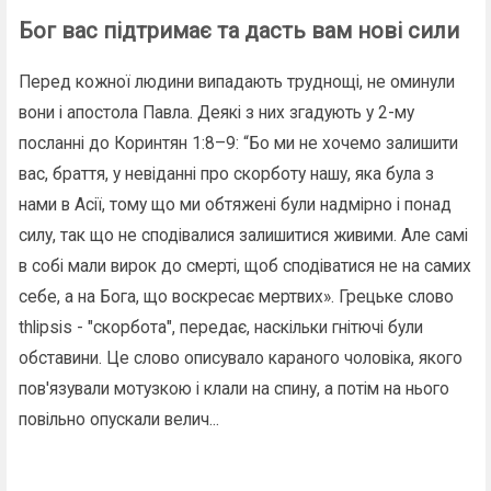
Бог вас підтримає та дасть вам нові сили
Перед кожної людини випадають труднощі, не оминули
вони і апостола Павла. Деякі з них згадують у 2-му
посланні до Коринтян 1:8–9: “Бо ми не хочемо залишити
вас, браття, у невіданні про скорботу нашу, яка була з
нами в Асії, тому що ми обтяжені були надмірно і понад
силу, так що не сподівалися залишитися живими. Але самі
в собі мали вирок до смерті, щоб сподіватися не на самих
себе, а на Бога, що воскресає мертвих». Грецьке слово
thlipsis - "скорбота", передає, наскільки гнітючі були
обставини. Це слово описувало караного чоловіка, якого
пов'язували мотузкою і клали на спину, а потім на нього
повільно опускали велич...