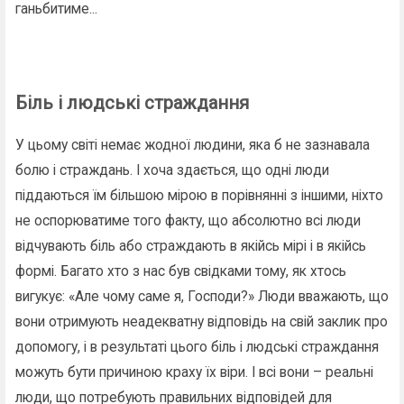
ганьбитиме...
Біль і людські страждання
У цьому світі немає жодної людини, яка б не зазнавала
болю і страждань. І хоча здається, що одні люди
піддаються їм більшою мірою в порівнянні з іншими, ніхто
не оспорюватиме того факту, що абсолютно всі люди
відчувають біль або страждають в якійсь мірі і в якійсь
формі. Багато хто з нас був свідками тому, як хтось
вигукує: «Але чому саме я, Господи?» Люди вважають, що
вони отримують неадекватну відповідь на свій заклик про
допомогу, і в результаті цього біль і людські страждання
можуть бути причиною краху їх віри. І всі вони – реальні
люди, що потребують правильних відповідей для