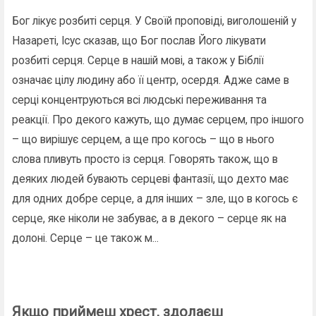
Бог лікує розбиті серця. У Своїй проповіді, виголошеній у
Назареті, Ісус сказав, що Бог послав Його лікувати
розбиті серця. Серце в нашій мові, а також у Біблії
означає цілу людину або її центр, осердя. Адже саме в
серці концентруються всі людські переживання та
реакції. Про декого кажуть, що думає серцем, про іншого
– що вирішує серцем, а ще про когось – що в нього
слова пливуть просто із серця. Говорять також, що в
деяких людей бувають серцеві фантазії, що дехто має
для одних добре серце, а для інших – зле, що в когось є
серце, яке ніколи не забуває, а в декого – серце як на
долоні. Серце – це також м...
Якщо приймеш хрест, здолаєш