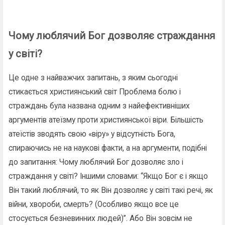
Чому люблячий Бог дозволяє страждання
у світі?
Це одне з найважчих запитань, з яким сьогодні
стикається християнський світ Проблема болю і
страждань була названа одним з найефективніших
аргументів атеїзму проти християнської віри. Більшість
атеїстів зводять свою «віру» у відсутність Бога,
спираючись не на наукові факти, а на аргументи, подібні
до запитання: Чому люблячий Бог дозволяє зло і
страждання у світі? Іншими словами: “Якщо Бог є і якщо
Він такий люблячий, то як Він дозволяє у світі такі речі, як
війни, хвороби, смерть? (Особливо якщо все це
стосується безневинних людей)”. Або Він зовсім не