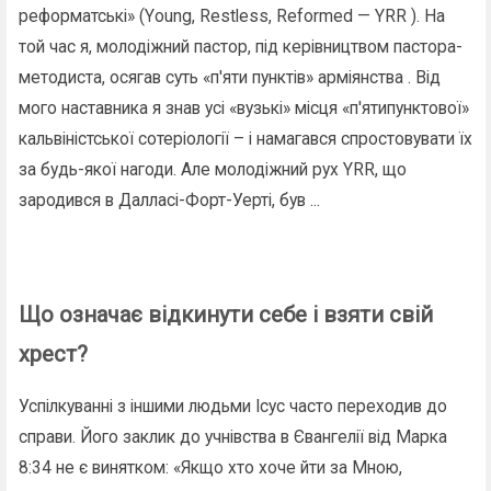
реформатські» (Young, Restless, Reformed — YRR ). На
той час я, молодіжний пастор, під керівництвом пастора-
методиста, осягав суть «п'яти пунктів» арміянства . Від
мого наставника я знав усі «вузькі» місця «п'ятипунктової»
кальвіністської сотеріології – і намагався спростовувати їх
за будь-якої нагоди. Але молодіжний рух YRR, що
зародився в Далласі-Форт-Уерті, був ...
Що означає відкинути себе і взяти свій
хрест?
Успілкуванні з іншими людьми Ісус часто переходив до
справи. Його заклик до учнівства в Євангелії від Марка
8:34 не є винятком: «Якщо хто хоче йти за Мною,