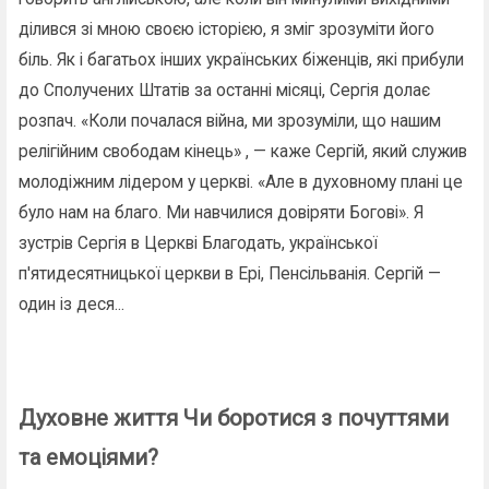
ділився зі мною своєю історією, я зміг зрозуміти його
біль. Як і багатьох інших українських біженців, які прибули
до Сполучених Штатів за останні місяці, Сергія долає
розпач. «Коли почалася війна, ми зрозуміли, що нашим
релігійним свободам кінець» , — каже Сергій, який служив
молодіжним лідером у церкві. «Але в духовному плані це
було нам на благо. Ми навчилися довіряти Богові». Я
зустрів Сергія в Церкві Благодать, української
п'ятидесятницької церкви в Ері, Пенсільванія. Сергій —
один із деся...
Духовне життя Чи боротися з почуттями
та емоціями?