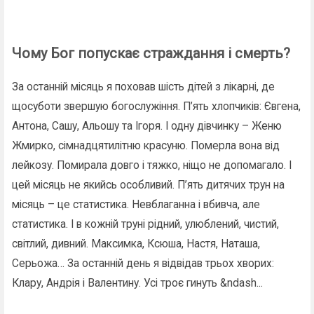
Чому Бог попускає страждання і смерть?
За останній місяць я поховав шість дітей з лікарні, де
щосуботи звершую богослужіння. П’ять хлопчиків: Євгена,
Антона, Сашу, Альошу та Ігоря. І одну дівчинку – Женю
Жмирко, сімнадцятилітню красуню. Померла вона від
лейкозу. Помирала довго і тяжко, ніщо не допомагало. І
цей місяць не якийсь особливий. П’ять дитячих трун на
місяць – це статистика. Невблаганна і вбивча, але
статистика. І в кожній труні рідний, улюблений, чистий,
світлий, дивний. Максимка, Ксюша, Настя, Наташа,
Серьожа… За останній день я відвідав трьох хворих:
Клару, Андрія і Валентину. Усі троє гинуть &ndash...