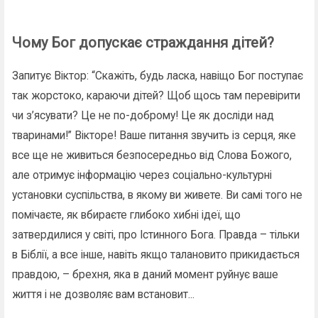
Чому Бог допускає страждання дітей?
Запитує Віктор: “Скажіть, будь ласка, навіщо Бог поступає
так жорстоко, караючи дітей? Щоб щось там перевірити
чи з’ясувати? Це не по-доброму! Це як досліди над
тваринами!” Вікторе! Ваше питання звучить із серця, яке
все ще не живиться безпосередньо від Слова Божого,
але отримує інформацію через соціально-культурні
установки суспільства, в якому ви живете. Ви самі того не
помічаєте, як вбираєте глибоко хибні ідеї, що
затвердилися у світі, про Істинного Бога. Правда – тільки
в Біблії, а все інше, навіть якщо талановито прикидається
правдою, – брехня, яка в даний момент руйнує ваше
життя і не дозволяє вам встановит...