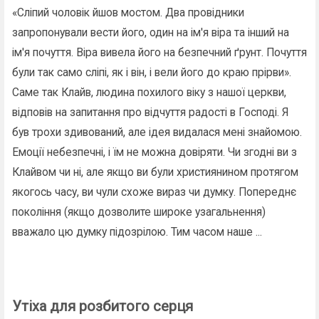
«Сліпий чоловік йшов мостом. Два провідники
запропонували вести його, один на ім'я віра та інший на
ім'я почуття. Віра вивела його на безпечний ґрунт. Почуття
були так само сліпі, як і він, і вели його до краю прірви».
Саме так Клайв, людина похилого віку з нашої церкви,
відповів на запитання про відчуття радості в Господі. Я
був трохи здивований, але ідея видалася мені знайомою.
Емоції небезпечні, і їм не можна довіряти. Чи згодні ви з
Клайвом чи ні, але якщо ви були християнином протягом
якогось часу, ви чули схоже вираз чи думку. Попереднє
покоління (якщо дозволите широке узагальнення)
вважало цю думку підозрілою. Тим часом наше ...
Утіха для розбитого серця