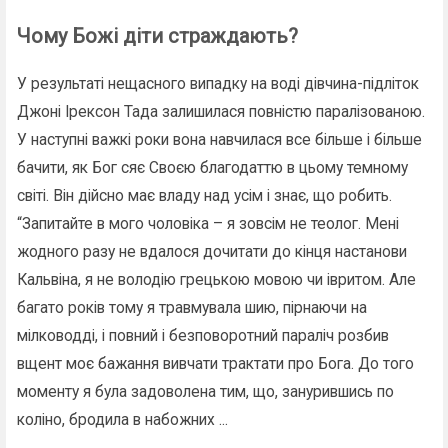
Чому Божі діти страждають?
У результаті нещасного випадку на воді дівчина-підліток
Джоні Ірексон Тада залишилася повністю паралізованою.
У наступні важкі роки вона навчилася все більше і більше
бачити, як Бог сяє Своєю благодаттю в цьому темному
світі. Він дійсно має владу над усім і знає, що робить.
“Запитайте в мого чоловіка – я зовсім не теолог. Мені
жодного разу не вдалося дочитати до кінця настанови
Кальвіна, я не володію грецькою мовою чи івритом. Але
багато років тому я травмувала шию, пірнаючи на
мілководді, і повний і безповоротний параліч розбив
вщент моє бажання вивчати трактати про Бога. До того
моменту я була задоволена тим, що, занурившись по
коліно, бродила в набожних ...