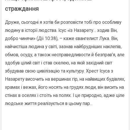
страждання
Друже, сьогодні я хотів би розповісти тобі про особливу
людину в історії людства. Ісус «із Назарету… ходив Він,
добро чинячи» (Дії 10:38), – каже євангелист Лука. Він,
найчистіша людина у світі, зазнав найбрудніших наклепів,
обмов, осуду, а також несправедливости й безправ’я, але
здобув цілий світ і став скелею, на якій західний світ
збудував свою цивілізацію та культуру. Хрест Ісуса з
Назарету височить на вершинах гір, на найвищих будівлях,
храмах і вежах, його носять на грудях люди, він висить на
стінах в оселях і стоїть на полях. І це природно, адже ціле
людське життя реалізується в цьому пар...