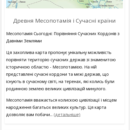
Древня Месопотамія і Сучасні країни
Месопотамія Сьогодні: Порівняння Сучасних Кордонів з
Давніми Землями
Ця захоплива карта пропонує унікальну можливість
порівняти територію сучасних держав зі знаменитою
історичною областю - Месопотамією. На ній
представлені сучасні кордони та межі держав, що
існують в сучасному світі, на теренах, які колись були
родинною землею великих цивілізацій минулого.
Месопотамія вважається колискою цивілізації і місцем
народження багатьох великих культур. Ця карта
дозволяє вам побачи...
(детальніше)