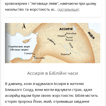
кровожерних і "леговище левів", намічаючи при цьому
насильство та жорстокість ас...
(детальніше)
Ассирія в Біблійні часи
В давнину, коли згадувалася Ассирія в жителях
Близького Сходу, вони могли відчувати страх, адже
ассирійці відомі були своєю жорстокістю. Біблія містить
історію пророка Йони, який, отримавши завдання