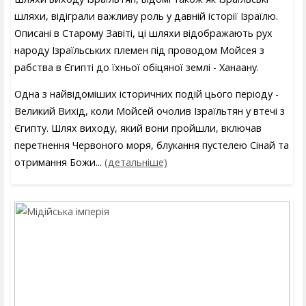
шляхи, відіграли важливу роль у давній історії Ізраїлю.
Описані в Старому Завіті, ці шляхи відображають рух
народу Ізраїльських племен під проводом Мойсея з
рабства в Єгипті до їхньої обіцяної землі - Ханаану.
Одна з найвідоміших історичних подій цього періоду -
Великий Вихід, коли Мойсей очолив Ізраїльтян у втечі з
Єгипту. Шлях виходу, який вони пройшли, включав
перетнення Червоного моря, блукання пустелею Сінай та
отримання Божи...
(детальніше)