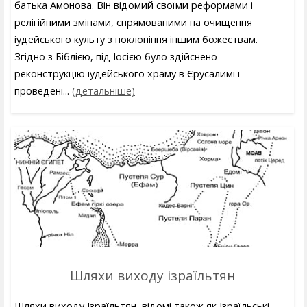
батька Амонова. Він відомий своїми реформами і
релігійними змінами, спрямованими на очищення
іудейського культу з поклоніння іншим божествам.
Згідно з Біблією, під Іосією було здійснено
реконструкцію іудейського храму в Єрусалимі і
проведені...
(детальніше)
Шляхи виходу ізраїльтян
Шляхи виходу Ізраїльтян, відомі також як Ізраїльські