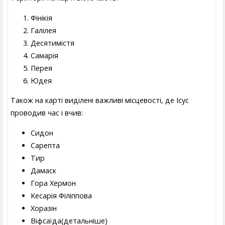
Фінікія
Галілея
Десятимістя
Самарія
Перея
Юдея
Також на карті виділені важливі місцевості, де Ісус
проводив час і вчив:
Сидон
Сарепта
Тир
Дамаск
Гора Хермон
Кесарія Філіппова
Хоразін
Віфсаїда
(детальніше)