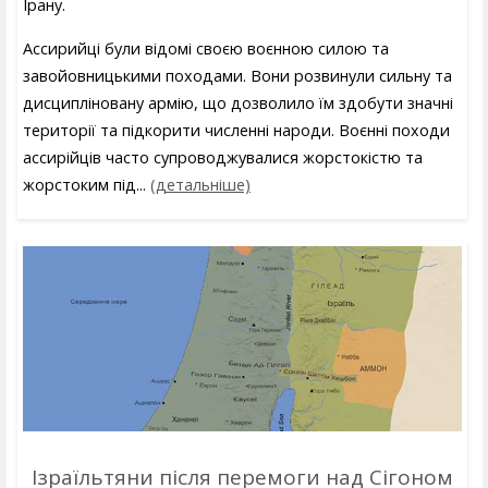
Ірану.
Ассирийці були відомі своєю воєнною силою та
завойовницькими походами. Вони розвинули сильну та
дисципліновану армію, що дозволило їм здобути значні
території та підкорити численні народи. Воєнні походи
ассирійців часто супроводжувалися жорстокістю та
жорстоким під...
(детальніше)
Ізраїльтяни після перемоги над Сігоном