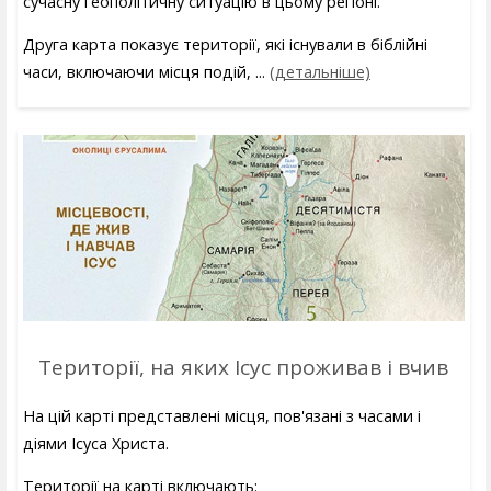
сучасну геополітичну ситуацію в цьому регіоні.
Друга карта показує території, які існували в біблійні
часи, включаючи місця подій, ...
(детальніше)
Території, на яких Ісус проживав і вчив
На цій карті представлені місця, пов'язані з часами і
діями Ісуса Христа.
Території на карті включають: