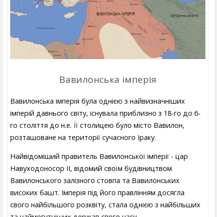
Вавилонська імперія
Вавилонська імперія була однією з найвизначніших
імперій давнього світу, існувала приблизно з 18-го до 6-
го століття до н.е. Її столицею було місто Вавилон,
розташоване на території сучасного Іраку.
Найвідоміший правитель Вавилонської імперії - цар
Навуходоносор II, відомий своїм будівництвом
Вавилонського залізного стовпа та Вавилонських
високих башт. Імперія під його правлінням досягла
свого найбільшого розквіту, стала однією з найбільших
та наймогутніших держав свого часу.