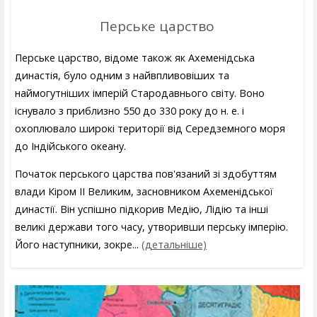
Перське царство
Перське царство, відоме також як Ахеменідська
династія, було одним з найвпливовіших та
наймогутніших імперій Стародавнього світу. Воно
існувало з приблизно 550 до 330 року до н. е. і
охоплювало широкі території від Середземного моря
до Індійського океану.
Початок перського царства пов'язаний зі здобуттям
влади Кіром II Великим, засновником Ахеменідської
династії. Він успішно підкорив Медію, Лідію та інші
великі держави того часу, утворивши перську імперію.
Його наступники, зокре...
(детальніше)