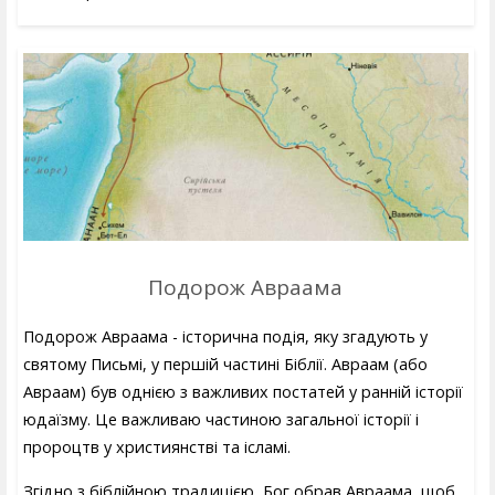
Подорож Авраама
Подорож Авраама - історична подія, яку згадують у
святому Письмі, у першій частині Біблії. Авраам (або
Авраам) був однією з важливих постатей у ранній історії
юдаїзму. Це важливаю частиною загальної історії і
пророцтв у християнстві та ісламі.
Згідно з біблійною традицією, Бог обрав Авраама, щоб