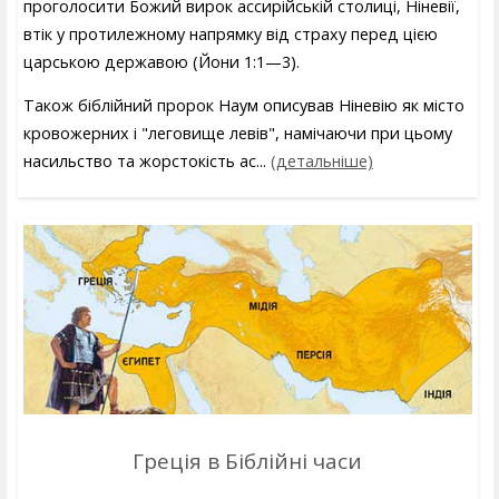
проголосити Божий вирок ассирійській столиці, Ніневії,
втік у протилежному напрямку від страху перед цією
царською державою (Йони 1:1—3).
Також біблійний пророк Наум описував Ніневію як місто
кровожерних і "леговище левів", намічаючи при цьому
насильство та жорстокість ас...
(детальніше)
Греція в Біблійні часи