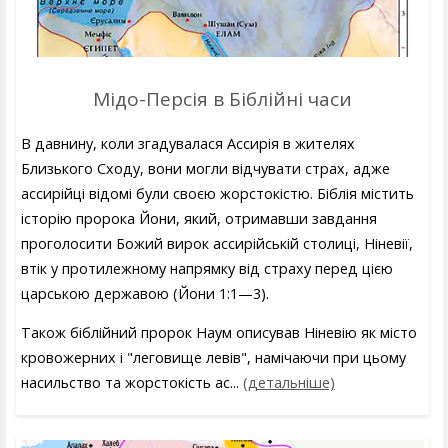
Мідо-Персія в Біблійні часи
В давнину, коли згадувалася Ассирія в жителях
Близького Сходу, вони могли відчувати страх, адже
ассирійці відомі були своєю жорстокістю. Біблія містить
історію пророка Йони, який, отримавши завдання
проголосити Божий вирок ассирійській столиці, Ніневії,
втік у протилежному напрямку від страху перед цією
царською державою (Йони 1:1—3).
Також біблійний пророк Наум описував Ніневію як місто
кровожерних і "леговище левів", намічаючи при цьому
насильство та жорстокість ас...
(детальніше)