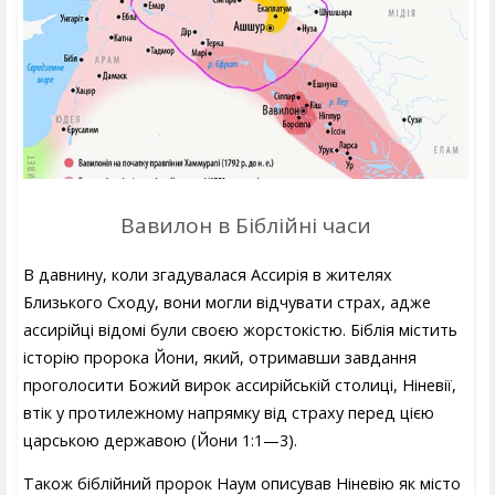
Вавилон в Біблійні часи
В давнину, коли згадувалася Ассирія в жителях
Близького Сходу, вони могли відчувати страх, адже
ассирійці відомі були своєю жорстокістю. Біблія містить
історію пророка Йони, який, отримавши завдання
проголосити Божий вирок ассирійській столиці, Ніневії,
втік у протилежному напрямку від страху перед цією
царською державою (Йони 1:1—3).
Також біблійний пророк Наум описував Ніневію як місто