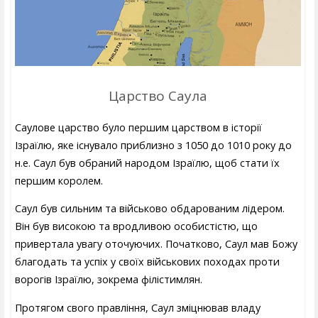
Царство Саула
Саулове царство було першим царством в історії
Ізраїлю, яке існувало приблизно з 1050 до 1010 року до
н.е. Саул був обраний народом Ізраїлю, щоб стати їх
першим королем.
Саул був сильним та військово обдарованим лідером.
Він був високою та вродливою особистістю, що
привертала увагу оточуючих. Початково, Саул мав Божу
благодать та успіх у своїх військових походах проти
ворогів Ізраїлю, зокрема філістимлян.
Протягом свого правління, Саул зміцнював владу