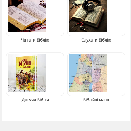
Читати Біблію
Слухати Біблію
Дитяча Біблія
Біблійні мапи