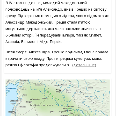
В IV столітті до н. е., молодий македонський
полководець на ім'я Александр, вивів Грецію на світову
арену. Під керівництвом цього лідера, якого відомого як
Александр Македонський, Греція стала п'ятою
могутньою державою, яка мала важливе значення в
біблійній історії. Їй передували імперії, такі як Єгипет,
Ассирія, Вавилон і Мідо-Персія.
Після смерті Александра, Грецію поділили, і вона почала
втрачати свою владу. Проте грецька культура, мова,
релігія і філософія продовжували в...
(детальніше)