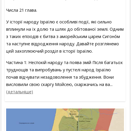
Числа 21 глава.
У історії народу Ізраїлю є особливі події, які сильно
вплинули на їх долю та шлях до обітованої землі. Одним
з таких епізодів є битва з аморейським царем Сигоно́м
та наступне відродження народу. Давайте розглянемо
цей захоплюючий розділ в історії Ізраїлю.
Частина 1: Неспокій народу та поява змій Після багатьох
труднощів та випробувань у пустелі народ Ізраїлю
почав відчувати незадоволення та збудження. Вони
висловили свою скаргу Мойсею, скаржачись на ва...
(детальніше)