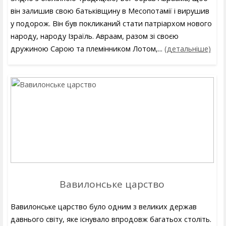
він залишив свою батьківщину в Месопотамії і вирушив
у подорож. Він був покликаний стати патріархом нового
народу, народу Ізраїль. Авраам, разом зі своєю
дружиною Сарою та племінником Лотом,...
(детальніше)
Вавилонське царство
Вавилонське царство було одним з великих держав
давнього світу, яке існувало впродовж багатьох століть.