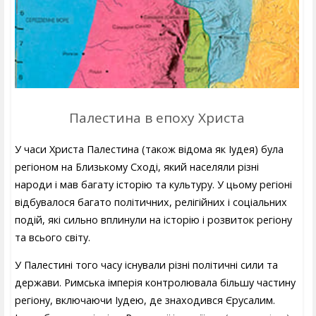
Палестина в епоху Христа
У часи Христа Палестина (також відома як Іудея) була
регіоном на Близькому Сході, який населяли різні
народи і мав багату історію та культуру. У цьому регіоні
відбувалося багато політичних, релігійних і соціальних
подій, які сильно вплинули на історію і розвиток регіону
та всього світу.
У Палестині того часу існували різні політичні сили та
держави. Римська імперія контролювала більшу частину
регіону, включаючи Іудею, де знаходився Єрусалим.