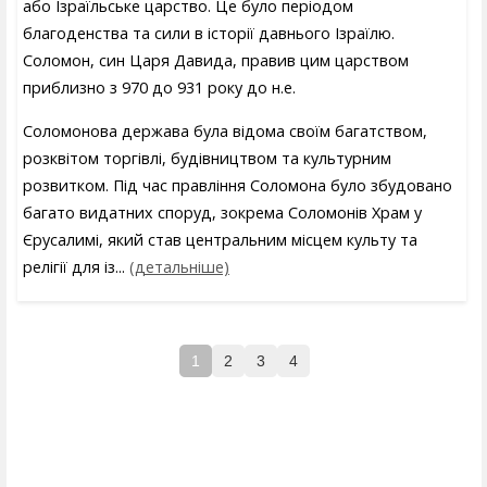
або Ізраїльське царство. Це було періодом
благоденства та сили в історії давнього Ізраїлю.
Соломон, син Царя Давида, правив цим царством
приблизно з 970 до 931 року до н.е.
Соломонова держава була відома своїм багатством,
розквітом торгівлі, будівництвом та культурним
розвитком. Під час правління Соломона було збудовано
багато видатних споруд, зокрема Соломонів Храм у
Єрусалимі, який став центральним місцем культу та
релігії для із...
(детальніше)
1
2
3
4