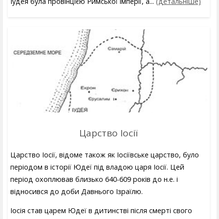
Іудея була провінцією Римської імперії, а...
(детальніше)
Царство Іосії
Царство Іосії, відоме також як Іосіївське царство, було
періодом в історії Юдеї під владою царя Іосії. Цей
період охоплював близько 640-609 років до н.е. і
відносився до доби Давнього Ізраїлю.
Іосія став царем Юдеї в дитинстві після смерті свого