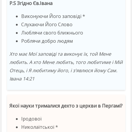
P.S Згідно Єв.Івана
Виконуючи Його заповіді *
Слухаючи Його Слово
Люблячи свого ближнього
Роблячи добро людям
Хто має Мої заповіді та виконує їх, той Мене
любить. А хто Мене любить, того любитиме і Мій
Отець, і Я любитиму його, і з’явлюся йому Сам.
Івана 14:21
Якої науки трималися дехто з церкви в Пергамі?
Іродової
Николаїтської *