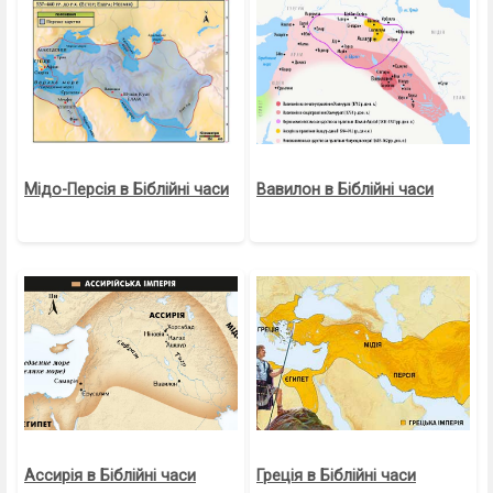
Мідо-Персія в Біблійні часи
Вавилон в Біблійні часи
Ассирія в Біблійні часи
Греція в Біблійні часи