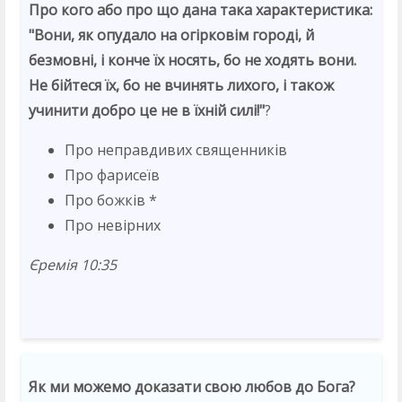
Про кого або про що дана така характеристика:
"Вони, як опудало на огірковім городі, й
безмовні, і конче їх носять, бо не ходять вони.
Не бійтеся їх, бо не вчинять лихого, і також
учинити добро це не в їхній силі!"
?
Про неправдивих священників
Про фарисеїв
Про божків *
Про невірних
Єремія 10:35
Як ми можемо доказати свою любов до Бога?