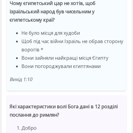
Чому єгипетський цар не хотів, щоб
ізраїльський народ був чисельним у
єгипетському краї?
Не було місця для худоби
Щоб під час війни Ізраїль не обрав сторону
ворогів *
Вони зайняли найкращі місця Єгипту
Вони погороджували єгиптянами
Вихід 1:10
Які характеристики волі Бога дані в 12 розділі
послання до римлян?
Добро