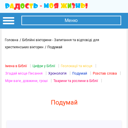
Меню
Головна
Біблійні вікторини - Запитання та відповіді для
християнських вікторин
Подумай
|
|
|
Імена в Біблії
Цифри у Біблії
Геолокації та місця
|
|
|
|
Згадай місце Писання
Хронологія
Подумай
Розстав слова
|
|
Міри ваги, довжини, гроші
Тварини та рослини в Біблії
Подумай