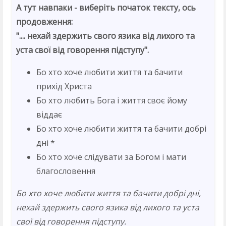
А тут навпаки - виберіть початок тексту, ось
продовження:
".... нехай здержить свого язика від лихого та
уста свої від говорення підступу".
Бо хто хоче любити життя та бачити
прихід Христа
Бо хто любить Бога і життя своє йому
віддає
Бо хто хоче любити життя та бачити добрі
дні *
Бо хто хоче слідувати за Богом і мати
благословення
Бо хто хоче любити життя та бачити добрі дні,
нехай здержить свого язика від лихого та уста
свої від говорення підступу.