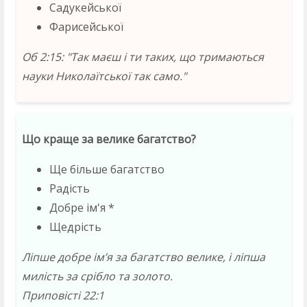
Садукейської
Фарисейської
Об 2:15: "Так маєш і ти таких, що тримаються
науки Николаїтської так само."
Що краще за велике багатство?
Ще більше багатство
Радість
Добре ім'я *
Щедрість
Ліпше добре ім’я за багатство велике, і ліпша
милість за срібло та золото.
Приповiстi 22:1