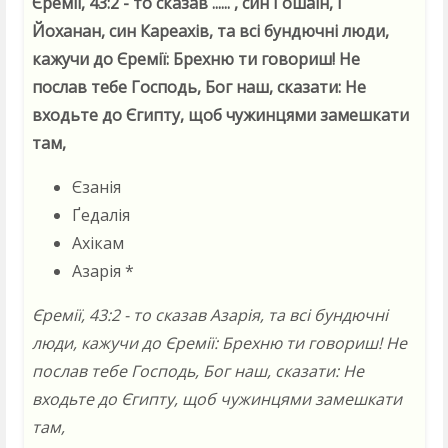
Єремії, 43:2 - то сказав ...... , син Гошаїн, і
Йоханан, син Кареахів, та всі бундючні люди,
кажучи до Єремії: Брехню ти говориш! Не
послав тебе Господь, Бог наш, сказати: Не
входьте до Єгипту, щоб чужинцями замешкати
там,
Єзанія
Ґедалія
Ахікам
Азарія *
Єремії, 43:2 - то сказав Азарія, та всі бундючні
люди, кажучи до Єремії: Брехню ти говориш! Не
послав тебе Господь, Бог наш, сказати: Не
входьте до Єгипту, щоб чужинцями замешкати
там,