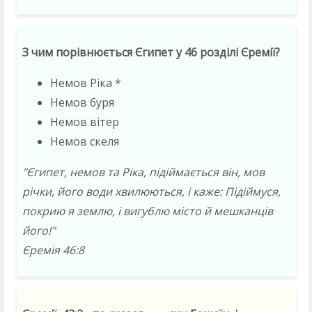
З чим порівнюється Єгипет у 46 розділі Єремії?
Немов Ріка *
Немов буря
Немов вітер
Немов скеля
"Єгипет, немов та Ріка, підіймається він, мов
річки, його води хвилюються, і каже: Підіймуся,
покрию я землю, і вигублю місто й мешканців
його!"
Єремiя 46:8