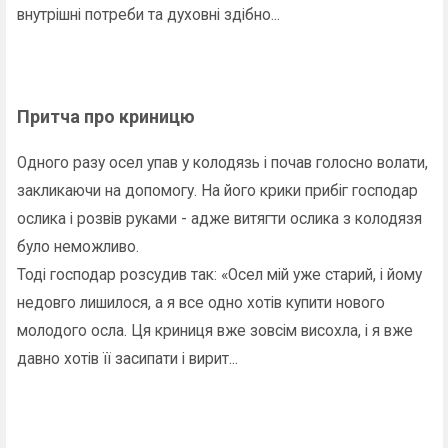
внутрішні потреби та духовні здібно...
Притча про криницю
Одного разу осел упав у колодязь і почав голосно волати,
закликаючи на допомогу. На його крики прибіг господар
ослика і розвів руками - адже витягти ослика з колодязя
було неможливо.
Тоді господар розсудив так: «Осел мій уже старий, і йому
недовго лишилося, а я все одно хотів купити нового
молодого осла. Ця криниця вже зовсім висохла, і я вже
давно хотів її засипати і вирит...