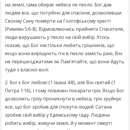
на землі, сама обирає небеса чи пекло. Бог дав
людям все, що потрібно для спасіння, дозволивши
Своєму Сину померти на Голгофському хресті
(Римлян 5:6-8). Відмовляючись прийняти Спасителя,
люди вирушають у пекло на свій вибір. Хтось
сказав, що Бог настільки любить грішників, що
якщо вони вирішують іти в пекло замість раю, Він
не перешкоджатиме їм. Пам'ятайте, що вони йдуть
туди з власної волі.
2. Бог є Бог любові (1 Івана 4:8), але Він святий (1
Петра 1:16), і тому повинен покарати гріх. Якщо Бог
дозволить гріху проникнути в небеса, гріх зруйнує
все, що Бог зробив для спокути людей. Сатана
зробив свій вибір у Едемському саду. Людина
робить вибір, живучи землі, й у момент смерті