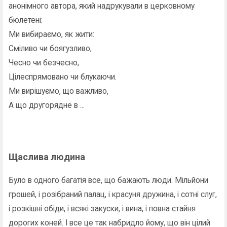
анонімного автора, який надрукували в церковному
бюлетені:
Ми вибираємо, як жити:
Сміливо чи боягузливо,
Чесно чи безчесно,
Цілеспрямовано чи блукаючи.
Ми вирішуємо, що важливо,
А що другорядне в ...
Щаслива людина
Було в одного багатія все, що бажають люди. Мільйони
грошей, і розібраний палац, і красуня дружина, і сотні слуг,
і розкішні обіди, і всякі закуски, і вина, і повна стайня
дорогих коней. І все це так набридло йому, що він цілий