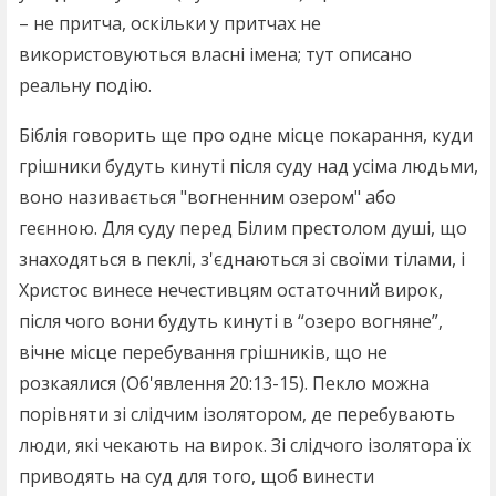
– не притча, оскільки у притчах не
використовуються власні імена; тут описано
реальну подію.
Біблія говорить ще про одне місце покарання, куди
грішники будуть кинуті після суду над усіма людьми,
воно називається "вогненним озером" або
геєнною. Для суду перед Білим престолом душі, що
знаходяться в пеклі, з'єднаються зі своїми тілами, і
Христос винесе нечестивцям остаточний вирок,
після чого вони будуть кинуті в “озеро вогняне”,
вічне місце перебування грішників, що не
розкаялися (Об'явлення 20:13-15). Пекло можна
порівняти зі слідчим ізолятором, де перебувають
люди, які чекають на вирок. Зі слідчого ізолятора їх
приводять на суд для того, щоб винести