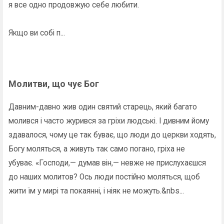
я все одно продовжую себе любити.
Якщо ви собі п...
Молитви, що чує Бог
Давним-давно жив один святий старець, який багато
молився і часто журився за гріхи людські. І дивним йому
здавалося, чому це так буває, що люди до церкви ходять,
Богу моляться, а живуть так само погано, гріха не
убуває. «Господи,— думав він,— невже не прислухаєшся
до наших молитов? Ось люди постійно моляться, щоб
жити їм у мирі та покаянні, і ніяк не можуть.&nbs...