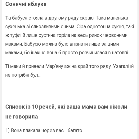
Сонячні яблука
Т
а бабуся стояла в другому ряду скраю. Така маленька
сухенька зі сльозливими очима. Сіра однотонна сукня, такі
ж туфлі й лише хустина горіла на весь ринок червоними
маками. Бабусю можна було впізнати лише за цими
маками, бо інакше вона б просто розчинилася в натовпі.
Ті маки й привели Мар’яну аж на край того ряду. Узагалі їй
не потрібні бул...
Список із 10 речей, які ваша мама вам ніколи
не говорила
1) Вона плакала через вас... багато.