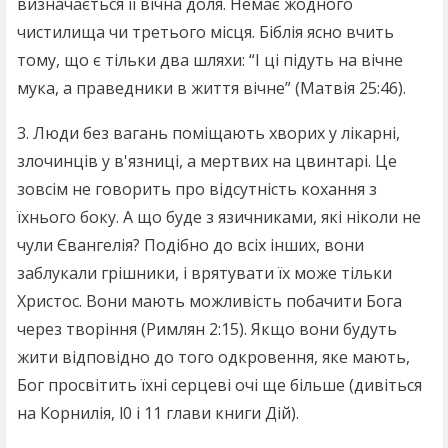
визначається її вічна доля. Немає жодного
чистилища чи третього місця. Біблія ясно вчить
тому, що є тільки два шляхи: “І ці підуть на вічне
мука, а праведники в життя вічне” (Матвія 25:46).
3. Люди без вагань поміщають хворих у лікарні,
злочинців у в'язниці, а мертвих на цвинтарі. Це
зовсім не говорить про відсутність кохання з
їхнього боку. А що буде з язичниками, які ніколи не
чули Євангелія? Подібно до всіх інших, вони
заблукали грішники, і врятувати їх може тільки
Христос. Вони мають можливість побачити Бога
через творіння (Римлян 2:15). Якщо вони будуть
жити відповідно до того одкровення, яке мають,
Бог просвітить їхні серцеві очі ще більше (дивіться
на Корнилія, l0 і 11 глави книги Дій).