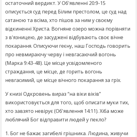
остаточний вердикт. У Об'явленні 20:9-15
описується суд перед Білим престолом, це суд над
сатаною та всіма, хто пішов за ним у своєму
відкиненні Христа. Вогняне озеро можна порівняти
з в'язницею, де засуджені відбувають своє вічне
покарання. Описуючи геєну, наш Господь говорить
про невмираючу черву і невгасаючий вогонь
(Марка 9:43-48). Це місце усвідомленого
страждання, це місце, де горить вогонь
невгасимий, це місце вічного покарання за гріх.
У книзі Одкровень вираз “на віки віків”
використовується для того, щоб описати муки тих,
хто завзято невірує (Об'явлення 14:11). Хіба може
люблячий Бог відправити людей у ​​пекло?
1. Бог не бажає загибелі грішника. Людина, живучи