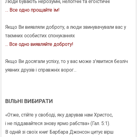
Люди бувають нерозумні, нелогічні та егоїстичні
… Все одно прощайте їм!
Якщо Ви виявляли доброту, а люди звинувачували вас у
таємних особистих спонуканнях
... Все одно виявляйте доброту!
Якщо Ви досягали успіху, то у вас може з'явитися безліч
уявних друзів і справжніх ворог...
ВІЛЬНІ ВИБИРАТИ
«Отже, стійте у свободі, яку дарував нам Христос,
і не піддавайтеся знову ярмо рабства» (Гал. 5:1).
В одній зі своїх книг Барбара Джонсон цитує вірш