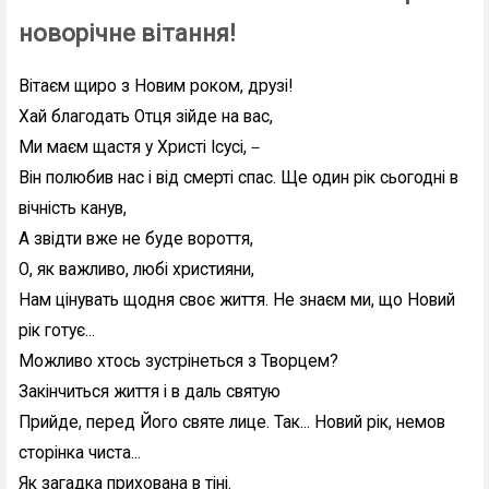
новорічне вітання!
Вітаєм щиро з Новим роком, друзі!
Хай благодать Отця зійде на вас,
Ми маєм щастя у Христі Ісусі,－
Він полюбив нас і від смерті спас. Ще один рік сьогодні в
вічність канув,
А звідти вже не буде вороття,
О, як важливо, любі християни,
Нам цінувать щодня своє життя. Не знаєм ми, що Новий
рік готує...
Можливо хтось зустрінеться з Творцем?
Закінчиться життя і в даль святую
Прийде, перед Його святе лице. Так... Новий рік, немов
сторінка чиста...
Як загадка прихована в тіні.