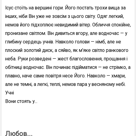
Ісус стоїть на вершині гори. Його постать трохи вища за
інших, ніби Він уже не зовсім з цього світу. Одяг легкий,
немов його підхоплює невидимий вітер. Обличчя спокійне,
пронизане світлом. Він дивиться вгору, але водночас — у
глибину сердець учнів. Навколо голови — німб, але не
плоский золотий диск, а сяйво, як м’яке світло ранкового
неба. Руки розведені — жест благословення, прощання і
обітниці водночас. Він починає підійматися — не стрімко, а
плавно, наче саме повітря несе Його. Навколо — хмари,
але не темні, а легкі, теплі, немов пара у весняному небі.
Учні
Вони стоять у...
Любов...