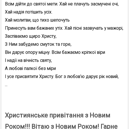
Всім дійти до святої мети. Хай не плачуть засмучені очі,
Хай надія потішить усіх.
Хай молитви, що тихо шепочуть
Принесуть вам бажаних утіх. Хай пісні зазвучать у мажорі,
Заспіваємо щиро Христу,
З Ним забудемо смуток та горе,
Він дарує опору міцну. Всім бажаємо кріпкої віри
І надії на вічність святу,
А любові палкої без міри
І усе присвятити Христу. Бог з любов’ю дарує рік новий,
...
Християнське привітання з Новим
Роком!!! Вітаю з Новим Роком! Гарне