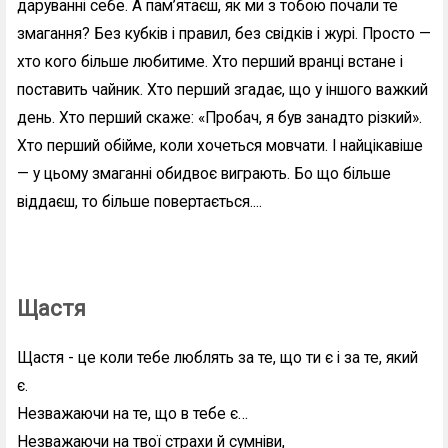
даруванні себе. А пам’ятаєш, як ми з тобою почали те
змагання? Без кубків і правил, без свідків і журі. Просто —
хто кого більше любитиме. Хто перший вранці встане і
поставить чайник. Хто перший згадає, що у іншого важкий
день. Хто перший скаже: «Пробач, я був занадто різкий».
Хто перший обійме, коли хочеться мовчати. І найцікавіше
— у цьому змаганні обидвоє виграють. Бо що більше
віддаєш, то більше повертається....
Щастя
Щастя - це коли тебе люблять за те, що ти є і за те, який
є.
Незважаючи на те, що в тебе є…
Незважаючи на твої страхи й сумніви,