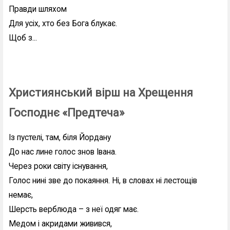
Правди шляхом
Для усіх, хто без Бога блукає.
Щоб з...
Християнський вірш на Хрещення
Господнє «Предтеча»
Із пустелі, там, біля Йордану
До нас лине голос знов Івана.
Через роки світу існування,
Голос нині зве до покаяння. Ні, в словах ні лестощів
немає,
Шерсть верблюда – з неї одяг має.
Медом і акридами живився,