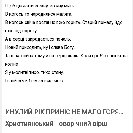
Щоб цінувати кожну, кожну мить.
В когось то народилися малята,
В когось свіча востаннє вже горить. Старий помалу йде
вже від порогу,
А в серці закрадається печаль.
Новий приходить, ну і слава Богу,
Та в нас війна тому й на серці жаль. Коли проб'є опівніч, на
коліна
Я у молитві тихо, тихо стану.
І в ній весь біль за всю мою...
ИНУЛИЙ РІК ПРИНІС НЕ МАЛО ГОРЯ…
Християнський новорічний вірш