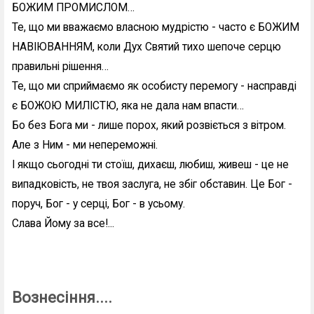
БОЖИМ ПРОМИСЛОМ…
Те, що ми вважаємо власною мудрістю - часто є БОЖИМ
НАВІЮВАННЯМ, коли Дух Святий тихо шепоче серцю
правильні рішення…
Те, що ми сприймаємо як особисту перемогу - насправді
є БОЖОЮ МИЛІСТЮ, яка не дала нам впасти…
Бо без Бога ми - лише порох, який розвіється з вітром.
Але з Ним - ми непереможні.
І якщо сьогодні ти стоїш, дихаєш, любиш, живеш - це не
випадковість, не твоя заслуга, не збіг обставин. Це Бог -
поруч, Бог - у серці, Бог - в усьому.
Слава Йому за все!...
Вознесіння....