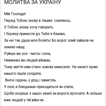
МОЛИТВА ЗА УКРАЇНУ
Мій Господи!
Перед Тобою знову в тишині схиляюсь,
З Тобою знову хочу говорить.
І Україну принести до Тебе я бажаю,
За неї так душа моя болить! Бо ворог злий зайшов на
землю нашу,
Руйнує він усе –міста і села,
Невинних він людей вбиває,
Тому життя нам стало зовсім невеселе. На захист краю
нашого пішли солдати,
Вночі і вдень, у дощ і заметіль.
У полі, в бліндажах приходиться їм спати,
Щоби скоріше з нашої землі їм ворога прогнати. А скільки
вже людей у тій війні не ...