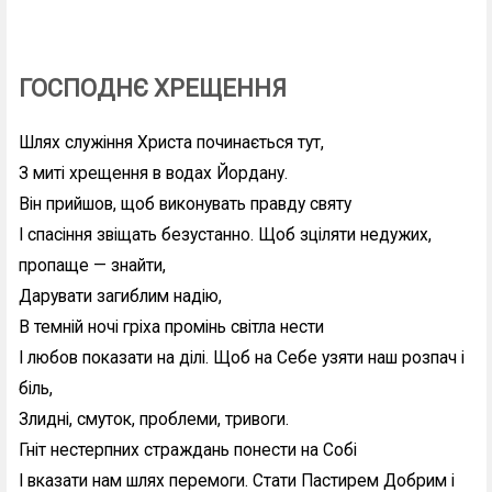
ГОСПОДНЄ ХРЕЩЕННЯ
Шлях служіння Христа починається тут,
З миті хрещення в водах Йордану.
Він прийшов, щоб виконувать правду святу
І спасіння звіщать безустанно. Щоб зціляти недужих,
пропаще — знайти,
Дарувати загиблим надію,
В темній ночі гріха промінь світла нести
І любов показати на ділі. Щоб на Себе узяти наш розпач і
біль,
Злидні, смуток, проблеми, тривоги.
Гніт нестерпних страждань понести на Собі
І вказати нам шлях перемоги. Стати Пастирем Добрим і