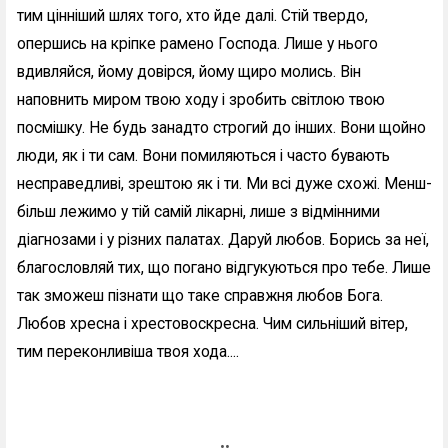
тим цінніший шлях того, хто йде далі. Стій твердо,
опершись на кріпке рамено Господа. Лише у нього
вдивляйся, йому довірся, йому щиро молись. Він
наповнить миром твою ходу і зробить світлою твою
посмішку. Не будь занадто строгий до інших. Вони щойно
люди, як і ти сам. Вони помиляються і часто бувають
несправедливі, зрештою як і ти. Ми всі дуже схожі. Менш-
більш лежимо у тій самій лікарні, лише з відмінними
діагнозами і у різних палатах. Даруй любов. Борись за неї,
благословляй тих, що погано відгукуються про тебе. Лише
так зможеш пізнати що таке справжня любов Бога.
Любов хресна і хрестовоскресна. Чим сильніший вітер,
тим переконливіша твоя хода....