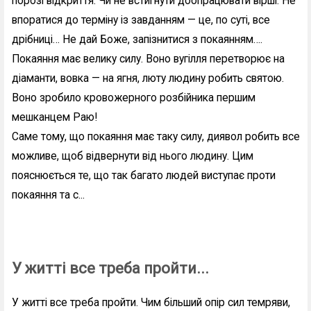
порозі відкриття. Чи не встигнути доопрацювати вірші. Не
впоратися до терміну із завданням — це, по суті, все
дрібниці… Не дай Боже, запізнитися з покаянням….
Покаяння має велику силу. Воно вугілля перетворює на
діаманти, вовка — на ягня, люту людину робить святою.
Воно зробило кровожерного розбійника першим
мешканцем Раю!
Саме тому, що покаяння має таку силу, диявол робить все
можливе, щоб відвернути від нього людину. Цим
пояснюється те, що так багато людей виступає проти
покаяння та с...
У житті все треба пройти...
У житті все треба пройти. Чим більший опір сил темряви,