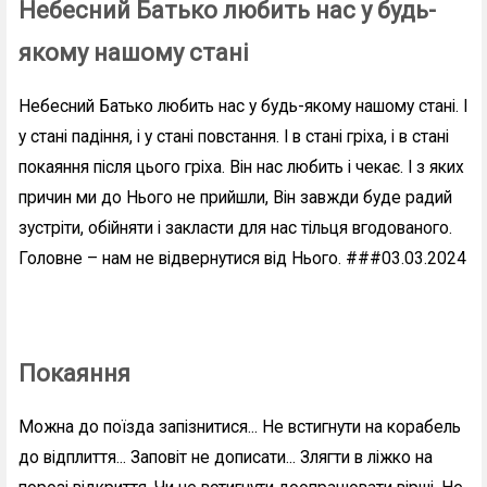
Небесний Батько любить нас у будь-
якому нашому стані
Небесний Батько любить нас у будь-якому нашому стані. І
у стані падіння, і у стані повстання. І в стані гріха, і в стані
покаяння після цього гріха. Він нас любить і чекає. І з яких
причин ми до Нього не прийшли, Він завжди буде радий
зустріти, обійняти і закласти для нас тільця вгодованого.
Головне – нам не відвернутися від Нього. ###03.03.2024
Покаяння
Можна до поїзда запізнитися... Не встигнути на корабель
до відплиття... Заповіт не дописати... Злягти в ліжко на