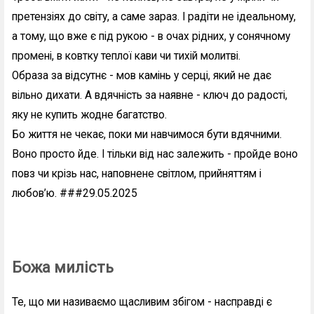
претензіях до світу, а саме зараз. І радіти не ідеальному,
а тому, що вже є під рукою - в очах рідних, у сонячному
промені, в ковтку теплої кави чи тихій молитві.
Образа за відсутнє - мов камінь у серці, який не дає
вільно дихати. А вдячність за наявне - ключ до радості,
яку не купить жодне багатство.
Бо життя не чекає, поки ми навчимося бути вдячними.
Воно просто йде. І тільки від нас залежить - пройде воно
повз чи крізь нас, наповнене світлом, прийняттям і
любов’ю. ###29.05.2025
Божа милість
Те, що ми називаємо щасливим збігом - насправді є