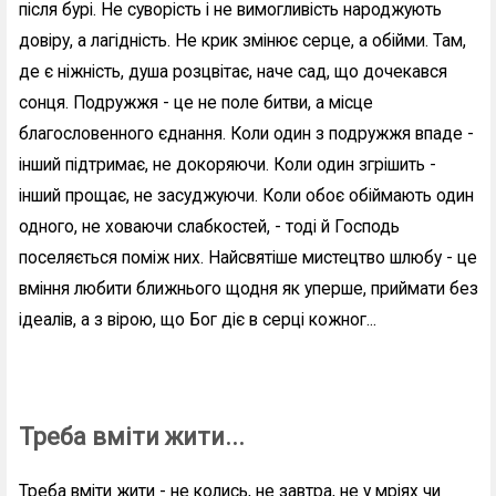
після бурі. Не суворість і не вимогливість народжують
довіру, а лагідність. Не крик змінює серце, а обійми. Там,
де є ніжність, душа розцвітає, наче сад, що дочекався
сонця. Подружжя - це не поле битви, а місце
благословенного єднання. Коли один з подружжя впаде -
інший підтримає, не докоряючи. Коли один згрішить -
інший прощає, не засуджуючи. Коли обоє обіймають один
одного, не ховаючи слабкостей, - тоді й Господь
поселяється поміж них. Найсвятіше мистецтво шлюбу - це
вміння любити ближнього щодня як уперше, приймати без
ідеалів, а з вірою, що Бог діє в серці кожног...
Треба вміти жити...
Треба вміти жити - не колись, не завтра, не у мріях чи