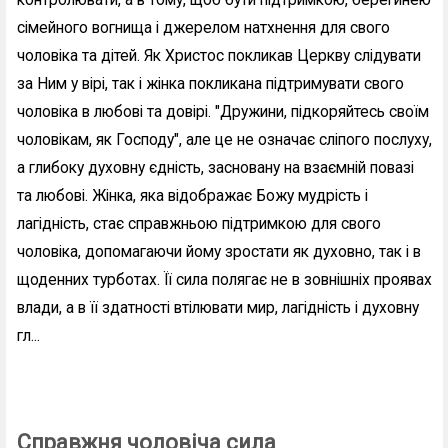
контролювати, а в тому, щоб бути підтримкою, берегинею
сімейного вогнища і джерелом натхнення для свого
чоловіка та дітей. Як Христос покликав Церкву слідувати
за Ним у вірі, так і жінка покликана підтримувати свого
чоловіка в любові та довірі. "Дружини, підкоряйтесь своїм
чоловікам, як Господу", але це не означає сліпого послуху,
а глибоку духовну єдність, засновану на взаємній повазі
та любові. Жінка, яка відображає Божу мудрість і
лагідність, стає справжньою підтримкою для свого
чоловіка, допомагаючи йому зростати як духовно, так і в
щоденних турботах. Її сила полягає не в зовнішніх проявах
влади, а в її здатності втілювати мир, лагідність і духовну
гл...
Справжня чоловіча сила