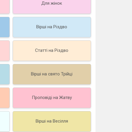
Для жінок
Вірші на Різдво
Статті на Різдво
Вірші на свято Трійці
Проповіді на Жатву
Вірші на Весілля