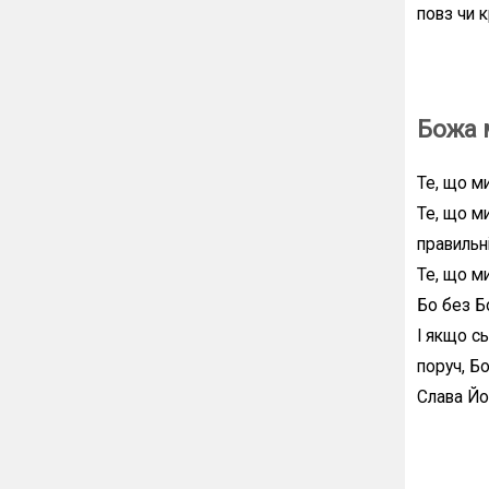
повз чи 
Божа 
Те, що 
Те, що м
правильн
Те, що м
Бо без Б
І якщо сь
поруч, Бо
Слава Йом