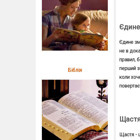
Єдине
Єдине зм
не в док
правил, б
перший з
Біблія
коли хоч
повертаєт
Щаст
Щастя - ц