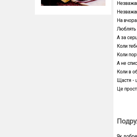
Незважаю
Незважаю
На вчораш
Люблять 
А за серц
Коли теб
Коли пору
А не спис
Коли в о
Щастя - 
Це прости
Подру
Як добре