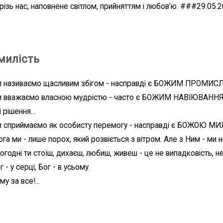
крізь нас, наповнене світлом, прийняттям і любов’ю. ###29.05.
милість
ми називаємо щасливим збігом - насправді є БОЖИМ ПРОМИ
и вважаємо власною мудрістю - часто є БОЖИМ НАВІЮВАННЯМ
і рішення…
и сприймаємо як особисту перемогу - насправді є БОЖОЮ МИЛ
ога ми - лише порох, який розвіється з вітром. Але з Ним - ми
огодні ти стоїш, дихаєш, любиш, живеш - це не випадковість, не
г - у серці, Бог - в усьому.
у за все!...