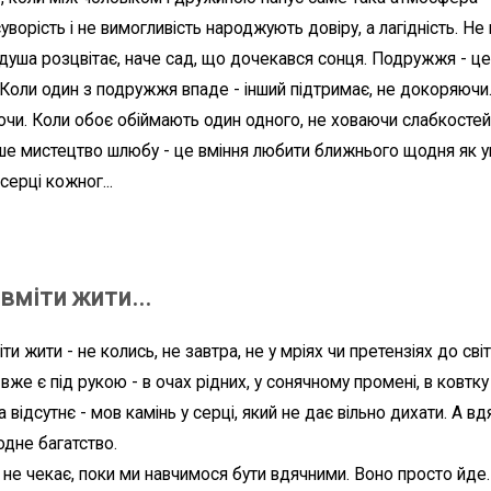
суворість і не вимогливість народжують довіру, а лагідність. Не
, душа розцвітає, наче сад, що дочекався сонця. Подружжя - це
 Коли один з подружжя впаде - інший підтримає, не докоряючи.
чи. Коли обоє обіймають один одного, не ховаючи слабкостей, 
ше мистецтво шлюбу - це вміння любити ближнього щодня як уп
 серці кожног...
вміти жити...
ти жити - не колись, не завтра, не у мріях чи претензіях до світ
вже є під рукою - в очах рідних, у сонячному промені, в ковтку 
 відсутнє - мов камінь у серці, який не дає вільно дихати. А вд
одне багатство.
 не чекає, поки ми навчимося бути вдячними. Воно просто йде. 