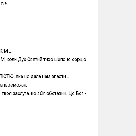
2025
СЛОМ…
, коли Дух Святий тихо шепоче серцю
ІСТЮ, яка не дала нам впасти…
 непереможні.
 твоя заслуга, не збіг обставин. Це Бог -