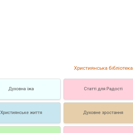
Християнська бібліотека
Духовна їжа
Статті для Радості
Християнське життя
Духовне зростання