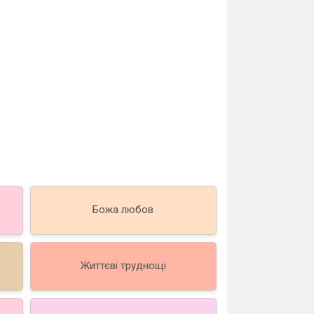
Божа любов
Життєві труднощі