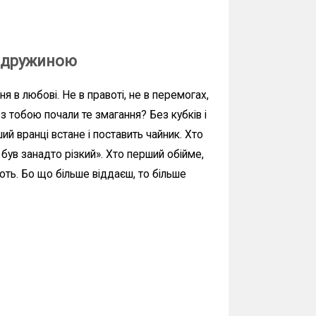
і дружиною
 в любові. Не в правоті, не в перемогах,
з тобою почали те змагання? Без кубків і
ий вранці встане і поставить чайник. Хто
був занадто різкий». Хто перший обійме,
ють. Бо що більше віддаєш, то більше