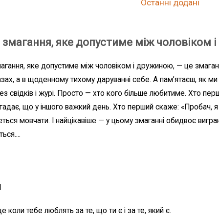
Останні додані
 змагання, яке допустиме між чоловіком 
агання, яке допустиме між чоловіком і дружиною, — це змагання
азах, а в щоденному тихому даруванні себе. А пам’ятаєш, як ми 
ез свідків і журі. Просто — хто кого більше любитиме. Хто перш
гадає, що у іншого важкий день. Хто перший скаже: «Пробач, я 
еться мовчати. І найцікавіше — у цьому змаганні обидвоє вигра
ься....
я
е коли тебе люблять за те, що ти є і за те, який є.