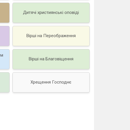
Дитячі християнські оповіді
Вірші на Переображення
ем
Вірші на Благовіщення
Хрещення Господнє