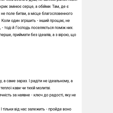
 крик змінює серце, а обійми. Там, де є
 не поле битви, а місце благословенного
 Коли один згрішить - інший прощає, не
- тоді й Господь поселяється поміж них.
ерше, приймати без ідеалів, а з вірою, що
у, а саме зараз. І радіти не ідеальному, а
теплої кави чи тихій молитві.
ячність за наявне - ключ до радості, яку не
І тільки від нас залежить - пройде воно