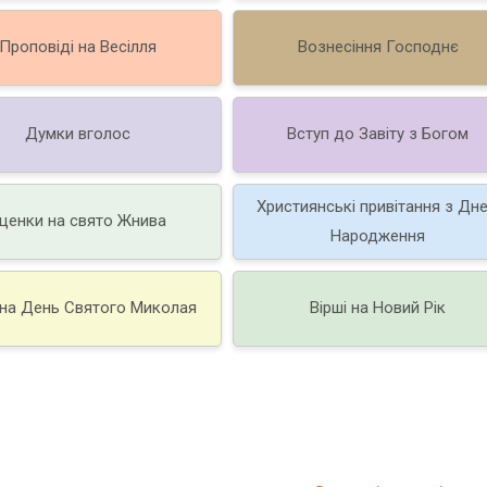
Проповіді на Весілля
Вознесіння Господнє
Думки вголос
Вступ до Завіту з Богом
Християнські привітання з Дн
ценки на свято Жнива
Народження
 на День Святого Миколая
Вірші на Новий Рік