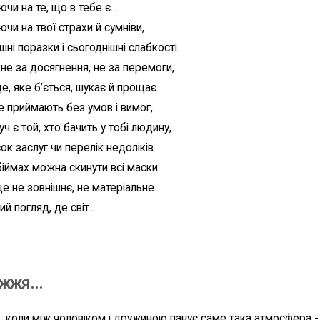
чи на те, що в тебе є…
чи на твої страхи й сумніви,
ні поразки і сьогоднішні слабкості.
не за досягнення, не за перемоги,
е, яке б’ється, шукає й прощає.
е приймають без умов і вимог,
ч є той, хто бачить у тобі людину,
ок заслуг чи перелік недоліків.
біймах можна скинути всі маски.
це не зовнішнє, не матеріальне.
й погляд, де світ...
жжя...
, коли між чоловіком і дружиною панує саме така атмосфера - як