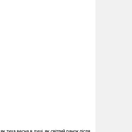
 тиха весна в душі, як світлий ранок після