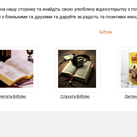
 на нашу сторінку та знайдіть свою улюблену відеооткрытку з п
її з близькими та друзями та даруйте їм радість та позитивні емоц
Біблія:
Читати Біблію
Слухати Біблію
Дитяча