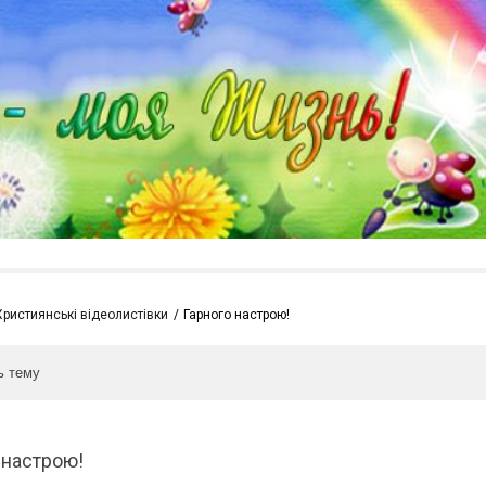
Християнські відеолистівки
Гарного настрою!
ь тему
 настрою!