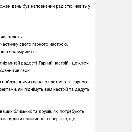
ожен день був наповнений радістю, навіть у
ривертають.
 частинку свого гарного настрою.
ів в своєму житті.
х митей радості. Гарний настрій - це ключ
ховний зв'язок!
 з побажаннями гарного настрою та гарного
ектами, які піднімуть вам настрій та дадуть
аших близьких та друзів, які потребують
та зарядити позитивною енергією, що