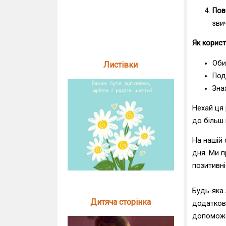
Пов
зви
Як корис
Оби
Листівки
Под
Зна
Нехай ця 
до більш 
На нашій 
дня. Ми п
позитивні
Будь-яка
Дитяча сторінка
додатково
допоможе 