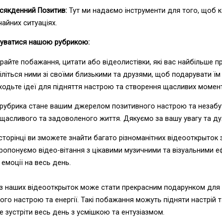
сякденний Позитив:
Тут ми надаємо інструменти для того, щоб к
чайних ситуаціях.
туватися нашою рубрикою:
райте побажання, цитати або відеолистівки, які вас найбільше п
іліться ними зі своїми близькими та друзями, щоб подарувати їм
ходьте ідеї для підняття настрою та створення щасливих момент
рубрика стане вашим джерелом позитивного настрою та незабутні
щасливого та задоволеного життя. Дякуємо за вашу увагу та ду
сторінці ви зможете знайти багато різноманітних відеооткрыток
ропонуємо відео-вітання з цікавими музичними та візуальними еф
 емоції на весь день.
 з наших відеооткрыток може стати прекрасним подарунком для в
го настрою та енергії. Такі побажання можуть підняти настрій 
зустріти весь день з усмішкою та ентузіазмом.