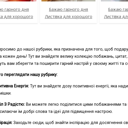
ю гарного дня
Бажаю гарного дня
Бажаю га
ка для хорошого
Листівка для хорошого
Листівка д
просимо до нашої рубрики, яка призначена для того, щоб подар
а кожен день! Тут ви знайдете велику колекцію побажань, цитат, в
ь вам зберегти та поширити гарний настрій у своєму житті та 
то переглядати нашу рубрику:
итивна Енергія:
Тут ви знайдете дозу позитивної енергії, яка над
мішки.
іл З Радістю:
Ви можете легко поділитися цими побажаннями та м
силаючи їм добрі слова та ідеї для підвищення настрою.
ірація:
Заходьте сюди, щоб знайти інспірацію для досягнення свої