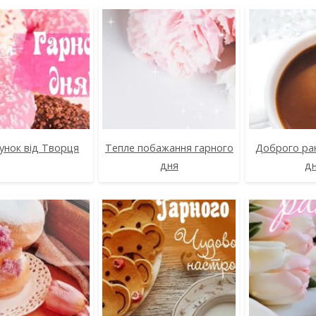
унок від Творця
Тепле побажання гарного
Доброго ран
дня
дн