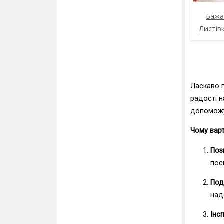
Бажа
Листів
Ласкаво 
радості н
допоможут
Чому вар
Поз
пос
Под
над
Інсп