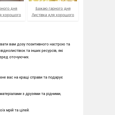
рного дня
Бажаю гарного дня
ля хорошого
Листівка для хорошого
увати вам дозу позитивного настрою та
ідеолистівок та інших ресурсів, які
серед оточуючих.
ихне вас на кращі справи та подарує
атеріалами з друзями та рідними,
х мрій та цілей.