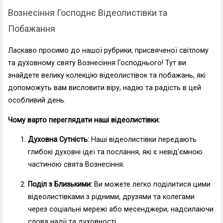
Вознесіння Господнє Відеолистівки та
Побажання
Ласкаво просимо до нашої рубрики, присвяченої світлому
та духовному святу Вознесіння Господнього! Тут ви
знайдете велику колекцію відеолистівок та побажань, які
допоможуть вам висловити віру, надію та радість в цей
особливий день.
Чому варто переглядати наші відеолистівки:
Духовна Сутність:
Наші відеолистівки передають
глибокі духовні ідеї та послання, які є невід'ємною
частиною свята Вознесіння.
Поділ з Близькими:
Ви можете легко поділитися цими
відеолистівками з рідними, друзями та колегами
через соціальні мережі або месенджери, надсилаючи
слова надії та духовності.