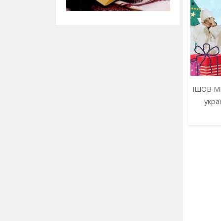
ІШОВ М
укра