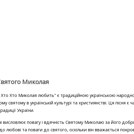
Святого Миколая
й Хто Хто Миколая любить" є традиційною українською народ
му святому в українській культурі та християнстві. Ця пісня є 
традиції України.
ні висловлює повагу і вдячність Святому Миколаю за його добр
до любові та поваги до святого, оскільки він вважається покро