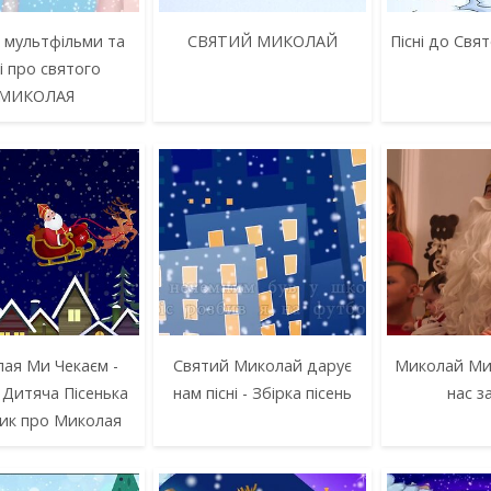
 мультфільми та
СВЯТИЙ МИКОЛАЙ
Пісні до Свя
ні про святого
МИКОЛАЯ
ая Ми Чекаєм -
Святий Миколай дарує
Миколай Ми
 Дитяча Пісенька
нам пісні - Збірка пісень
нас з
ик про Миколая