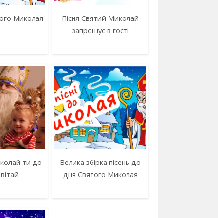
того Миколая
Пісня Святий Миколай
запрошує в гості
колай ти до
Велика збірка пісень до
авітай
дня Святого Миколая