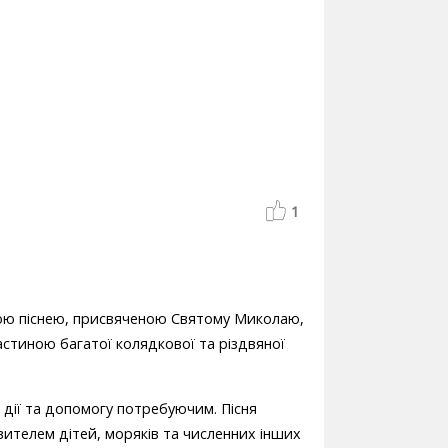
1
ною піснею, присвяченою Святому Миколаю,
частиною багатої колядкової та різдвяної
і дії та допомогу потребуючим. Пісня
вителем дітей, моряків та численних інших