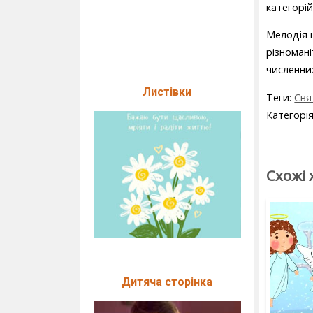
категорі
Мелодія ц
різномані
численних
Листівки
Теги:
Свя
Категорі
Схожі 
Дитяча сторінка