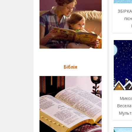
ЗБІРКА
піс
Біблія
Микол
Весела
Мульт