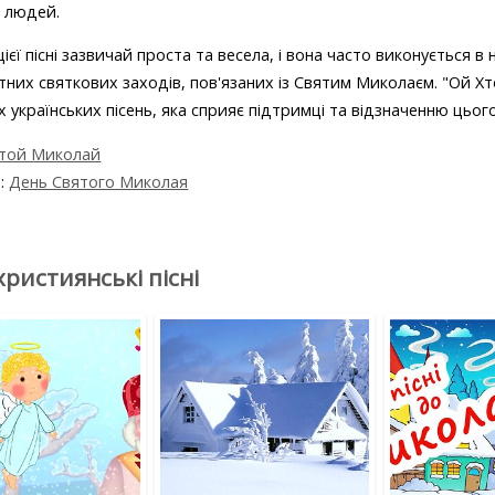
й людей.
ієї пісні зазвичай проста та весела, і вона часто виконується в
тних святкових заходів, пов'язаних із Святим Миколаєм. "Ой Х
 українських пісень, яка сприяє підтримці та відзначенню цього
той Миколай
я:
День Святого Миколая
християнські пісні