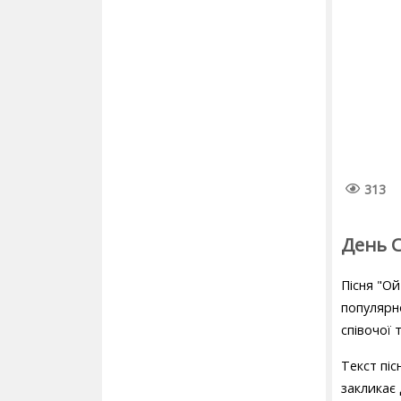
313
День 
Пісня "О
популярно
співочої 
Текст піс
закликає 