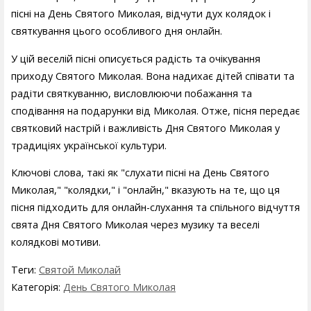
пісні на День Святого Миколая, відчути дух колядок і
святкування цього особливого дня онлайн.
У цій веселій пісні описується радість та очікування
приходу Святого Миколая. Вона надихає дітей співати та
радіти святкуванню, висловлюючи побажання та
сподівання на подарунки від Миколая. Отже, пісня передає
святковий настрій і важливість Дня Святого Миколая у
традиціях української культури.
Ключові слова, такі як "слухати пісні на День Святого
Миколая," "колядки," і "онлайн," вказують на те, що ця
пісня підходить для онлайн-слухання та спільного відчуття
свята Дня Святого Миколая через музику та веселі
колядкові мотиви.
Теги:
Святой Миколай
Категорія:
День Святого Миколая