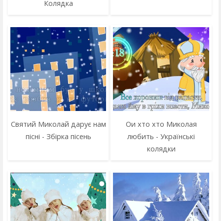
Колядка
Святий Миколай дарує нам
Ои хто хто Миколая
пісні - Збірка пісень
любить - Українські
колядки