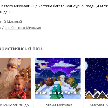
 Святого Миколая" - це частина багатої культурної спадщини Укр
й день.
той Миколай
я:
День Святого Миколая
християнські пісні
й Миколай ти до
Святий Миколай
Миколая М