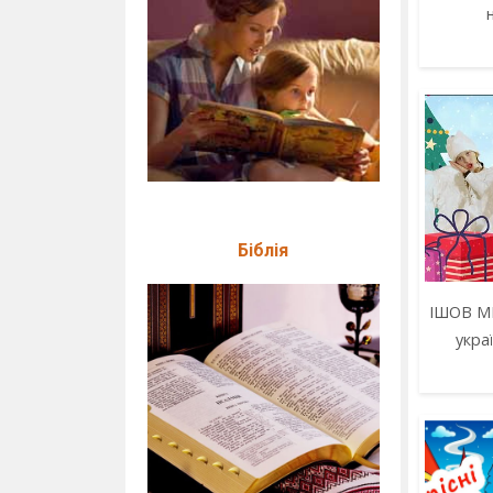
Біблія
ІШОВ М
укра