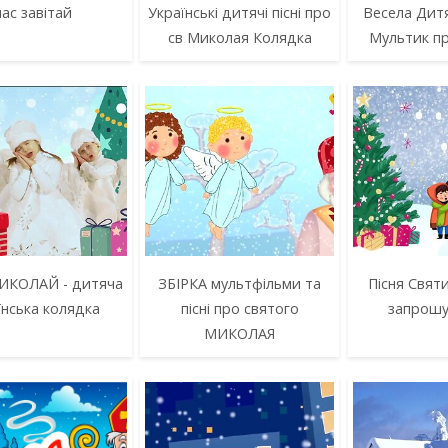
нас завітай
Українські дитячі пісні про
Весела Дитя
св Миколая Колядка
Мультик п
ИКОЛАЙ - дитяча
ЗБІРКА мультфільми та
Пісня Свят
їнська колядка
пісні про святого
запрошує
МИКОЛАЯ