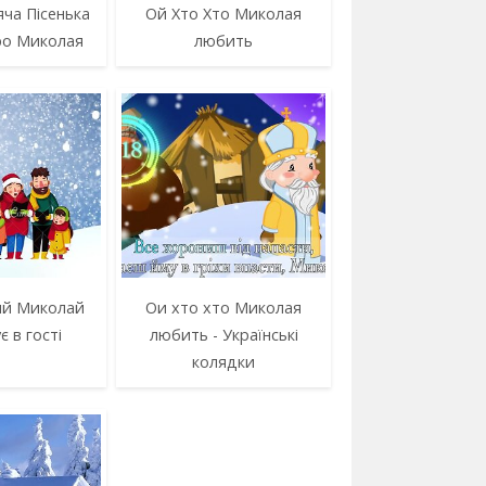
ча Пісенька
Ой Хто Хто Миколая
ро Миколая
любить
ий Миколай
Ои хто хто Миколая
 в гості
любить - Українські
колядки