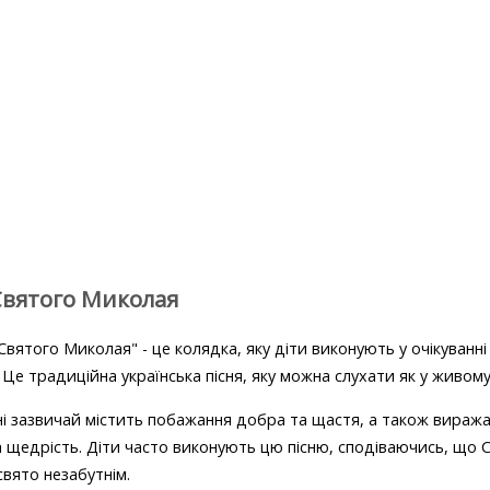
Святого Миколая
 Святого Миколая" - це колядка, яку діти виконують у очікуванн
Це традиційна українська пісня, яку можна слухати як у живому 
сні зазвичай містить побажання добра та щастя, а також вираж
а щедрість. Діти часто виконують цю пісню, сподіваючись, що 
свято незабутнім.