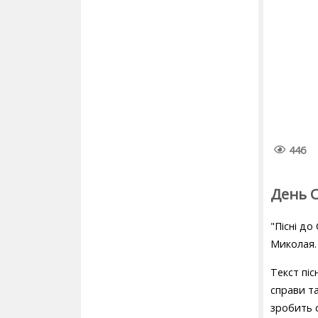
446
День 
"Пісні до
Миколая. 
Текст пі
справи т
зробить 