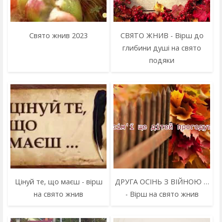
Свято жнив 2023
СВЯТО ЖНИВ - Вірш до
глибини душі на свято
подяки
Цінуй те, що маєш - вірш
ДРУГА ОСІНЬ З ВІЙНОЮ …
на свято жнив
- Вірш на свято жнив