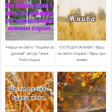
4 вірші на свято "Подяки за
ГОСПОДНІ ЖНИВА / Вірш
урожай" автор Ганна
на свято подяки / Вірш про
Роботецька
жнива