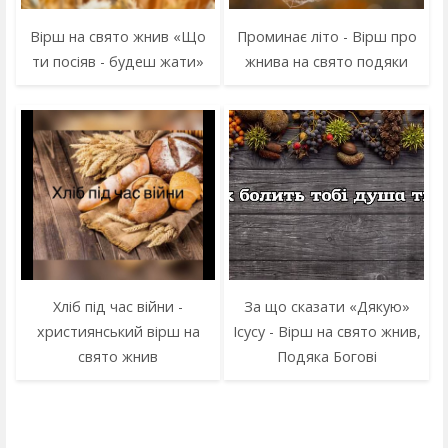
Вірш на свято жнив «Що
Проминає літо - Вірш про
ти посіяв - будеш жати»
жнива на свято подяки
Хліб під час війни -
За що сказати «Дякую»
християнський вірш на
Ісусу - Вірш на свято жнив,
свято жнив
Подяка Богові