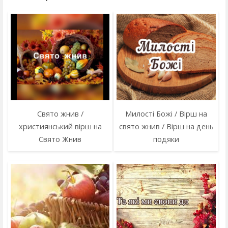
Свято жнив /
Милості Божі / Вірш на
християнський вірш на
свято жнив / Вірш на день
Свято Жнив
подяки