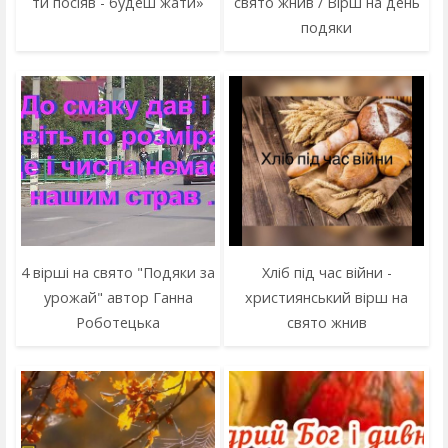
ти посіяв - будеш жати»
свято жнив / Вірш на день
подяки
4 вірші на свято "Подяки за
Хліб під час війни -
урожай" автор Ганна
християнський вірш на
Роботецька
свято жнив