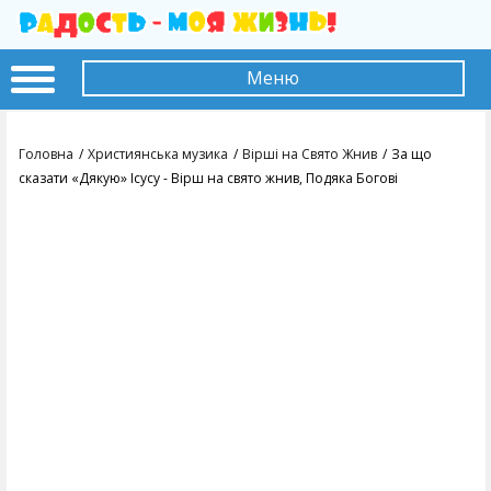
Меню
Головна
Християнська музика
Вірші на Свято Жнив
За що
сказати «Дякую» Ісусу - Вірш на свято жнив, Подяка Богові