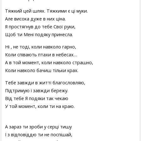
Тяжкий цей шлях. Тяжкими є ці муки.
Але висока дуже в них ціна.
Я простягнув до тебе Свої руки,
Щоб ти Мені подяку принесла.
Ні , не тоді, коли навколо гарно,
Коли співають птахи в небесах…
А в той момент, коли навколо страшно,
Коли навколо бачиш тільки крах.
Тебе завжди в житті благословляю,
Підтримую і завжди бережу.
Від тебе Я подяки так чекаю
У той момент, коли ти на краю.
А зараз ти зроби у серці тишу
І з відповіддю ти не поспішай,