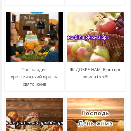
Твої плоди -
ЯК ДОБРЕ НАМ! Вірш про
християнський вірш на
жнива і хліб!
свято жнив