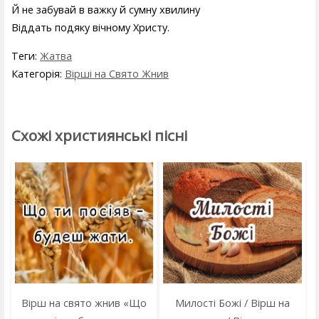
Й не забувай в важку й сумну хвилину
Віддать подяку вічному Христу.
Теги:
Жатва
Категорія:
Вірші на Свято Жнив
Схожі християнські пісні
Вірш на свято жнив «Що
Милості Божі / Вірш на