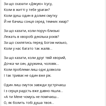
За що сказати «Дякую» Ісусу,
Коли в житті у тебе ураган?
Коли ідеш один в долині смутку
Й не бачиш сонця серед темних хмар?
За що казати, коли поруч близькі
Лежать в хворобі декілька років?
За що схилятись перед Богом низько,
Коли у нас багато так жалів…
За що казати, коли друг твій хворий,
Дочка чи син, дружина, чоловік…
Коли проблеми лиш одні довкола
І так триває не один вже рік.
Один лиш смуток завжди зустрічаєш
І з серця радість вже давно пішла…
«А ти Мене чомусь не помічаєш…
О, як болить тобі душа твоя…