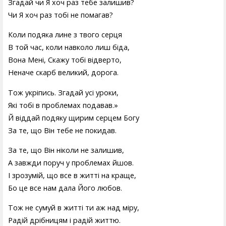
Згадай чи Я хоч раз тебе залишив?
Чи Я хоч раз тобі не помагав?
Коли подяка лине з твого серця
В той час, коли навколо лиш біда,
Вона Мені, Скажу тобі відверто,
Неначе скарб великий, дорога.
Тож укріпись. Згадай усі уроки,
Які тобі в проблемах подавав.»
Й віддай подяку щирим серцем Богу
За те, що Він тебе не покидав.
За те, що Він ніколи не залишив,
А завжди поруч у проблемах йшов.
І зрозумій, що все в житті на краще,
Бо це все нам дала Його любов.
Тож не сумуй в житті ти аж над міру,
Радій дрібницям і радій життю.