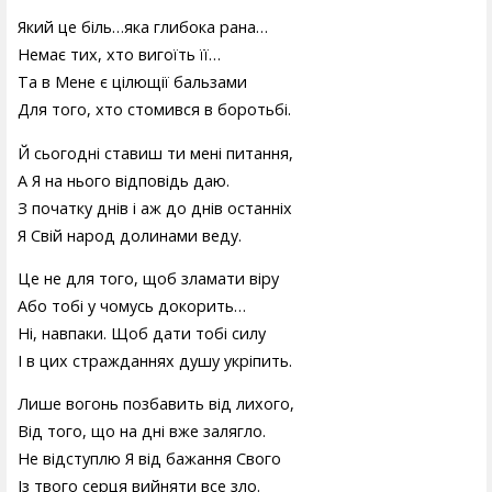
Який це біль…яка глибока рана…
Немає тих, хто вигоїть її…
Та в Мене є цілющії бальзами
Для того, хто стомився в боротьбі.
Й сьогодні ставиш ти мені питання,
А Я на нього відповідь даю.
З початку днів і аж до днів останніх
Я Свій народ долинами веду.
Це не для того, щоб зламати віру
Або тобі у чомусь докорить…
Ні, навпаки. Щоб дати тобі силу
І в цих стражданнях душу укріпить.
Лише вогонь позбавить від лихого,
Від того, що на дні вже залягло.
Не відступлю Я від бажання Свого
Із твого серця вийняти все зло.