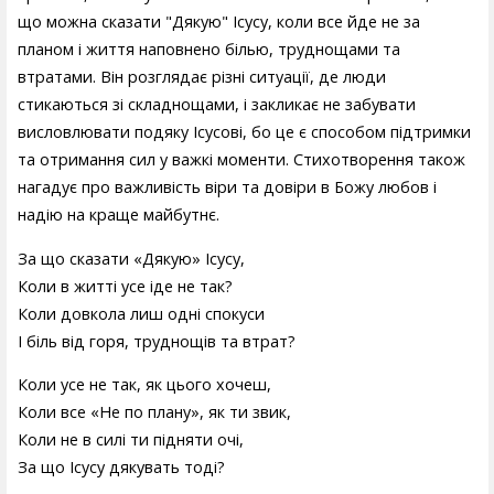
що можна сказати "Дякую" Ісусу, коли все йде не за
планом і життя наповнено білью, труднощами та
втратами. Він розглядає різні ситуації, де люди
стикаються зі складнощами, і закликає не забувати
висловлювати подяку Ісусові, бо це є способом підтримки
та отримання сил у важкі моменти. Стихотворення також
нагадує про важливість віри та довіри в Божу любов і
надію на краще майбутнє.
За що сказати «Дякую» Ісусу,
Коли в житті усе іде не так?
Коли довкола лиш одні спокуси
І біль від горя, труднощів та втрат?
Коли усе не так, як цього хочеш,
Коли все «Не по плану», як ти звик,
Коли не в силі ти підняти очі,
За що Ісусу дякувать тоді?