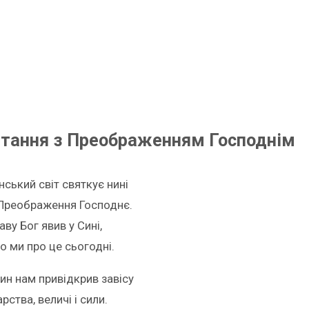
ітання з Преображенням Господнім
ський світ святкує нині
 Преображення Господнє.
ву Бог явив у Сині,
о ми про це сьогодні.
ин нам привідкрив завісу
рства, величі і сили.