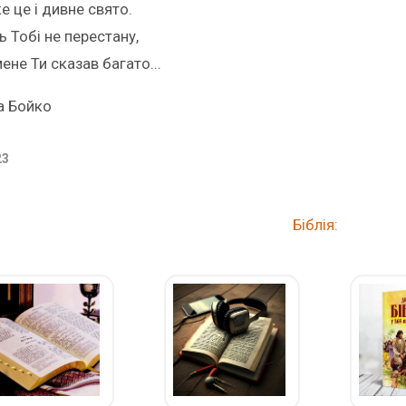
е це і дивне свято.
 Тобі не перестану,
ене Ти сказав багато...
а Бойко
23
Біблія: