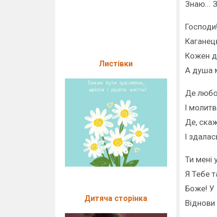
Знаю... 
Господи!
Каганец
Кожен де
Листівки
А душа м
Де любо
І молитв
Де, скаж
І здалас
Ти мені 
Я Тебе т
Боже! У
Дитяча сторінка
Віднови 