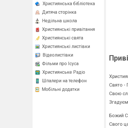
Християнська бібліотека
Дитяча сторінка
Недільна школа
Християнські привітання
Християнські свята
Християнські листівки
Відеолистівки
Прив
Фільми про Ісуса
Християнське Радіо
Християн
Шпалери на телефон
Свято -
Мобільні додатки
Свою сла
Згадуєм
Божий С
Свого ца