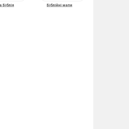
 Біблія
Біблійні мапи