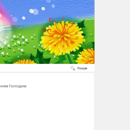
Пошук
енням Господнім