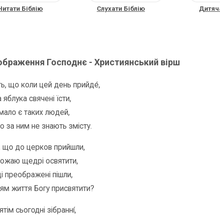
Читати Біблію
Слухати Біблію
Дитяча
ображення Господнє - Християнський вірш
ть, що коли цей день прийде́,
яблука свячені їсти,
мало є таких людей,
о за ним не знають змісту.
ті, що до церков прийшли,
ожаю щедрі освятити,
ці преображені пішли,
ям життя Богу присвятити?
ятім сьогодні зібранні́,