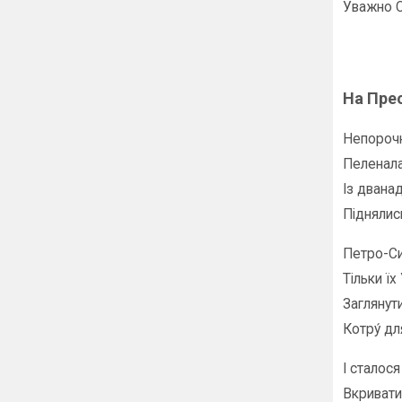
Уважно С
На Пре
Непороч
Пеленала
Із двана
Піднялись
Петро-Сим
Тільки їх
Заглянути
Котру́ д
І сталос
Вкривати