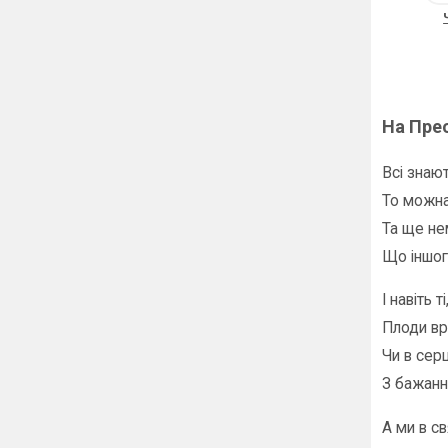
На Пре
Всі знаю
То можна 
Та ще не
Що іншог
І навіть 
Плоди вр
Чи в сер
З бажанн
А ми в св