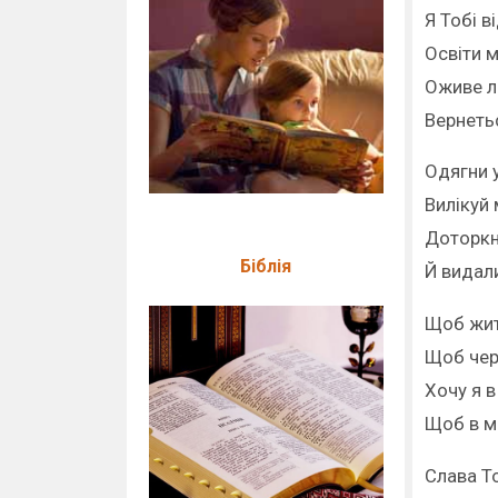
Я Тобі в
Освіти 
Оживе л
Вернетьс
Одягни у
Вилікуй 
Доторкн
Біблія
Й видали
Щоб жит
Щоб чер
Хочу я в
Щоб в м
Слава То