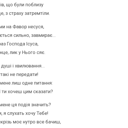
ів, що були поблизу
е, з страху затремтіли.
ми на Фавор несуся,
ється сильно, завмирає...
аз Господа Ісуса,
онце, лик у Нього сяє.
 душі і хвилювання...
такі не передати!
 мене лиш одне питання:
 ти хочеш цим сказати?
мене ця подія значить?
, я слухать хочу Тебе!
скрізь моє нутро все бачиш,