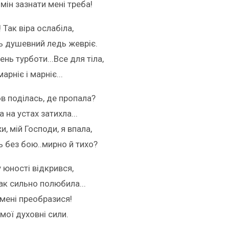
Змін зазнати мені треба!
 Так віра ослабіла,
ь душевний ледь жевріє.
нь турботи...Все для тіла,
арніє і марніє...
в поділась, де пропала?
а на устах затихла...
и, мій Господи, я впала,
ь без бою..мирно й тихо?
у юності відкрився,
ак сильно полюбила...
 мені преобразися!
мої духовні сили.