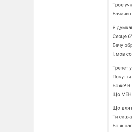
Троє учн
Бачачи ц
Я думка
Серце б'
Бачу обр
І, мов с
Трепет у
Почуття 
Боже! В
Що МЕНІ
Що для 
Ти скажи
Бо ж на