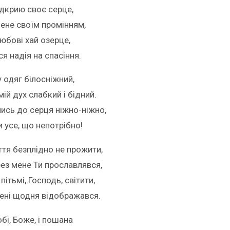
ідкрию своє серце,
мене своїм промінням,
юбові хай озерце,
я надія на спасіння.
 одяг білосніжний,
мій дух слабкий і бідний.
ись до серця ніжно-ніжно,
 усе, що непотрібно!
тя безплідно не прожити,
ез мене Ти прославлявся,
 пітьмі, Господь, світити,
ені щодня відображався.
бі, Боже, і пошана