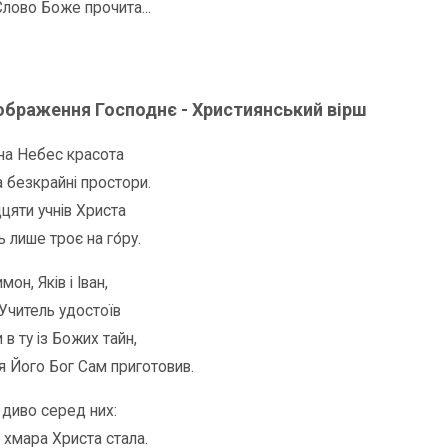
лово Боже прочита...
ображення Господнє - Християнський вірш
на Небес красота
 безкрайні простори.
дцяти учнів Христа
 лише троє на го́ру.
он, Яків і Іван,
 Учитель удостоїв
 в ту із Божих тайн,
ля Його Бог Сам приготовив.
я диво серед них:
 хмара Христа стала.