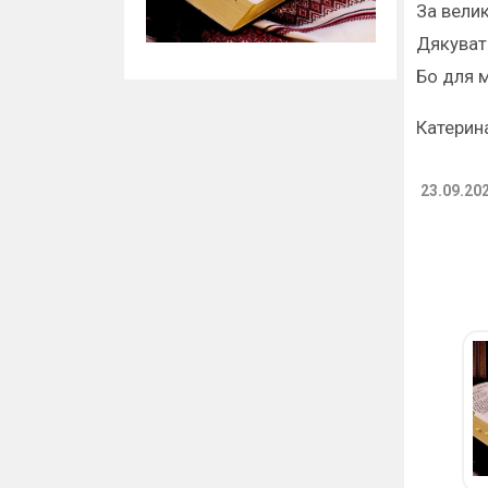
За велик
Дякувать
Бо для м
Катерин
23.09.20