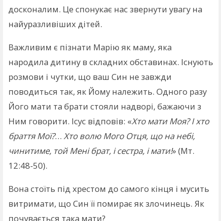
досконалим. Це спонукає нас звернути увагу на
найуразливіших дітей.
Важливим є пізнати Марію як маму, яка
народила дитину в складних обставинах. Існують
розмови і чутки, що ваш Син не завжди
поводиться так, як Йому належить. Одного разу
Його мати та брати стояли надворі, бажаючи з
Ним говорити. Ісус відповів: «
Хто мати Моя? І хто
браття Мої?
…
Хто волю Мого Отця, що на небі,
чинитиме, той Мені брат, і сестра, і мати!
» (Мт.
12:48-50).
Вона стоїть під хрестом до самого кінця і мусить
витримати, що Син її помирає як злочинець. Як
почувається така мати?