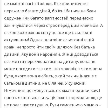
незаміжні вагітні жінки. Яке приниження
пережило багато дітей, бо їхні батьки не були
одружені! Як багато вагітностей передчасно
закінчувалися через страх перед цим клеймом. А
в скількох країнах світу це все ще є сьогодні
актуальним! Однак, для жінок сьогодні в цій
країні непросто йти своїм шляхом без батька
дитини, яку вони народили. Жінці доводиться
все життя переключатися на дитину, вона не
може погодитися з тим, що чоловік, з яким вона
була, якого вона любить, який так чи інакше є
батьком її дитини, не біля неї. У сучасній
Німеччині це іменується, як «мати-одиначка». І
навіть якщо така ситуація вже є нормальною, це
не полегшує ситуацію. Бути самотньою мамою –