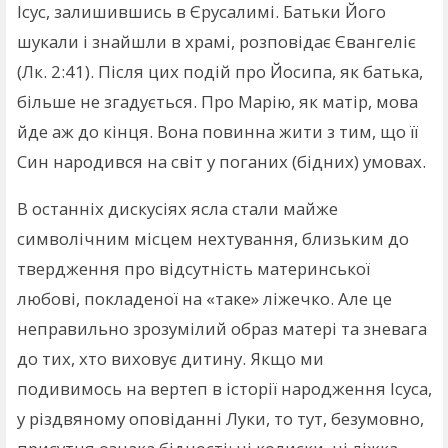
Ісус, залишившись в Єрусалимі. Батьки Його
шукали і знайшли в храмі, розповідає Євангеліє
(Лк. 2:41). Після цих подій про Йосипа, як батька,
більше не згадується. Про Марію, як матір, мова
йде аж до кінця. Вона повинна жити з тим, що її
Син народився на світ у поганих (бідних) умовах.
В останніх дискусіях ясла стали майже
символічним місцем нехтування, близьким до
твердження про відсутність материнської
любові, покладеної на «таке» ліжечко. Але це
неправильно зрозумілий образ матері та зневага
до тих, хто виховує дитину. Якщо ми
подивимось на вертеп в історії народження Ісуса,
у різдвяному оповіданні Луки, то тут, безумовно,