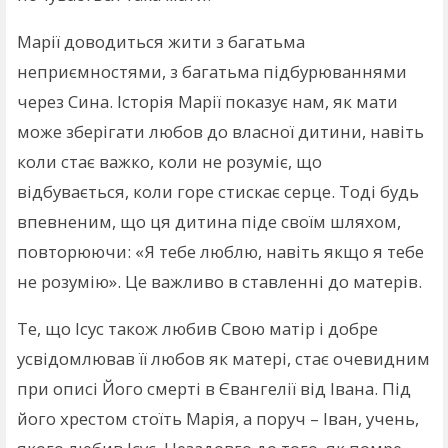
Марії доводиться жити з багатьма
неприємностями, з багатьма підбурюваннями
через Сина. Історія Марії показує нам, як мати
може зберігати любов до власної дитини, навіть
коли стає важко, коли не розуміє, що
відбувається, коли горе стискає серце. Тоді будь
впевненим, що ця дитина піде своїм шляхом,
повторюючи: «Я тебе люблю, навіть якщо я тебе
не розумію». Це важливо в ставленні до матерів.
Те, що Ісус також любив Свою матір і добре
усвідомлював її любов як матері, стає очевидним
при описі Його смерті в Євангелії від Івана. Під
його хрестом стоїть Марія, а поруч – Іван, учень,