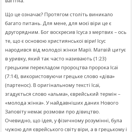
вагітна.
Що це означає? Протягом століть виникало
багато питань. Для мене, для моєї віри це є
другорядним. Бог воскресив Ісуса з мертвих – ось
те, що є основою християнської віри! Ісус
народився від молодої жінки Марії. Матвій цитує
в уривку, який так часто називають (1:23)
грецьким перекладом пророцтва пророка Ісаї
(7:14), використовуючи грецьке слово «діва»
(партенос). В оригінальному тексті Ісаї,
згадується слово «альма», єврейський термін –
«молода жінка». У найдавніших даних Нового
Заповіту немає розмови про дівицтво.
Очевидно, що ідея, у фізичному розумінні, була
чужою для єврейського світу віри, а в грецькому і