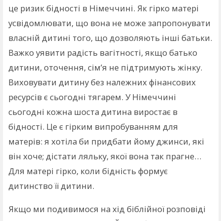
це ризик бідності в Німеччині. Як гірко матері
усвідомлювати, що вона не може запропонувати
власній дитині того, що дозволяють інші батьки.
Важко уявити радість вагітності, якщо батько
дитини, оточення, сім’я не підтримують жінку.
Виховувати дитину без належних фінансових
ресурсів є сьогодні тягарем. У Німеччині
сьогодні кожна шоста дитина виростає в
бідності. Це є гірким випробуванням для
матерів: я хотіла би придбати йому джинси, які
він хоче; дістати ляльку, якої вона так прагне…
Для матері гірко, коли бідність формує
дитинство її дитини.
Якщо ми подивимося на хід біблійної розповіді