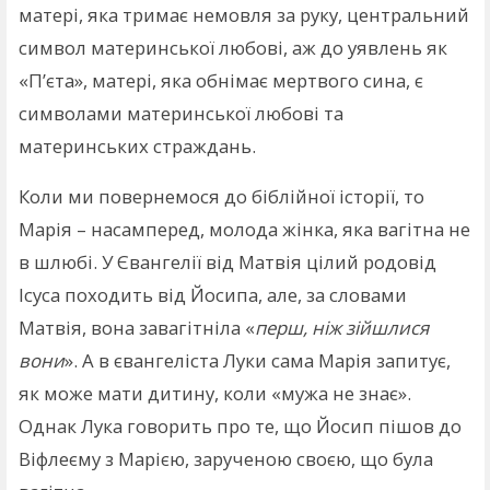
матері, яка тримає немовля за руку, центральний
символ материнської любові, аж до уявлень як
«П’єта», матері, яка обнімає мертвого сина, є
символами материнської любові та
материнських страждань.
Коли ми повернемося до біблійної історії, то
Марія – насамперед, молода жінка, яка вагітна не
в шлюбі. У Євангелії від Матвія цілий родовід
Ісуса походить від Йосипа, але, за словами
Матвія, вона завагітніла «
перш, ніж зійшлися
вони
». А в євангеліста Луки сама Марія запитує,
як може мати дитину, коли «мужа не знає».
Однак Лука говорить про те, що Йосип пішов до
Віфлеєму з Марією, зарученою своєю, що була