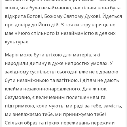
жінка, яка була незайманою, настільки вона була
відкрита Богові, Божому Святому Духові. Йдеться
про довіру до Його дій. З точки зору віри це не
має нічого спільного із незайманістю в деяких
культурах.
Марія може бути втіхою для матерів, які
народили дитину в дуже непростих умовах. У
західному суспільстві сьогодні вже не є драмою
бути незаміжньою та вагітною, і дітям не дають
клейма незаконнонародженого. Для жінок,
безумовно, є величезним полегшенням та
підтримкою, коли чують: ми раді за тебе, замість,
ми зневажаємо тебе, ми принижуємо тебе!
Скільки образ та гірких переживань пережили