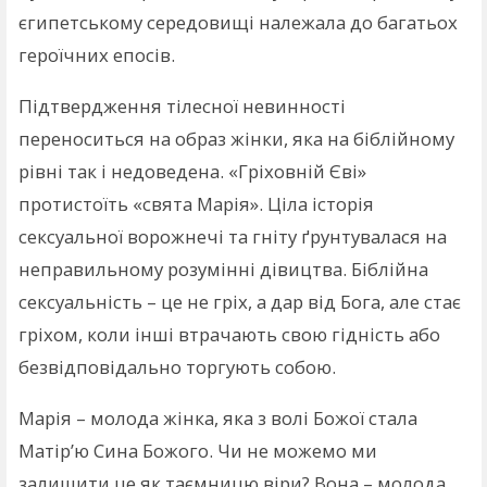
єгипетському середовищі належала до багатьох
героїчних епосів.
Підтвердження тілесної невинності
переноситься на образ жінки, яка на біблійному
рівні так і недоведена. «Гріховній Єві»
протистоїть «свята Марія». Ціла історія
сексуальної ворожнечі та гніту ґрунтувалася на
неправильному розумінні дівицтва. Біблійна
сексуальність – це не гріх, а дар від Бога, але стає
гріхом, коли інші втрачають свою гідність або
безвідповідально торгують собою.
Марія – молода жінка, яка з волі Божої стала
Матір’ю Сина Божого. Чи не можемо ми
залишити це як таємницю віри? Вона – молода