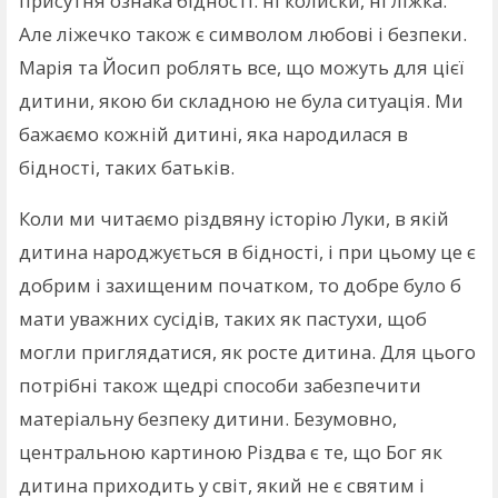
присутня ознака бідності: ні колиски, ні ліжка.
Але ліжечко також є символом любові і безпеки.
Марія та Йосип роблять все, що можуть для цієї
дитини, якою би складною не була ситуація. Ми
бажаємо кожній дитині, яка народилася в
бідності, таких батьків.
Коли ми читаємо різдвяну історію Луки, в якій
дитина народжується в бідності, і при цьому це є
добрим і захищеним початком, то добре було б
мати уважних сусідів, таких як пастухи, щоб
могли приглядатися, як росте дитина. Для цього
потрібні також щедрі способи забезпечити
матеріальну безпеку дитини. Безумовно,
центральною картиною Різдва є те, що Бог як
дитина приходить у світ, який не є святим і