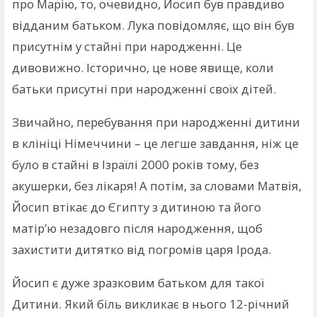
про Марію, то, очевидно, Йосип був правдиво
відданим батьком. Лука повідомляє, що він був
присутнім у стайні при народженні. Це
дивовижно. Історично, це нове явище, коли
батьки присутні при народженні своїх дітей.
Звичайно, перебування при народженні дитини
в клініці Німеччини – це легше завдання, ніж це
було в стайні в Ізраїлі 2000 років тому, без
акушерки, без лікаря! А потім, за словами Матвія,
Йосип втікає до Єгипту з дитиною та його
матір’ю незадовго після народження, щоб
захистити дитятко від погромів царя Ірода.
Йосип є дуже зразковим батьком для такої
Дитини. Який біль викликає в нього 12-річний