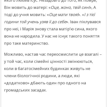
якого любив Ісус. Незадовго до того, як помре,
Він мовить до матері: «
Оце, жоно, твій син!
», А
тоді до учня мовить: «
Оце мати твоя!
». «
І з тієї
години той учень узяв її до себе
». Іван піклувався
про неї, і Марія знову стала матір’ю сина, якого
вона не народила. У нас не існує такого поняття
про таке материнство.
Можливо, настав час переосмислити це взагалі –
у той час, коли сімейні цінності змінюються,
коли в багатосімейних будинках живуть не
члени біологічної родини, а люди, які
«додатково» дбають один про одного на
громадських засадах.