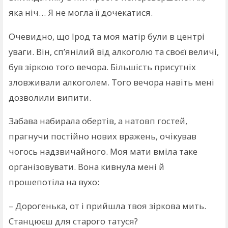
яка ніч… Я не могла її дочекатися.
Очевидно, що Ірод та моя матір були в центрі
уваги. Він, сп’янілий від алкоголю та своєї величі,
був зіркою того вечора. Більшість присутніх
зловживали алкоголем. Того вечора навіть мені
дозволили випити.
Забава набирала обертів, а натовп гостей,
прагнучи постійно нових вражень, очікував
чогось надзвичайного. Моя мати вміла таке
організовувати. Вона кивнула мені й
прошепотіла на вухо:
– Дорогенька, от і прийшла твоя зіркова мить.
Станцюєш для старого татуся?