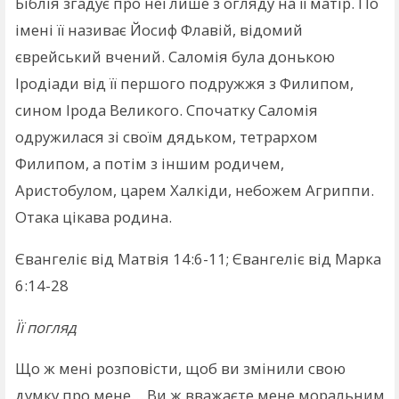
Біблія згадує про неї лише з огляду на її матір. По
імені її називає Йосиф Флавій, відомий
єврейський вчений. Саломія була донькою
Іродіади від її першого подружжя з Филипом,
сином Ірода Великого. Спочатку Саломія
одружилася зі своїм дядьком, тетрархом
Филипом, а потім з іншим родичем,
Аристобулом, царем Халкіди, небожем Агриппи.
Отака цікава родина.
Євангеліє від Матвія 14:6-11; Євангеліє від Марка
6:14-28
Її погляд
Що ж мені розповісти, щоб ви змінили свою
думку про мене… Ви ж вважаєте мене моральним