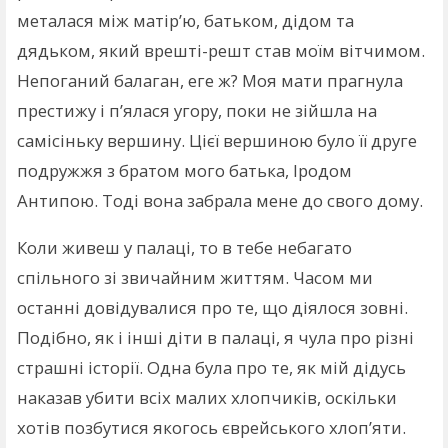
металася між матір’ю, батьком, дідом та
дядьком, який врешті-решт став моїм вітчимом.
Непоганий балаган, еге ж? Моя мати прагнула
престижу і п’ялася угору, поки не зійшла на
самісіньку вершину. Цієї вершиною було її друге
подружжя з братом мого батька, Іродом
Антипою. Тоді вона забрала мене до свого дому.
Коли живеш у палаці, то в тебе небагато
спільного зі звичайним життям. Часом ми
останні довідувалися про те, що діялося зовні.
Подібно, як і інші діти в палаці, я чула про різні
страшні історії. Одна була про те, як мій дідусь
наказав убити всіх малих хлопчиків, оскільки
хотів позбутися якогось єврейського хлоп’яти.