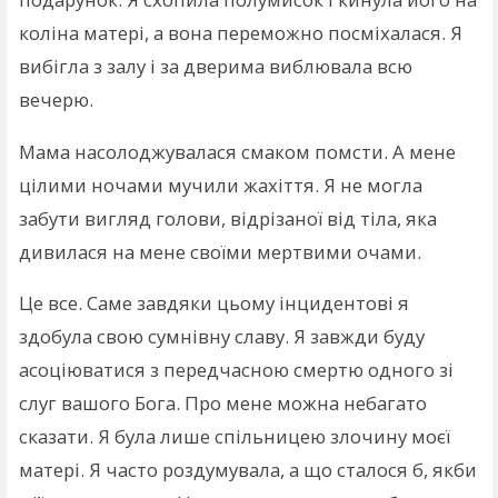
коліна матері, а вона переможно посміхалася. Я
вибігла з залу і за дверима виблювала всю
вечерю.
Мама насолоджувалася смаком помсти. А мене
цілими ночами мучили жахіття. Я не могла
забути вигляд голови, відрізаної від тіла, яка
дивилася на мене своїми мертвими очами.
Це все. Саме завдяки цьому інцидентові я
здобула свою сумнівну славу. Я завжди буду
асоціюватися з передчасною смертю одного зі
слуг вашого Бога. Про мене можна небагато
сказати. Я була лише спільницею злочину моєї
матері. Я часто роздумувала, а що сталося б, якби