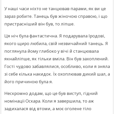
У наші часи ніхто не танцював парами, як ви це
зараз робите. Танець був жіночою справою, і що
пристрасніший він був, то ліпше.
Ця ніч була фантастична. Я подарувала Іродові,
якого щиро любила, свій незвичайний танець. Я
поглянула йому глибоко у вічі й станцювала
якнайліпше, як тільки вміла. Він був захоплений.
Гості чудово забавлялися, особливо, коли я зняла
зі себе кілька накидок. Їх охоплював дикий шал, а
його причиною була я.
Нескромно додам, що це був виступ, гідний
номінації Оскара. Коли я завершила, то аж
задихалася від втоми, а моє оголене тіло