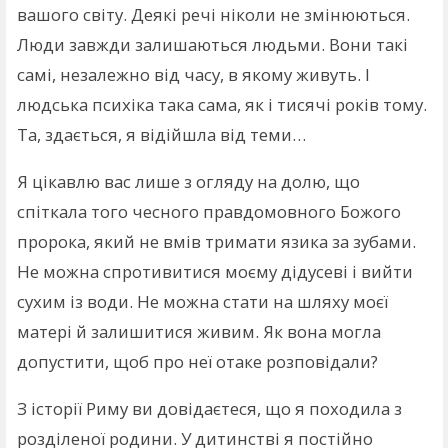
вашого світу. Деякі речі ніколи не змінюються.
Люди завжди залишаються людьми. Вони такі
самі, незалежно від часу, в якому живуть. І
людська психіка така сама, як і тисячі років тому.
Та, здається, я відійшла від теми…
Я цікавлю вас лише з огляду на долю, що
спіткала того чесного правдомовного Божого
пророка, який не вмів тримати язика за зубами.
Не можна спротивитися моєму дідусеві і вийти
сухим із води. Не можна стати на шляху моєї
матері й залишитися живим. Як вона могла
допустити, щоб про неї отаке розповідали?
З історії Риму ви довідаєтеся, що я походила з
розділеної родини. У дитинстві я постійно