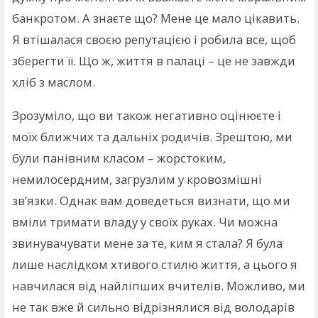
банкротом. А знаєте що? Мене це мало цікавить.
Я втішалася своєю репутацією і робила все, щоб
зберегти її. Що ж, життя в палаці – це не завжди
хліб з маслом.
Зрозуміло, що ви також негативно оцінюєте і
моїх ближчих та дальніх родичів. Зрештою, ми
були панівним класом – жорстоким,
немилосердним, загрузлим у кровозмішні
зв’язки. Однак вам доведеться визнати, що ми
вміли тримати владу у своїх руках. Чи можна
звинувачувати мене за те, ким я стала? Я була
лише наслідком хтивого стилю життя, а цього я
навчилася від найліпших вчителів. Можливо, ми
не так вже й сильно відрізнялися від володарів