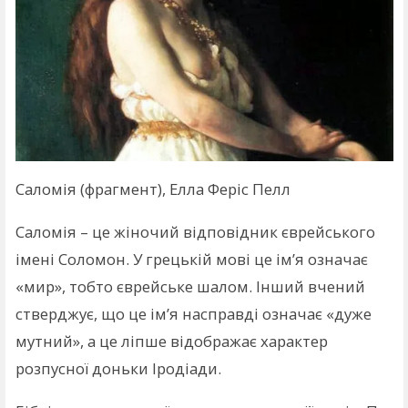
Саломія (фрагмент), Елла Феріс Пелл
Саломія – це жіночий відповідник єврейського
імені Соломон. У грецькій мові це ім’я означає
«мир», тобто єврейське шалом. Інший вчений
стверджує, що це ім’я насправді означає «дуже
мутний», а це ліпше відображає характер
розпусної доньки Іродіади.