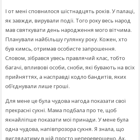
І от мені сповнилося шістнадцять років. У палаці,
як завжди, вирували події. Того року весь народ
мав святкувати день народження мого вітчима.
Планували найбільшу гулянку року. Кожен, хто
був кимсь, отримав особисте запрошення.
Словом, зібрався увесь правлячий клас, тобто
багачі, впливові особи, сноби, які бувають на всіх
прийняттях, а насправді кодло бандитів, яких
об’єднували лише гроші.
Для мене це була чудова нагода показати свої
прекрасні сукні. Мама подбала про те, щоб
якнайліпше показати мої принади. У мене була
одна чудова, напівпрозора сукня. Я знала, що
виглядатиму в ній просто неперевершено. Ах,