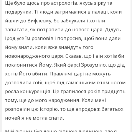
Ще було щось про астрологів, якусь зірку та
подарунки. Ті люди затрималися в палаці, коли
йшли до Вифлеєму, бо заблукали і хотіли
запитати, як потрапити до нового царя. Дідусь
Ірод усе їм розповів і попросив, щоб вони дали
йому знати, коли вже знайдуть того
новонародженого царя. Сказав, що і він хотів би
поклонитися Йому. Який фарс! Зрозуміло, що дід
хотів Його вбити. Правлячі царі не можуть
дозволити собі, щоб під самісіньким їхнім носом
росла конкуренція. Це трапилося років тридцять
тому, ще до мого народження. Коли мені
розповіли цю історію, то ще впродовж багатьох
ночей я не могла спати.
Мій вітчим був дещо ліпшою людиною, але я