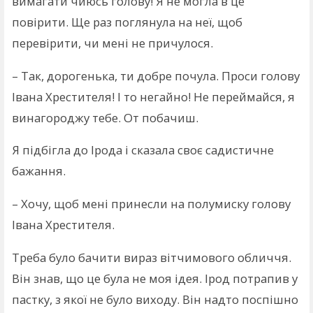
вимагати чиюсь голову! Я не могла в це
повірити. Ще раз поглянула на неї, щоб
перевірити, чи мені не причулося.
– Так, дорогенька, ти добре почула. Проси голову
Івана Хрестителя! І то негайно! Не переймайся, я
винагороджу тебе. От побачиш.
Я підбігла до Ірода і сказала своє садистичне
бажання.
– Хочу, щоб мені принесли на полумиску голову
Івана Хрестителя.
Треба було бачити вираз вітчимового обличчя.
Він знав, що це була не моя ідея. Ірод потрапив у
пастку, з якої не було виходу. Він надто поспішно