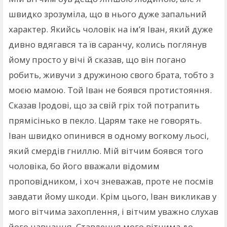
швидко зрозуміла, що в нього дуже запальний
характер. Якийсь чоловік на ім’я Іван, який дуже
дивно вдягався та їв саранчу, колись поглянув
йому просто у вічі й сказав, що він погано
робить, живучи з дружиною свого брата, тобто з
моєю мамою. Той Іван не боявся протистояння.
Сказав Іродові, що за свій гріх той потрапить
прямісінько в пекло. Царям таке не говорять.
Іван швидко опинився в одному вогкому льосі,
який смердів гниллю. Мій вітчим боявся того
чоловіка, бо його вважали відомим
проповідником, і хоч зневажав, проте не посмів
завдати йому шкоди. Крім цього, Іван викликав у
мого вітчима захоплення, і вітчим уважно слухав
його навчання. Ставлення мого вітчима до