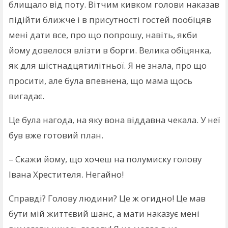
блищало від поту. Вітчим кивком голови наказав
підійти ближче і в присутності гостей пообіцяв
мені дати все, про що попрошу, навіть, якби
йому довелося влізти в борги. Велика обіцянка,
як для шістнадцятилітньої. Я не знала, про що
просити, але була впевнена, що мама щось
вигадає.
Це була нагода, на яку вона віддавна чекала. У неї
був вже готовий план.
– Скажи йому, що хочеш на полумиску голову
Івана Хрестителя. Негайно!
Справді? Голову людини? Це ж огидно! Це мав
бути мій життєвий шанс, а мати наказує мені