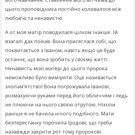
цього проповідника постійно коливалося між
любов’ю та ненавистю.
А от моя матір поводилася цілком інакше. Їй
взагалі дах поїхав. Вона присяглася собі, що
поквитається з Іваном, навіть якщо це буде
останнє, що вона зробить у своєму житті.
Ненависть моєї матері до цього пророка
неможливо було виміряти. Оце називається
злопам’ятство! Вона погрожувала Іванові,
розмахуючи руками перед його обличчям і ледь
не плюючи на нього своєю отрутою. Ніколи
раніше я не бачила нічого подібного. Мати
безперестанку торочила Іродові, що треба
назавжди закрити рот тому пророкові.