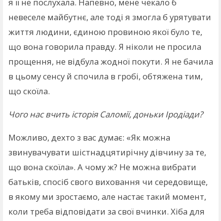
я її не послухала. Напевно, мене чекало б
невеселе майбутнє, але тоді я змогла б урятувати
життя людини, єдиною провиною якої було те,
що вона говорила правду. Я ніколи не просила
прощення, не відбула жодної покути. Я не бачила
в цьому сенсу й спочила в гробі, обтяжена тим,
що скоїла.
Чого нас вчить історія Саломії, доньки Іродіади?
Можливо, дехто з вас думає: «Як можна
звинувачувати шістнадцятирічну дівчину за те,
що вона скоїла». А чому ж? Не можна вибрати
батьків, спосіб свого виховання чи середовище,
в якому ми зростаємо, але настає такий момент,
коли треба відповідати за свої вчинки. Хіба для