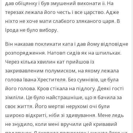
дав обіцянку і був змушений виконати її. На
терезах лежала його честь і все царство. Адже
ніхто не хоче мати слабкого зляканого царя. В
Ірода не було вибору.
Він наказав покликати ката і дав йому відповідне
розпорядження. Натовп сидів як на шпильках.
Через кілька хвилин кат прийшов із
закривавленим полумиском, на якому лежала
голова Івана Хрестителя. Без сумнівів, це була
його голова. Кров стікала на підлогу. Деякі гості
зімліли. Це було найстрашніше, що я бачила за
своє життя. Його мертві нерухомі очі були
широко відкриті, ніби зі здивування. Мене ледь
не знудило, коли мені вручили цей кривавий
подарунок. Я схопила полумисок і кинула його на