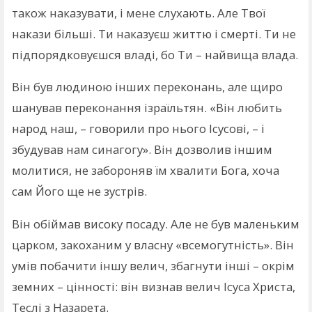
також наказувати, і мене слухають. Але Твої
накази більші. Ти наказуєш життю і смерті. Ти не
підпорядковуєшся владі, бо Ти – найвища влада.
Він був людиною інших переконань, але щиро
шанував переконання ізраїльтян. «Він любить
народ наш, – говорили про нього Ісусові, – і
збудував нам синагогу». Він дозволив іншим
молитися, не забороняв їм хвалити Бога, хоча
сам Його ще не зустрів.
Він обіймав високу посаду. Але не був маленьким
царком, закоханим у власну «всемогутність». Він
умів побачити іншу велич, збагнути інші – окрім
земних – цінності: він визнав велич Ісуса Христа,
Теслі з Назарета.