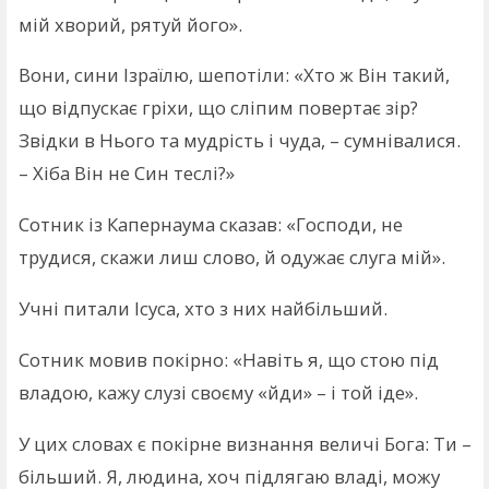
мій хворий, рятуй його».
Вони, сини Ізраїлю, шепотіли: «Хто ж Він такий,
що відпускає гріхи, що сліпим повертає зір?
Звідки в Нього та мудрість і чуда, – сумнівалися.
– Хіба Він не Син теслі?»
Сотник із Капернаума сказав: «Господи, не
трудися, скажи лиш слово, й одужає слуга мій».
Учні питали Ісуса, хто з них найбільший.
Сотник мовив покірно: «Навіть я, що стою під
владою, кажу слузі своєму «йди» – і той іде».
У цих словах є покірне визнання величі Бога: Ти –
більший. Я, людина, хоч підлягаю владі, можу