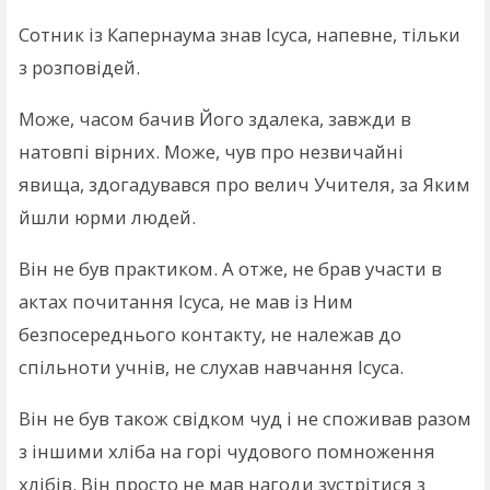
Сотник із Капернаума знав Ісуса, напевне, тільки
з розповідей.
Може, часом бачив Його здалека, завжди в
натовпі вірних. Може, чув про незвичайні
явища, здогадувався про велич Учителя, за Яким
йшли юрми людей.
Він не був практиком. А отже, не брав участи в
актах почитання Ісуса, не мав із Ним
безпосереднього контакту, не належав до
спільноти учнів, не слухав навчання Ісуса.
Він не був також свідком чуд і не споживав разом
з іншими хліба на горі чудового помноження
хлібів. Він просто не мав нагоди зустрітися з