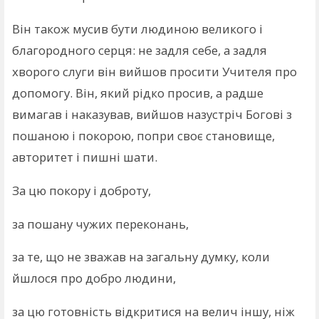
Він також мусив бути людиною великого і
благородного серця: не задля себе, а задля
хворого слуги він вийшов просити Учителя про
допомогу. Він, який рідко просив, а радше
вимагав і наказував, вийшов назустріч Богові з
пошаною і покорою, попри своє становище,
авторитет і пишні шати.
За цю покору і доброту,
за пошану чужих переконань,
за те, що не зважав на загальну думку, коли
йшлося про добро людини,
за цю готовність відкритися на велич іншу, ніж