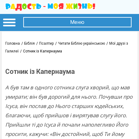
Меню
Головна
Біблія
Псалтир
Читати Біблію українською
Мої друзі з
Галилеї
Сотник із Капернаума
Сотник із Капернаума
А був там в одного сотника слуга хворий, що мав
умирати; він був дорогий для нього. Почувши про
Ісуса, він послав до Нього старших юдейських,
благаючи, щоб прийшов і вирятував слугу його.
Прийшли ті до Ісуса й почали наполегливо Його
просити, кажучи: «Він достойний, щоб Ти йому