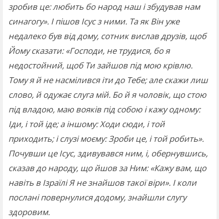
зробив це: любить бо народ наш і збудував нам
синагогу». І пішов Ісус з ними. Та як Він уже
недалеко був від дому, сотник вислав друзів, щоб
Йому сказати: «Господи, не трудися, бо я
недостойний, щоб Ти зайшов під мою крівлю.
Тому я й не насмілився іти до Тебе; але скажи лиш
слово, й одужає слуга мій. Бо й я чоловік, що стою
під владою, маю вояків під собою і кажу одному:
Іди, і той іде; а іншому: Ходи сюди, і той
приходить; і слузі моєму: Зроби це, і той робить».
Почувши це Ісус, здивувався ним, і, обернувшись,
сказав до народу, що йшов за Ним: «Кажу вам, що
навіть в Ізраїлі Я не знайшов такої віри». І коли
послані повернулися додому, знайшли слугу
здоровим.