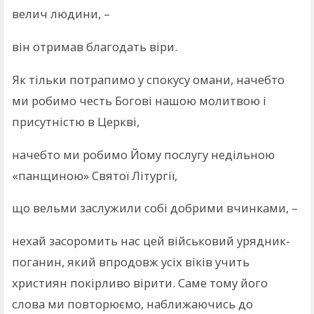
велич людини, –
він отримав благодать віри.
Як тільки потрапимо у спокусу омани, начебто
ми робимо честь Богові нашою молитвою і
присутністю в Церкві,
начебто ми робимо Йому послугу недільною
«панщиною» Святої Літургії,
що вельми заслужили собі добрими вчинками, –
нехай засоромить нас цей військовий урядник-
поганин, який впродовж усіх віків учить
християн покірливо вірити. Саме тому його
слова ми повторюємо, наближаючись до