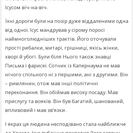
Ісусом віч-на-віч.
Їхні дороги були на позір дуже віддаленими одна
від одної. Ісус мандрував у сірому поросі
наймноголюдніших трактів. Його оточували
прості рибалки, митарі, грішниці, якісь жінки,
хворі й убогі. Були біля Нього також знавці
Письма і фарисеї. Сотник із Капернаума не мав
нічого спільного ні з першими, ані з другими. Він
– римлянин, отож мав інші політичні
переконання. Він обіймав високу посаду. Мав
прислугу та вояків. Він був багатий, шанований,
впливовий і мав зв’язки.
І якраз ця людина несподівано стала найближче
до Христа. Ісус публічно похвалив його гарячу