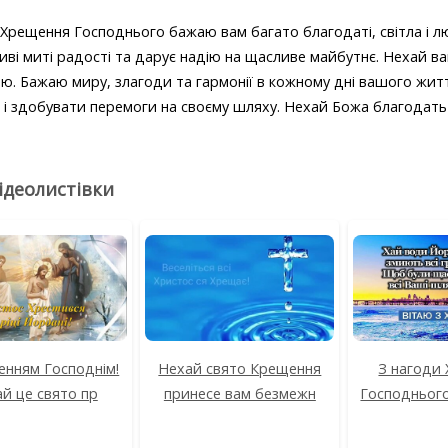
Хрещення Господнього бажаю вам багато благодаті, світла і лю
иві миті радості та дарує надію на щасливе майбутнє. Нехай ва
тю. Бажаю миру, злагоди та гармонії в кожному дні вашого жит
 і здобувати перемоги на своєму шляху. Нехай Божа благодать с
відеолистівки
енням Господнім!
Нехай свято Крещення
З нагоди
й це свято пр
принесе вам безмежн
Господньог