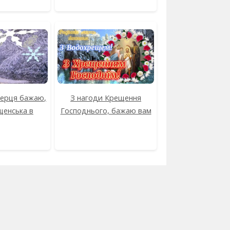
серця бажаю,
З нагоди Крещення
енська в
Господнього, бажаю вам