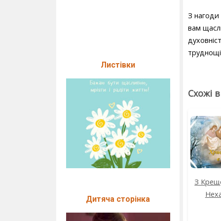
З нагоди 
вам щасл
духовніс
труднощі
Листівки
Схожі 
З Крещ
Неха
Дитяча сторінка