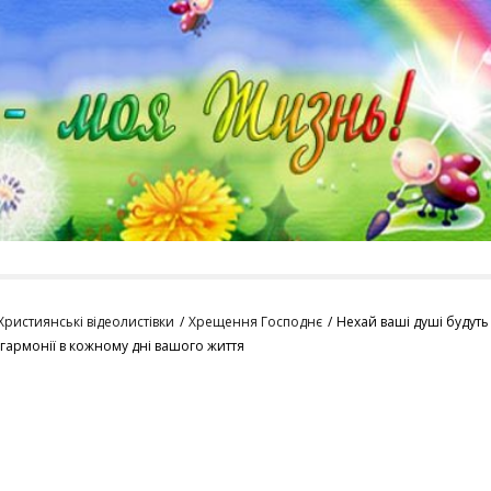
Християнські відеолистівки
Хрещення Господнє
Нехай ваші душі будуть
 гармонії в кожному дні вашого життя