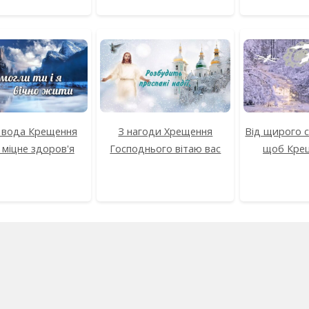
 вода Крещення
З нагоди Хрещення
Від щирого 
 міцне здоров'я
Господнього вітаю вас
щоб Крещ