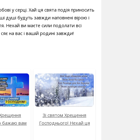
бові у серці. Хай ця свята подія приносить
ші душі будуть завжди наповнені вірою і
тя. Нехай ви маєте сили подолати всі
яє на вас і вашій родині завжди!
 Хрещення
Зі святом Хрещення
о бажаю вам
Господнього! Нехай ця