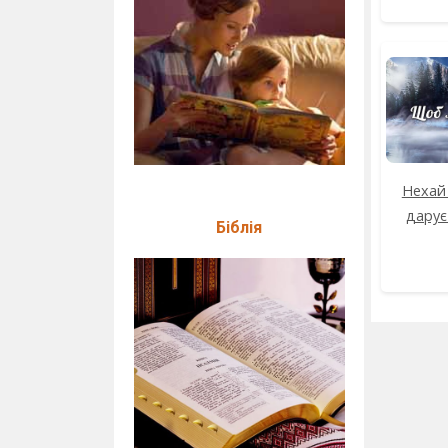
Нехай
дарує
Біблія