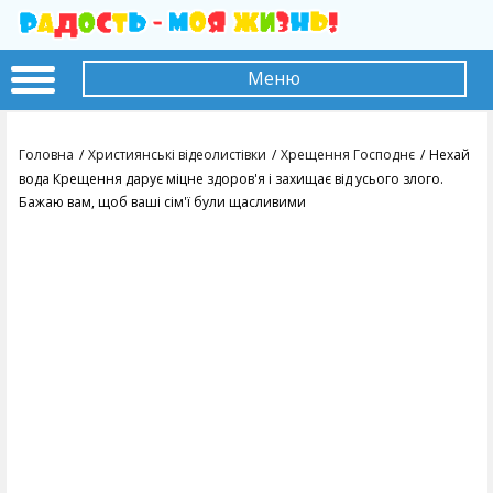
Меню
Головна
Християнські відеолистівки
Хрещення Господнє
Нехай
вода Крещення дарує міцне здоров'я і захищає від усього злого.
Бажаю вам, щоб ваші сім'ї були щасливими