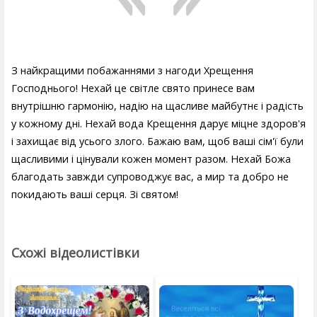
З найкращими побажаннями з нагоди Хрещення
Господнього! Нехай це світле свято принесе вам
внутрішню гармонію, надію на щасливе майбутнє і радість
у кожному дні. Нехай вода Крещення дарує міцне здоров'я
і захищає від усього злого. Бажаю вам, щоб ваші сім'ї були
щасливими і цінували кожен момент разом. Нехай Божа
благодать завжди супроводжує вас, а мир та добро не
покидають ваші серця. Зі святом!
Схожі відеолистівки