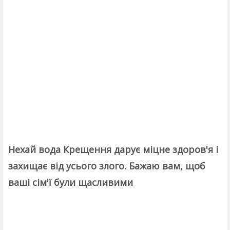
Нехай вода Крещення дарує міцне здоров'я і
захищає від усього злого. Бажаю вам, щоб
ваші сім'ї були щасливими