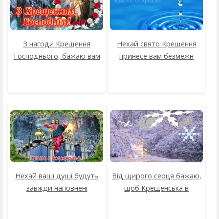
З нагоди Крещення
Нехай свято Крещення
Господнього, бажаю вам
принесе вам безмежн
Нехай ваші душі будуть
Від щирого серця бажаю,
завжди наповнені
щоб Крещенська в