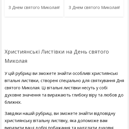
З Днем святого Миколая!
З Днем святого Миколая!
Християнські Листівки на День святого
Миколая
У цій рубриці ви зможете знайти особливі християнські
вітальні листівки, створені спеціально для святкування Дня
святого Миколая. Ці вітальні листівки несуть у собі
духовне значення та виражають глибоку віру та любов до
ближніх.
Завдяки нашій рубриці, ви зможете знайти відповідну
християнську вітальну листівку, яка допоможе вам
виразити ваші добрі побажання та надіслати духовні