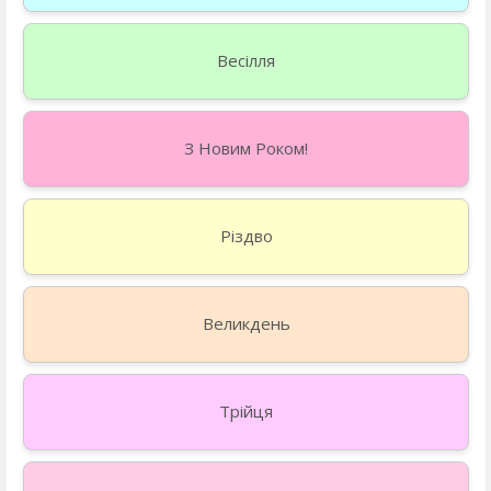
Весілля
З Новим Роком!
Різдво
Великдень
Трійця