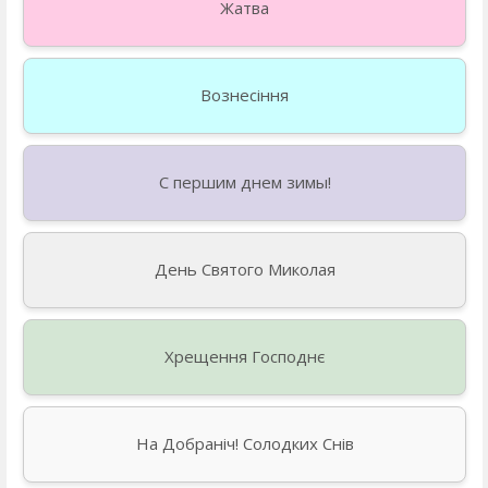
Жатва
Вознесіння
С першим днем зимы!
День Святого Миколая
Хрещення Господнє
На Добраніч! Солодких Снів