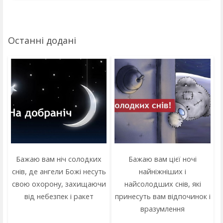
Останні додані
Бажаю вам ніч солодких
Бажаю вам цієї ночі
снів, де ангели Божі несуть
найніжніших і
свою охорону, захищаючи
найсолодших снів, які
від небезпек і ракет
принесуть вам відпочинок і
вразумлення