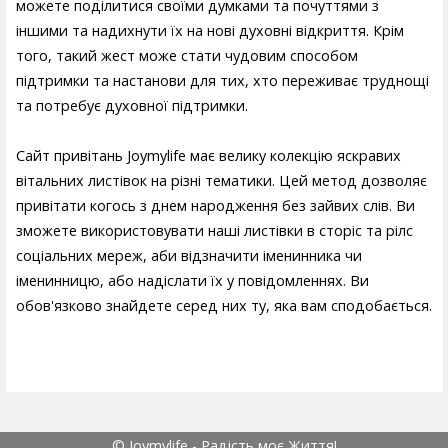
можете поділитися своїми думками та почуттями з
іншими та надихнути їх на нові духовні відкриття. Крім
того, такий жест може стати чудовим способом
підтримки та настанови для тих, хто переживає труднощі
та потребує духовної підтримки.
Сайт привітань Joymylife має велику колекцію яскравих
вітальних листівок на різні тематики. Цей метод дозволяє
привітати когось з днем народження без зайвих слів. Ви
зможете використовувати наші листівки в сторіс та рілс
соціальних мереж, аби відзначити іменинника чи
іменинницю, або надіслати їх у повідомленнях. Ви
обов'язково знайдете серед них ту, яка вам сподобається.
© Joymylife - Радість моє Життя!