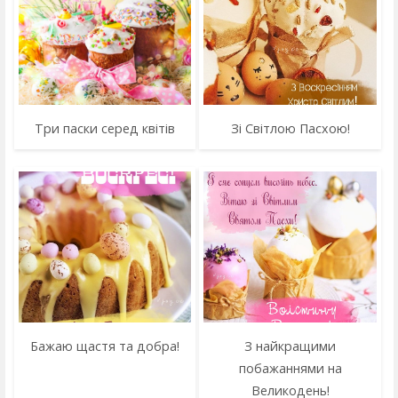
Три паски серед квітів
Зі Світлою Пасхою!
Бажаю щастя та добра!
З найкращими
побажаннями на
Великодень!