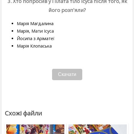
3. Хто попросив у Пілата тіло Ісуса після того, як
його розп'яли?
Марія Магдалина
Марія, Мати Ісуса
Йосипа з Аріматеї
Марія Клопаська
Скачати
Схожі файли