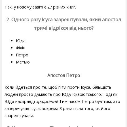
Так, у новому завіті є 27 різних книг.
2. Одного разу Ісуса заарештували, який апостол
тричі відрікся від нього?
Юда
Філіп
Петро
Метью
Апостол Петро
Коли йдеться про те, щоб піти проти Ісуса, більшість
людей просто думають про Юду Іскаріотського. Тоді як
Юда насправді
зраджений
Тим часом Петро був тим, хто
заперечував Ісуса, зокрема 3 рази після того, як його
заарештували.