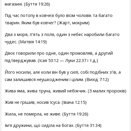
магазині. (Буття 19:26)
Під час потопу в ковчезі було вісім чоловік та багато
тварин. Яким був ковчег? (Жарт, мокрим)
Два з моря, п'ять з поля, один з небес наробили багато
чудес. (Матвія 14:19)
Двоє говорили про одне, один промовляв, а другий
підтверджував. (Ісая 53:12 — Луки 22:37 і т.д.)
Його носили, але коли він був у силі, собі подібних з'їв, а
сам залишився неушкодженим і цілим. (Вихід 7:12)
Жива яма, жива труна, живий небіжчик. (З малих пророків)
Жив не грішив, носив Ісуса. (Івана 12:15)
Жила, не померла, не живе. (Буття 19:26)
Ім'я дружини, що сиділа на богах. (Буття 31:34)