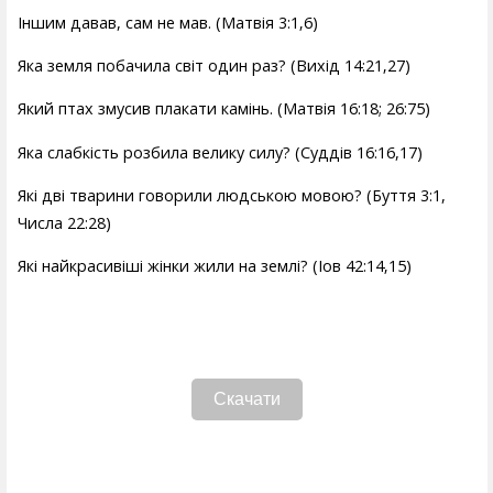
Іншим давав, сам не мав. (Матвія 3:1‚6)
Яка земля побачила світ один раз? (Вихід 14:21‚27)
Який птах змусив плакати камінь. (Матвія 16:18; 26:75)
Яка слабкість розбила велику силу? (Суддів 16:16,17)
Які дві тварини говорили людською мовою? (Буття 3:1,
Числа 22:28)
Які найкрасивіші жінки жили на землі? (Іов 42:14‚15)
Скачати