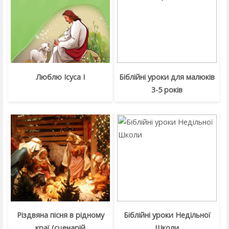
Люблю Ісуса І
Біблійні уроки для малюків
3-5 років
Різдвяна пісня в рідному
Біблійні уроки Недільної
краї (сценарій
Школи