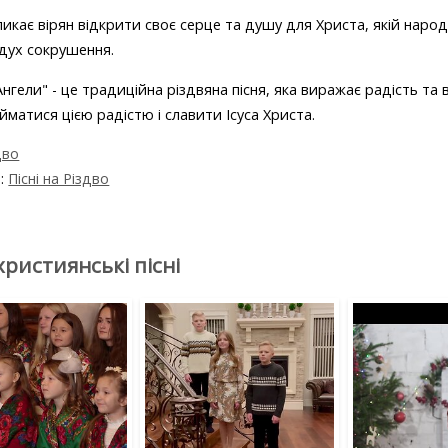
ликає вірян відкрити своє серце та душу для Христа, якій народ
 дух сокрушення.
нгели" - це традиційна різдвяна пісня, яка виражає радість та 
йматися цією радістю і славити Ісуса Христа.
дво
я:
Пісні на Різдво
християнські пісні