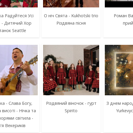
а Радуйтеся Усі
О ніч Свята - Kukhotski trio
Роман Ва
 - Дитячий Хор
Різдвяна пісня
при
танок Seattle
ка - Слава Богу,
Різдвяний віночок - гурт
З днем народ
 висоті - Нічка та
Spirito
Yurkevyc
зорями світила -
м'я Векерикiв