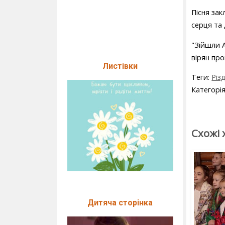
Пісня зак
серця та
"Зійшли А
вірян про
Листівки
Теги:
Різ
Категорі
Схожі 
Дитяча сторінка