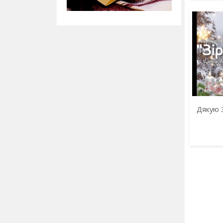
Дякую З