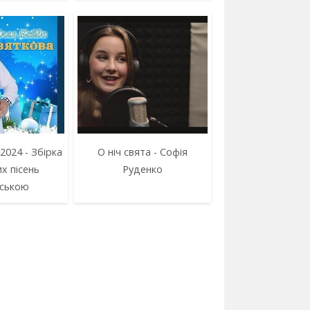
 2024 - Збірка
О ніч свята - Софія
х пісень
Руденко
нською