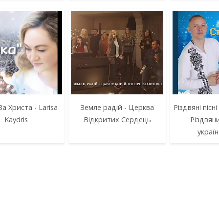
а Христа - Larisa
Земле радій - Церква
Різдвяні пісні
Kaydris
Відкритих Сердець
Різдвяни
украї