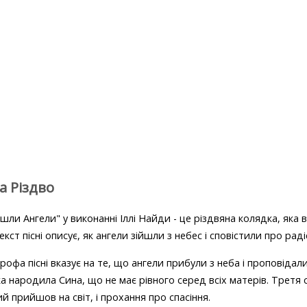
на Різдво
йшли Ангели" у виконанні Іллі Найди - це різдвяна колядка, яка в
екст пісні описує, як ангели зійшли з небес і сповістили про радіс
офа пісні вказує на те, що ангели прибули з неба і проповідал
а народила Сина, що не має рівного серед всіх матерів. Третя 
ий прийшов на світ, і прохання про спасіння.