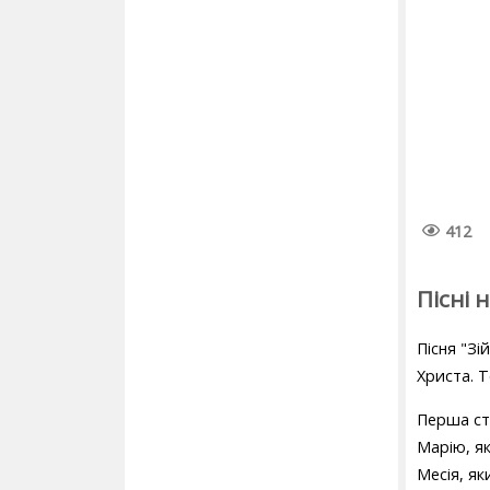
412
Пісні 
Пісня "Зі
Христа. Т
Перша стр
Марію, як
Месія, як