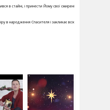
ився в стайні, і принести Йому свої смирені
віру в народження Спасителя і закликає всіх