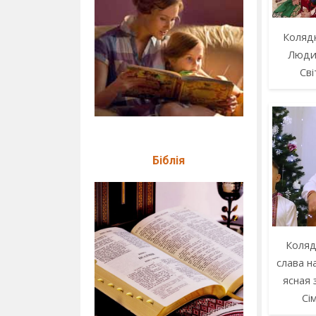
Колядк
Люди
Сві
Біблія
Коляд
слава на
ясная 
Сі