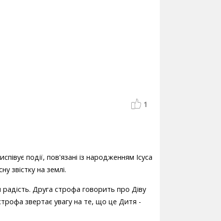
1
испівує події, пов'язані із народженням Ісуса
ну звістку на землі.
и радість. Друга строфа говорить про Діву
строфа звертає увагу на те, що це Дитя -