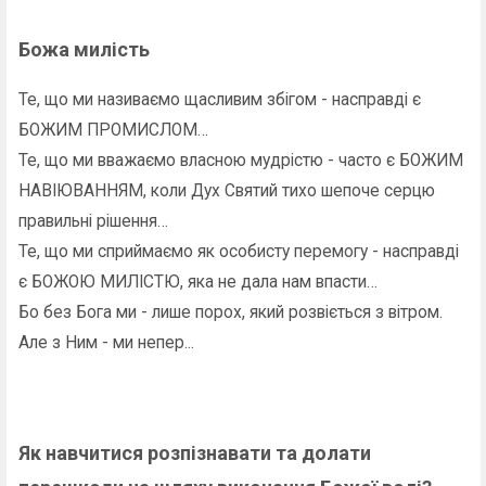
Божа милість
Те, що ми називаємо щасливим збігом - насправді є
БОЖИМ ПРОМИСЛОМ…
Те, що ми вважаємо власною мудрістю - часто є БОЖИМ
НАВІЮВАННЯМ, коли Дух Святий тихо шепоче серцю
правильні рішення…
Те, що ми сприймаємо як особисту перемогу - насправді
є БОЖОЮ МИЛІСТЮ, яка не дала нам впасти…
Бо без Бога ми - лише порох, який розвіється з вітром.
Але з Ним - ми непер...
Як навчитися розпізнавати та долати