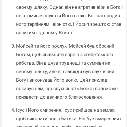
своєму шляху. Однак він не втратив віри в Бога і
не втомився шукати Його волю. Бог нагородив
його терпінням і вірністю, і Йосип зрештою став
великим лідером у Єгипті.
Мойсей та його послух. Мойсей був обраний
Богом, щоб звільнити євреїв з єгипетського
рабства. Він відчув труднощі та сумніви на
своєму шляху, але він завжди був слухняний
Богу і виконував Його волю. Цей приклад
показує нам, що слухняність Божої волі може
призвести до великого благословення.
Ісус і Його смирення. Ісус прийшов на землю,
щоб виконати волю Батька. Він був смиренний і