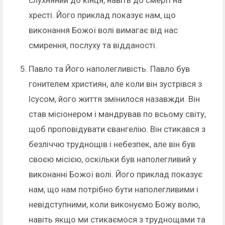
слухняний до кінця, навіть до смерті на
хресті. Його приклад показує нам, що
виконання Божої волі вимагає від нас
смирення, послуху та відданості.
Павло та Його наполегливість. Павло був
гонителем християн, але коли він зустрівся з
Ісусом, його життя змінилося назавжди. Він
став місіонером і мандрував по всьому світу,
щоб проповідувати євангелію. Він стикався з
безліччю труднощів і небезпек, але він був
своєю місією, оскільки був наполегливий у
виконанні Божої волі. Його приклад показує
нам, що нам потрібно бути наполегливими і
невідступними, коли виконуємо Божу волю,
навіть якщо ми стикаємося з труднощами та