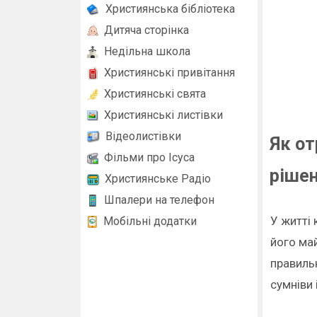
Християнська бібліотека
Дитяча сторінка
Недільна школа
Християнські привітання
Християнські свята
Християнські листівки
Відеолистівки
Як от
Фільми про Ісуса
ріше
Християнське Радіо
Шпалери на телефон
У житті
Мобільні додатки
його май
правильн
сумніви 