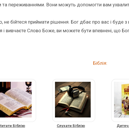
 та переживаннями. Вони можуть допомогти вам ухвалити 
 не бійтеся приймати рішення. Бог дбає про вас і буде з 
 і вивчаєте Слово Боже, ви можете бути впевнені, що Бо
Біблія:
Читати Біблію
Слухати Біблію
Дитяча