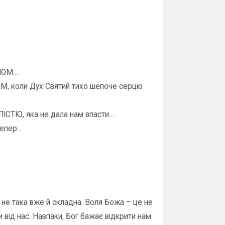
СЛОМ…
, коли Дух Святий тихо шепоче серцю
ІСТЮ, яка не дала нам впасти…
епер...
 не така вже й складна. Воля Божа – це не
 від нас. Навпаки, Бог бажає відкрити нам