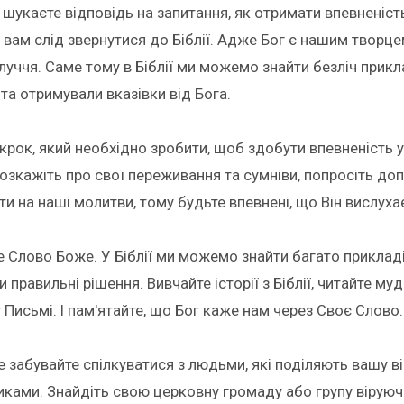
шукаєте відповідь на запитання, як отримати впевненість
 вам слід звернутися до Біблії. Адже Бог є нашим творце
луччя. Саме тому в Біблії ми можемо знайти безліч прикл
та отримували вказівки від Бога.
рок, який необхідно зробити, щоб здобути впевненість у 
озкажіть про свої переживання та сумніви, попросіть доп
ти на наші молитви, тому будьте впевнені, що Він вислухає
е Слово Боже. У Біблії ми можемо знайти багато приклад
 правильні рішення. Вивчайте історії з Біблії, читайте муд
Письмі. І пам'ятайте, що Бог каже нам через Своє Слово.
 забувайте спілкуватися з людьми, які поділяють вашу в
иками. Знайдіть свою церковну громаду або групу віруюч