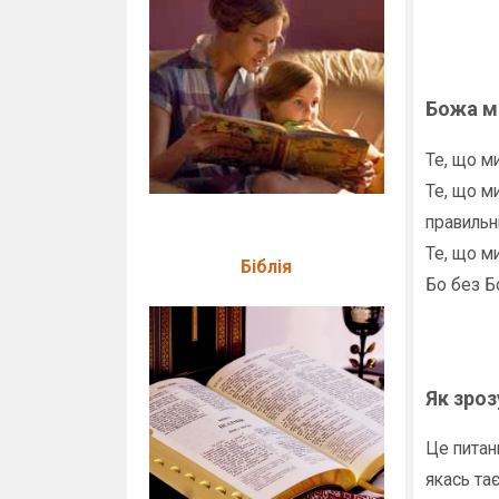
Божа м
Те, що 
Те, що м
правильн
Те, що м
Біблія
Бо без Бо
Як зро
Це питан
якась та