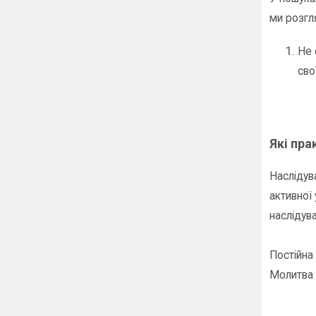
ми розгл
Не 
сво
Які пр
Наслідува
активної
наслідув
Постійна 
Молитва 