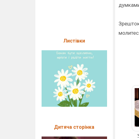
думками
Зрештою,
молитеся
Листівки
Дитяча сторінка