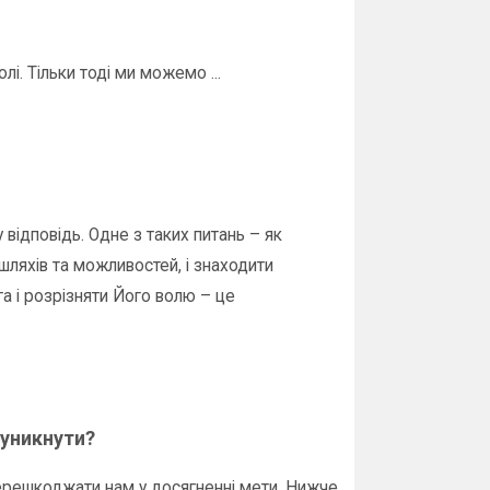
і. Тільки тоді ми можемо ...
 відповідь. Одне з таких питань – як
шляхів та можливостей, і знаходити
а і розрізняти Його волю – це
 уникнути?
ерешкоджати нам у досягненні мети. Нижче