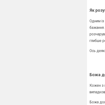
Як розу
Одним із 
бажання.
розчарув
глибше р
Ось деякі
Божа до
Кожен з 
випадков
Божа дол