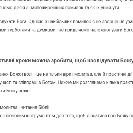
янемо деякі з найпоширеніших помилок та як їх уникнути.
слухати Бога: Однією з найбільших помилок є не звернення ува
їми турботами та думками і не приділяємо належної уваги Богові
актичні кроки можна зробити, щоб наслідувати Бож
ння Божої волі - це не тільки віра і молитва, але й практичні д
 участі та співпраці з Богом. Нижче ми розглянемо кілька прак
ати Божу волю.
молитва і читання Біблії
є ключовим інструментом для того, щоб дізнатися про Божу вол