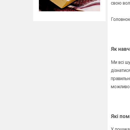
свою волю
Головною 
Як нав
Ми всі шу
дізнатис
правильн
можливо.
Які пом
У пошука