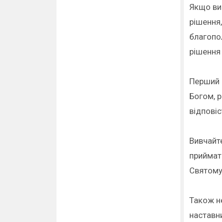
Якщо ви 
рішення,
благопо
рішення 
Перший к
Богом, р
відповіс
Вивчайт
приймати
Святому 
Також не
наставн