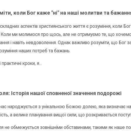
міти, коли Бог каже "ні" на наші молитви та бажання
складних аспектів християнського життя є розуміння, коли Бог 
 Коли ми молимося про щось, але не отримуємо те, що хочемо
ання і навіть невдоволення. Однак важливо розуміти, що Бог з
озуміння наших потреб та бажань.
 практичні кроки, я...
ля: Історія нашої сповненої значення подорожі
нас народжується з унікальною Божою долею, яка визначає наше
ість, а велике планування вищої сили, що розкривається пост
я не обмежується зовнішніми обставинами, такими як наше по