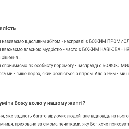
илість
ми називаємо щасливим збігом - насправді є БОЖИМ ПРОМИ
и вважаємо власною мудрістю - часто є БОЖИМ НАВІЮВАННЯМ
і рішення…
и сприймаємо як особисту перемогу - насправді є БОЖОЮ МИЛ
га ми - лише порох, який розвіється з вітром. Але з Ним - ми н
зуміти Божу волю у нашому житті?
ня, яке задають багато віруючих людей, але відповідь на нього
ємниця, прихована за сімома печатками, яку Бог хоче приховати