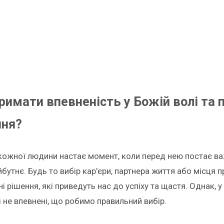
римати впевненість у Божій волі та
ння?
 кожної людини настає момент, коли перед нею постає ва
бутнє. Будь то вибір кар'єри, партнера життя або місця 
і рішення, які приведуть нас до успіху та щастя. Однак, 
і не впевнені, що робимо правильний вибір.