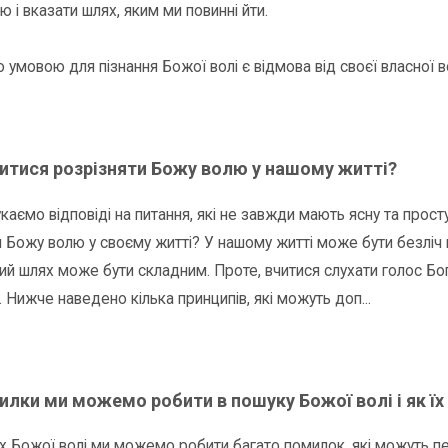
 і вказати шлях, яким ми повинні йти.
умовою для пізнання Божої волі є відмова від своєї власної вол
читися розрізняти Божу волю у нашому житті?
каємо відповіді на питання, які не завжди мають ясну та просту
я Божу волю у своєму житті? У нашому житті може бути безліч 
ий шлях може бути складним. Проте, вчитися слухати голос Бог
 Нижче наведено кілька принципів, які можуть доп...
илки ми можемо робити в пошуку Божої волі і як їх
х Божої волі ми можемо робити багато помилок, які можуть п