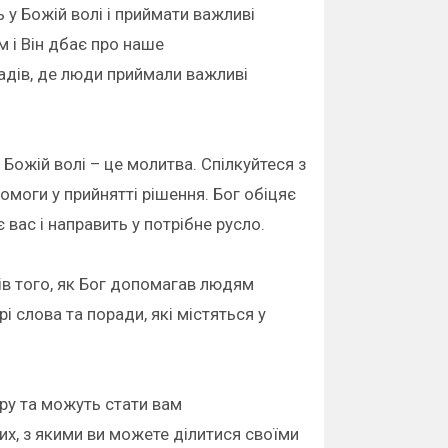
 у Божій волі і приймати важливі
м і Він дбає про наше
адів, де люди приймали важливі
Божій волі – це молитва. Спілкуйтеся з
омоги у прийнятті рішення. Бог обіцяє
 вас і направить у потрібне русло.
ів того, як Бог допомагав людям
рі слова та поради, які містяться у
іру та можуть стати вам
их, з якими ви можете ділитися своїми