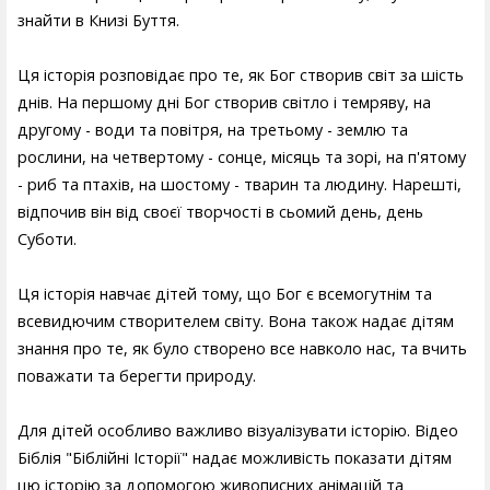
знайти в Книзі Буття.
Ця історія розповідає про те, як Бог створив світ за шість
днів. На першому дні Бог створив світло і темряву, на
другому - води та повітря, на третьому - землю та
рослини, на четвертому - сонце, місяць та зорі, на п'ятому
- риб та птахів, на шостому - тварин та людину. Нарешті,
відпочив він від своєї творчості в сьомий день, день
Суботи.
Ця історія навчає дітей тому, що Бог є всемогутнім та
всевидючим створителем світу. Вона також надає дітям
знання про те, як було створено все навколо нас, та вчить
поважати та берегти природу.
Для дітей особливо важливо візуалізувати історію. Відео
Біблія "Біблійні Історії" надає можливість показати дітям
цю історію за допомогою живописних анімацій та