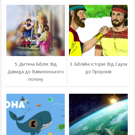
5. Дитяча Біблія: Від
3. Біблійні істориї Від Саула
Давида до Вавилонського
до Пророків
полону