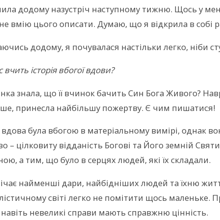
ила додому назустріч наступному тижню. Щось у мені
 не вмію цього описати. Думаю, що я відкрила в собі 
ючись додому, я почувалася настільки легко, ніби сту
с вчить історія вбогої вдови?
інка знала, що її вчинок бачить Син Бога Живого? Навр
ше, принесла найбільшу пожертву. Є чим пишатися!
 вдова була вбогою в матеріальному вимірі, однак во
во – цілковиту відданість Богові та Його земній Святи
ою, а тим, що було в серцях людей, які їх складали.
мічає найменші дари, найбідніших людей та їхню жит
лістичному світі легко не помітити щось маленьке. П
 навіть невеликі справи мають справжню цінність.