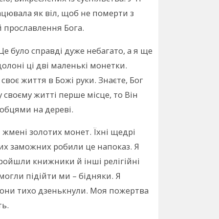
ацювала як віл, щоб не померти з
й прославлення Бога.
е було справді дуже небагато, а я ще
долоні ці дві маленькі монетки.
своє життя в Божі руки. Знаєте, Бог
 своєму житті перше місце, то Він
робцями на дереві.
и жмені золотих монет. Їхні щедрі
тих заможних робили це напоказ. Я
пройшли книжники й інші релігійні
могли підійти ми – бідняки. Я
Вони тихо дзенькнули. Моя пожертва
ть.