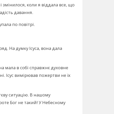
 змінилося, коли я віддала все, що
радість давання.
пала по повітрі.
яд. На думку Ісуса, вона дала
на мала в собі справжнє духовне
ні. Ісус вимірював пожертви не їх
тєву ситуацію. В нашому
роте Бог не такий! У Небесному