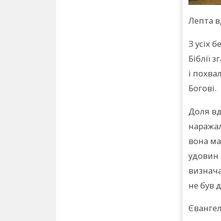
Лепта в
З усіх 
Біблії 
і похва
Богові.
Доля вд
наражал
вона ма
удовин 
визнача
не був 
Євангел