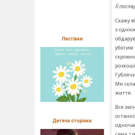
Її погля
Скажу в
з одніє
обдарув
Листівки
убогим 
скромно
розкоші
Гублячи
Ми скла
життя.
Все змі
останні
Дитяча сторінка
одночас
сама. І 