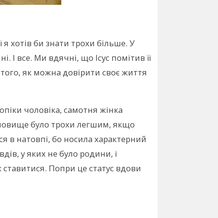
ї я хотів би знати трохи більше. У
. І все. Ми вдячні, що Ісус помітив її
м того, як можна довірити своє життя
опіки чоловіка, самотня жінка
ановище було трохи легшим, якщо
ся в натовпі, бо носила характерний
дів, у яких не було родини, і
 ставитися. Попри це статус вдови