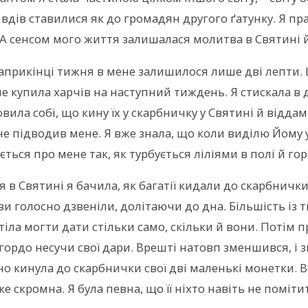
 вдів ставилися як до громадян другого ґатунку. Я пр
 А сенсом мого життя залишалася молитва в Святині 
априкінці тижня в мене залишилося лише дві лепти. Ц
не купила харчів на наступний тиждень. Я стискала в 
вила собі, що кину їх у скарбничку у Святині й віддам 
не підводив мене. Я вже знала, що коли виділю Йому у
ється про мене так, як турбується ліліями в полі й го
я в Святині я бачила, як багатії кидали до скарбничк
и голосно дзвеніли, долітаючи до дна. Більшість із 
тіла могти дати стільки само, скільки й вони. Потім 
 гордо несучи свої дари. Врешті натовп зменшився, і з
о кинула до скарбнички свої дві маленькі монетки. 
же скромна. Я була певна, що її ніхто навіть не поміти