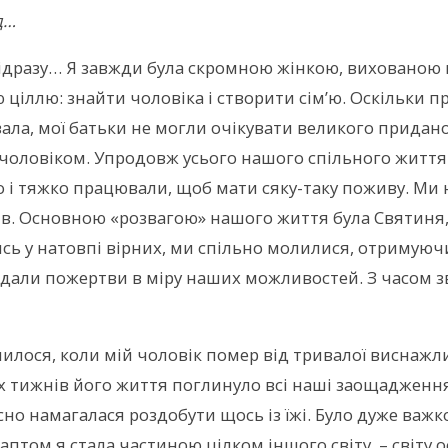
д…
ідразу… Я завжди була скромною жінкою, вихованою
ю ціллю: знайти чоловіка і створити сім’ю. Оскільки
ала, мої батьки не могли очікувати великого придано
чоловіком. Упродовж усього нашого спільного життя
 і тяжко працювали, щоб мати сяку-таку поживу. Ми 
в. Основною «розвагою» нашого життя була Святиня,
сь у натовпі вірних, ми спільно молилися, отримуючи
дали пожертви в міру наших можливостей. З часом зв
нилося, коли мій чоловік помер від тривалої виснаж
х тижнів його життя поглинуло всі наші заощадження
но намагалася роздобути щось із їжі. Було дуже важко
раптом я стала частиною цілком іншого світу, – світу ос