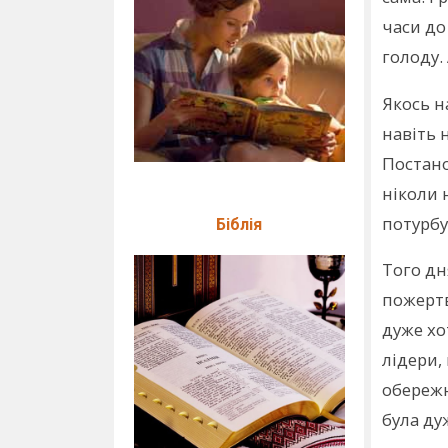
часи до
голоду.
Якось н
навіть 
Постано
ніколи 
потурбу
Біблія
Того дн
пожертв
дуже хо
лідери,
обережн
була ду