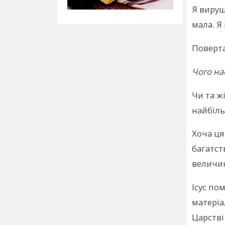
Я вируш
мала. Я
Поверта
Чого на
Чи та ж
найбіль
Хоча ця
багатст
величин
Ісус по
матеріа
Царстві