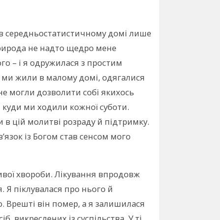
 в середньостатистичному домі лише
 природа не надто щедро мене
го – і я одружилася з простим
 ми жили в малому домі, одягалися
не могли дозволити собі якихось
 куди ми ходили кожної суботи.
 в цій молитві розраду й підтримку.
’язок із Богом став сенсом мого
ливої хвороби. Лікування впродовж
. Я піклувалася про нього й
. Врешті він помер, а я залишилася
іб, викреслених із суспільства. У ті