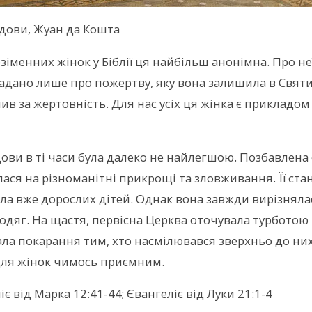
дови, Жуан да Кошта
безіменних жінок у Біблії ця найбільш анонімна. Про не
згадано лише про пожертву, яку вона залишила в Святині
лив за жертовність. Для нас усіх ця жінка є прикладо
ови в ті часи була далеко не найлегшою. Позбавлена 
ася на різноманітні прикрощі та зловживання. Її ст
ла вже дорослих дітей. Однак вона завжди вирізняла
одяг. На щастя, первісна Церква оточувала турботою в
ла покарання тим, хто насмілювався зверхньо до них
для жінок чимось приємним.
іє від Марка 12:41-44; Євангеліє від Луки 21:1-4