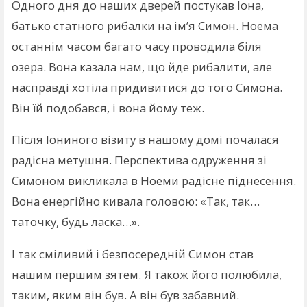
Одного дня до наших дверей постукав Іона,
батько статного рибалки на ім’я Симон. Ноема
останнім часом багато часу проводила біля
озера. Вона казала нам, що йде рибалити, але
насправді хотіла придивитися до того Симона.
Він їй подобався, і вона йому теж.
Після Іониного візиту в нашому домі почалася
радісна метушня. Перспектива одруження зі
Симоном викликала в Ноеми радісне піднесення.
Вона енергійно кивала головою: «Так, так…
таточку, будь ласка…».
І так сміливий і безпосередній Симон став
нашим першим зятем. Я також його полюбила,
таким, яким він був. А він був забавний.