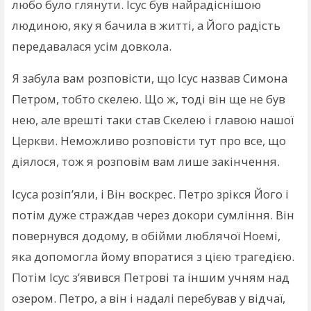
любо було глянути. Ісус був найрадіснішою
людиною, яку я бачила в житті, а Його радість
передавалася усім довкола.
Я забула вам розповісти, що Ісус назвав Симона
Петром, тобто скелею. Що ж, тоді він ще не був
нею, але врешті таки став Скелею і главою нашої
Церкви. Неможливо розповісти тут про все, що
діялося, тож я розповім вам лише закінчення.
Ісуса розіп’яли, і Він воскрес. Петро зрікся Його і
потім дуже страждав через докори сумління. Він
повернувся додому, в обійми люблячої Ноемі,
яка допомогла йому впоратися з цією трагедією.
Потім Ісус з’явився Петрові та іншим учням над
озером. Петро, а він і надалі перебував у відчаї,