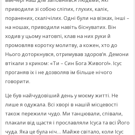
приводили зі собою сліпих, глухих, калік,
поранених, скалічілих. Одні були на візках, інші –
на ношах, приводили навіть біснуватих. Він
ходив у цьому натовпі, клав на них руки й
промовляв коротку молитву, а кожен, хто до
Нього доторкнувся, отримував здоров’я. Демони
втікали з криком: «Ти – Син Бога Живого!». Ісус
проганяв їх і не дозволяв їм більше нічого
говорити.
Це був найчудовіший день у моєму житті. Не
лише я одужала. Всі хворі в нашій місцевості
також пережили чудо. Ми танцювали, співали,
плакали від щастя і прославляли Ісуса та всі Його
чуда. Яка це була ніч… Майже світало, коли Ісус