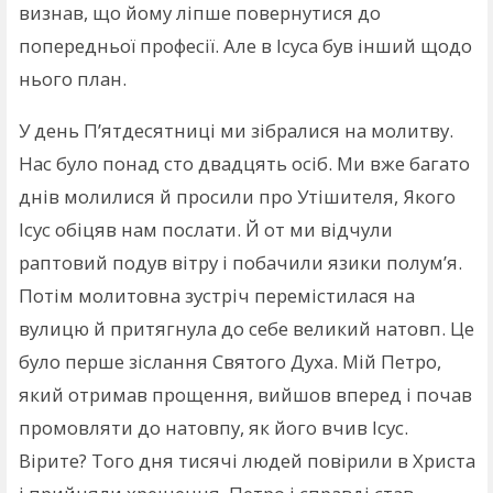
визнав, що йому ліпше повернутися до
попередньої професії. Але в Ісуса був інший щодо
нього план.
У день П’ятдесятниці ми зібралися на молитву.
Нас було понад сто двадцять осіб. Ми вже багато
днів молилися й просили про Утішителя, Якого
Ісус обіцяв нам послати. Й от ми відчули
раптовий подув вітру і побачили язики полум’я.
Потім молитовна зустріч перемістилася на
вулицю й притягнула до себе великий натовп. Це
було перше зіслання Святого Духа. Мій Петро,
який отримав прощення, вийшов вперед і почав
промовляти до натовпу, як його вчив Ісус.
Вірите? Того дня тисячі людей повірили в Христа