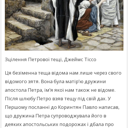
Зцілення Петрової тещі, Джеймс Тіссо
Ця безіменна теща відома нам лише через свого
відомого зятя. Вона була матір’ю дружини
апостола Петра, ім’я якої нам також не відоме.
Після шлюбу Петро взяв тещу під свій дах. У
Першому посланні до Коринтян Павло написав,
що дружина Петра супроводжувала його в
деяких апостольських подорожах і дбала про