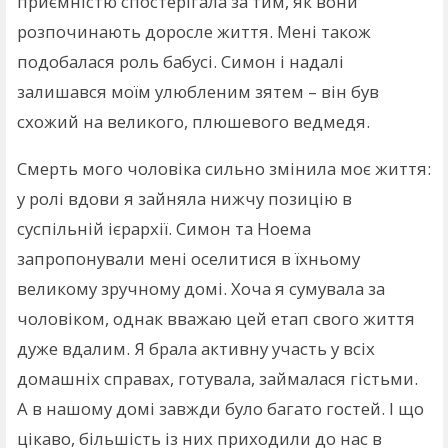
приємністю спостерігала за тим, як вони
розпочинають доросле життя. Мені також
подобалася роль бабусі. Симон і надалі
залишався моїм улюбленим зятем – він був
схожий на великого, плюшевого ведмедя.
Смерть мого чоловіка сильно змінила моє життя:
у ролі вдови я зайняла нижчу позицію в
суспільній ієрархії. Симон та Ноема
запропонували мені оселитися в їхньому
великому зручному домі. Хоча я сумувала за
чоловіком, однак вважаю цей етап свого життя
дуже вдалим. Я брала активну участь у всіх
домашніх справах, готувала, займалася гістьми.
А в нашому домі завжди було багато гостей. І що
цікаво, більшість із них приходили до нас в