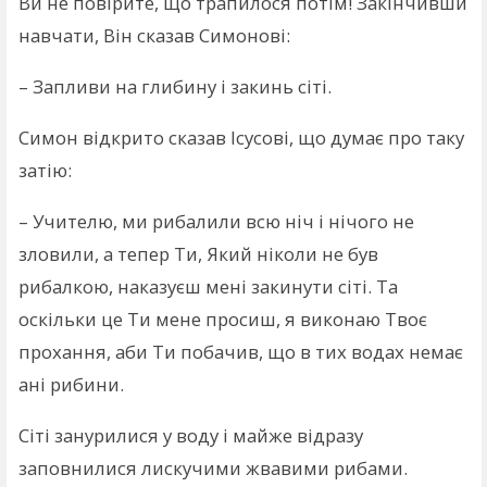
Ви не повірите, що трапилося потім! Закінчивши
навчати, Він сказав Симонові:
– Запливи на глибину і закинь сіті.
Симон відкрито сказав Ісусові, що думає про таку
затію:
– Учителю, ми рибалили всю ніч і нічого не
зловили, а тепер Ти, Який ніколи не був
рибалкою, наказуєш мені закинути сіті. Та
оскільки це Ти мене просиш, я виконаю Твоє
прохання, аби Ти побачив, що в тих водах немає
ані рибини.
Сіті занурилися у воду і майже відразу
заповнилися лискучими жвавими рибами.