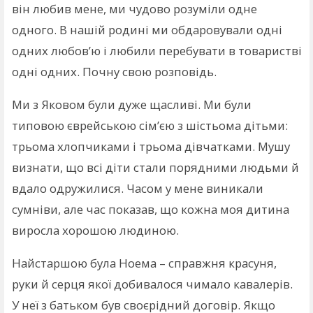
він любив мене, ми чудово розуміли одне
одного. В нашій родині ми обдаровували одні
одних любов’ю і любили перебувати в товаристві
одні одних. Почну свою розповідь.
Ми з Яковом були дуже щасливі. Ми були
типовою єврейською сім’єю з шістьома дітьми:
трьома хлопчиками і трьома дівчатками. Мушу
визнати, що всі діти стали порядними людьми й
вдало одружилися. Часом у мене виникали
сумніви, але час показав, що кожна моя дитина
виросла хорошою людиною.
Найстаршою була Ноема – справжня красуня,
руки й серця якої добивалося чимало кавалерів.
У неї з батьком був своєрідний договір. Якщо