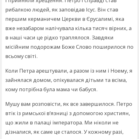
і прийняли хрещення. Петро і справді став
рибалкою людей, як заповідав Ісус. Він став
першим керманичем Церкви в Єрусалимі, яка
вже незабаром налічувала кілька тисяч вірних, а
в наші часи це рідко траплялося. Завдяки
місійним подорожам Боже Слово поширилося по
всьому світі.
Коли Петра арештували, а разом із ним і Ноему, я
зайнялася домом, опікувалася дітьми та всіма,
кому потрібна була мама чи бабуся.
Мушу вам розповісти, як все завершилося. Петро
втік із римської в’язниці з допомогою християн,
що жили в палаці імператора. Ми ніколи не
дізналися, як саме це сталося. У кожному разі,