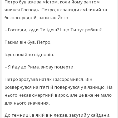
Петро був вже за містом, коли йому раптом
явився Господь. Петро, як завжди сміливий та
безпосередній, запитав Його:
– Господи, куди Ти ідеш? І що Ти тут робиш?
Таким він був, Петро.
Ісус спокійно відповів:
– Я йду до Рима, знову померти.
Петро зрозумів натяк і засоромився. Він
розвернувся на п’яті й повернувся у в’язницю. На
нього чекав смертний вирок, але це вже не мало
для нього значення.
До темниці, в якій він лежав, закутий у кайдани,