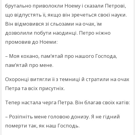
брутально приволокли Ноему і сказали Петрові,
що відпустять її, якщо він зречеться своєї науки.
Він відмовився зі сльозами на очах, їм
дозволили побути наодинці. Петро ніжно
промовив до Ноеми:
– Моя кохано, пам’ятай про нашого Господа,
пам’ятай про мене.
Охоронці витягли її з темниці й стратили на очах
Петра та всіх присутніх.
Тепер настала черга Петра. Він благав своїх катів:
– Розіпніть мене головою донизу. Я не гідний
померти так, як наш Господь.