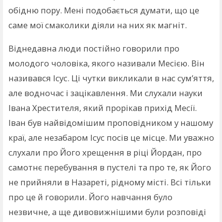
обідню пору. Мені подобається думати, що це
саме мої смаколики діяли на них як магніт.
Віднедавна люди постійно говорили про
молодого чоловіка, якого називали Месією. Він
називався Ісус. Ці чутки викликали в нас сум’яття,
але водночас і зацікавлення. Ми слухали науки
Івана Хрестителя, який прорікав прихід Месії.
Іван був найвідомішим проповідником у нашому
краї, але незабаром Ісус посів це місце. Ми уважно
слухали про Його хрещення в ріці Йордан, про
самотнє перебування в пустелі та про те, як Його
не прийняли в Назареті, рідному місті. Всі тільки
про це й говорили. Його навчання було
незвичне, а ще дивовижнішими були розповіді