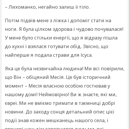
– Лихоманко, негайно залиш її тіло.
Потім підвів мене з ліжка і допоміг стати на
ноги. Я була цілком здорова і чудово почувалася!
У мене було стільки енергії, що я відразу пішла
до кухні і взялася готувати обід. Звісно, що
найперше я подала страви для Ісуса.
Яка це була незвичайна людина! Ми всі повірили,
що Він – обіцяний Месія. Це був історичний
момент – Месія власною особою гостював у
нашому домі! Неймовірно! Ви ж знаєте, які ми,
євреї. Ми не вміємо тримати в таємниці добрі
новини. До заходу сонця детальний опис цієї
події знав кожен мешканець нашого села, і
ввечері наш дім заповнився людьми, які