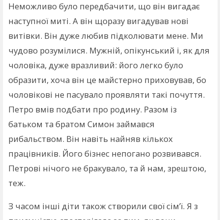
Неможливо було передбачити, що він вигадає
наступної миті. А він щоразу вигадував нові
витівки. Він дуже любив підколювати мене. Ми
чудово розумілися. Мужній, опікунський і, як для
чоловіка, дуже вразливий: його легко було
образити, хоча він це майстерно приховував, бо
чоловікові не пасувало проявляти такі почуття.
Петро вмів подбати про родину. Разом із
батьком та братом Симон займався
рибальством. Він навіть найняв кількох
працівників. Його бізнес непогано розвивався.
Петрові нічого не бракувало, та й нам, зрештою,
теж.
З часом інші діти також створили свої сім’ї. Я з