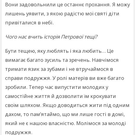
Вони задовольнили це останнє прохання. Я можу
лишень уявити, з якою радістю мої святі діти
привіталися в небі.
Чого нас вчить історія Петрової тещі?
Бути тещею, яку люблять і яка любить… Це
вимагає багато зусиль та зречень. Навчімося
тримати язик за зубами і не втручаймося в
справи подружжя. У ролі матерів ви вже багато
зробили. Тепер час випустити молодих у
самостійне життя й дозволити їм крокувати
своїм шляхом. Якщо доводиться жити під одним
дахом, то пам’ятаймо, що ми лише гості в домі,
який не є нашою власністю. Молімося за молоді
подружжя.