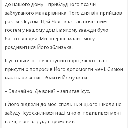
до нашого дому – приблудного пса чи
заблуканого мандрівника. Того дня він прийшов
разом з Ісусом. Цей Чоловік став почесним
гостем у нашому домі, в якому завжди було
багато людей. Ми вперше мали змогу
роздивитися Його зблизька.
Ісус тільки-но переступив поріг, як хтось із
присутніх попросив Його допомогти мені. Симон
навіть не встиг обмити Йому ноги.
– Звичайно. Де вона? – запитав Ісус.
І Його відвели до моєї спальні. Я цього ніколи не
забуду. Ісус схилився наді мною, подивився мені
в очі, взяв за руку і промовив: