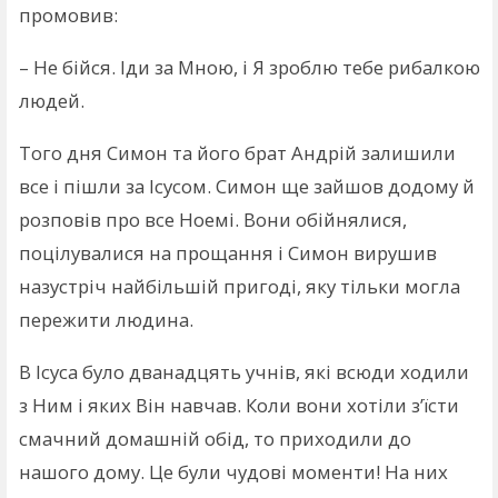
промовив:
– Не бійся. Іди за Мною, і Я зроблю тебе рибалкою
людей.
Того дня Симон та його брат Андрій залишили
все і пішли за Ісусом. Симон ще зайшов додому й
розповів про все Ноемі. Вони обійнялися,
поцілувалися на прощання і Симон вирушив
назустріч найбільшій пригоді, яку тільки могла
пережити людина.
В Ісуса було дванадцять учнів, які всюди ходили
з Ним і яких Він навчав. Коли вони хотіли з’їсти
смачний домашній обід, то приходили до
нашого дому. Це були чудові моменти! На них