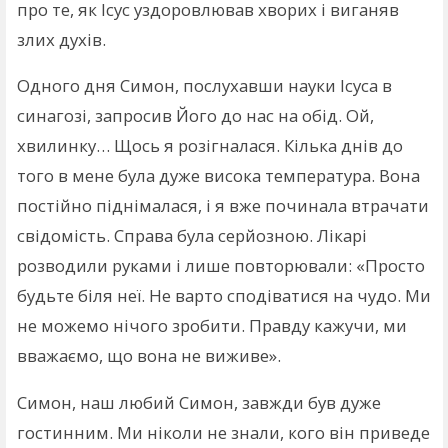
про те, як Ісус уздоровлював хворих і виганяв
злих духів.
Одного дня Симон, послухавши науки Ісуса в
синагозі, запросив Його до нас на обід. Ой,
хвилинку… Щось я розігналася. Кілька днів до
того в мене була дуже висока температура. Вона
постійно піднімалася, і я вже починала втрачати
свідомість. Справа була серйозною. Лікарі
розводили руками і лише повторювали: «Просто
будьте біля неї. Не варто сподіватися на чудо. Ми
не можемо нічого зробити. Правду кажучи, ми
вважаємо, що вона не виживе».
Симон, наш любий Симон, завжди був дуже
гостинним. Ми ніколи не знали, кого він приведе