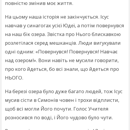
повністю змінив моє життя.
На цьому наша історія не закінчується. Ісус
навчав у синагогах усієї Юдеї, а потім повернувся
на наш бік озера. Звістка про Нього блискавкою
розлетілася серед мешканців. Люди вигукували
одні одним: «Повернувся! Повернувся! Навчає
над озером!». Вони навіть не мусили говорити,
про кого йдеться, бо всі знали, що йдеться про
НЬОГО.
На березі озера було дуже багато людей, тож Ісус
мусив сісти в Симонів човен і трохи відплисти,
щоб всі могли Його почути. Голос Учителя
розносився по воді, і Його чудово було чути.