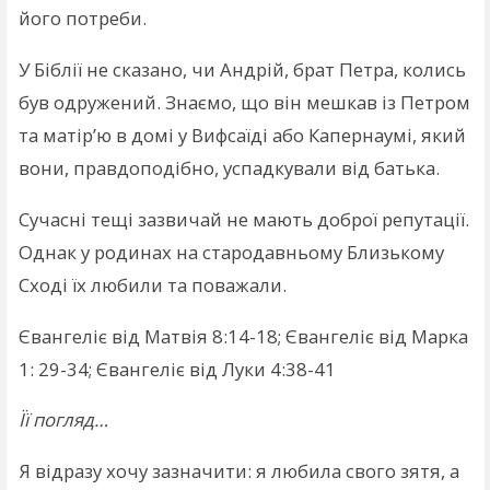
його потреби.
У Біблії не сказано, чи Андрій, брат Петра, колись
був одружений. Знаємо, що він мешкав із Петром
та матір’ю в домі у Вифсаїді або Капернаумі, який
вони, правдоподібно, успадкували від батька.
Сучасні тещі зазвичай не мають доброї репутації.
Однак у родинах на стародавньому Близькому
Сході їх любили та поважали.
Євангеліє від Матвія 8:14-18; Євангеліє від Марка
1: 29-34; Євангеліє від Луки 4:38-41
Її погляд…
Я відразу хочу зазначити: я любила свого зятя, а