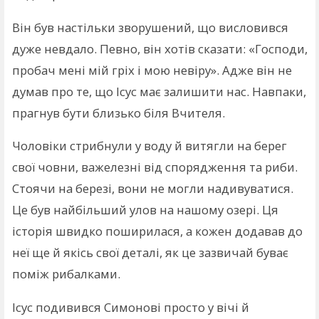
Він був настільки зворушений, що висловився
дуже невдало. Певно, він хотів сказати: «Господи,
пробач мені мій гріх і мою невіру». Адже він не
думав про те, що Ісус має залишити нас. Навпаки,
прагнув бути близько біля Вчителя.
Чоловіки стрибнули у воду й витягли на берег
свої човни, важелезні від спорядження та риби.
Стоячи на березі, вони не могли надивуватися.
Це був найбільший улов на нашому озері. Ця
історія швидко поширилася, а кожен додавав до
неї ще й якісь свої деталі, як це зазвичай буває
поміж рибалками.
Ісус подивився Симонові просто у вічі й