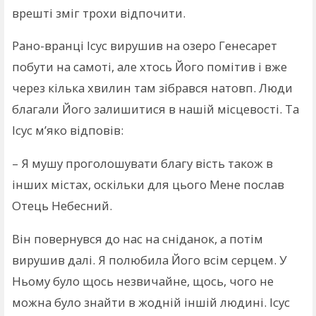
врешті зміг трохи відпочити.
Рано-вранці Ісус вирушив на озеро Генесарет
побути на самоті, але хтось Його помітив і вже
через кілька хвилин там зібрався натовп. Люди
благали Його залишитися в нашій місцевості. Та
Ісус м’яко відповів:
– Я мушу проголошувати благу вість також в
інших містах, оскільки для цього Мене послав
Отець Небесний.
Він повернувся до нас на сніданок, а потім
вирушив далі. Я полюбила Його всім серцем. У
Ньому було щось незвичайне, щось, чого не
можна було знайти в жодній іншій людині. Ісус