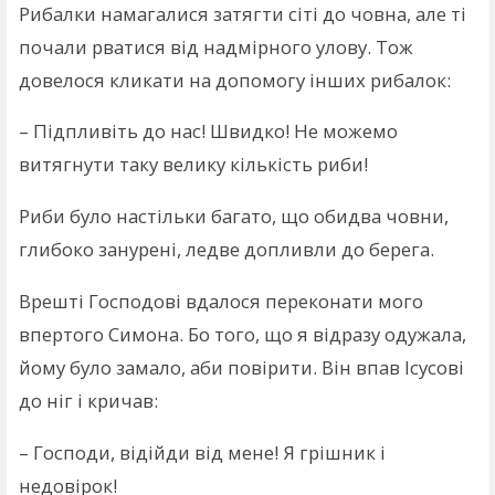
Рибалки намагалися затягти сіті до човна, але ті
почали рватися від надмірного улову. Тож
довелося кликати на допомогу інших рибалок:
– Підпливіть до нас! Швидко! Не можемо
витягнути таку велику кількість риби!
Риби було настільки багато, що обидва човни,
глибоко занурені, ледве допливли до берега.
Врешті Господові вдалося переконати мого
впертого Симона. Бо того, що я відразу одужала,
йому було замало, аби повірити. Він впав Ісусові
до ніг і кричав:
– Господи, відійди від мене! Я грішник і
недовірок!