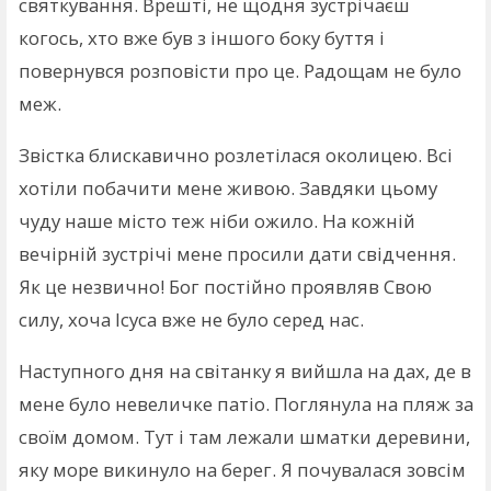
святкування. Врешті, не щодня зустрічаєш
когось, хто вже був з іншого боку буття і
повернувся розповісти про це. Радощам не було
меж.
Звістка блискавично розлетілася околицею. Всі
хотіли побачити мене живою. Завдяки цьому
чуду наше місто теж ніби ожило. На кожній
вечірній зустрічі мене просили дати свідчення.
Як це незвично! Бог постійно проявляв Свою
силу, хоча Ісуса вже не було серед нас.
Наступного дня на світанку я вийшла на дах, де в
мене було невеличке патіо. Поглянула на пляж за
своїм домом. Тут і там лежали шматки деревини,
яку море викинуло на берег. Я почувалася зовсім