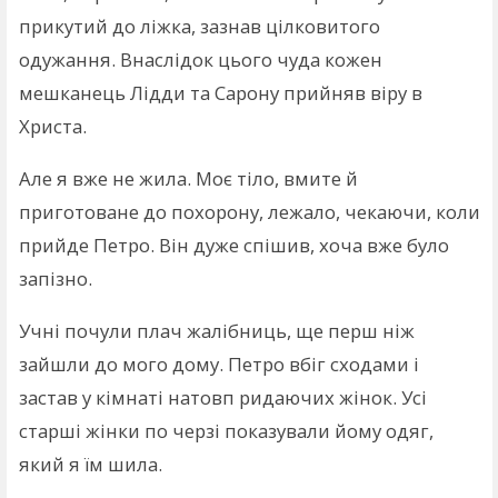
прикутий до ліжка, зазнав цілковитого
одужання. Внаслідок цього чуда кожен
мешканець Лідди та Сарону прийняв віру в
Христа.
Але я вже не жила. Моє тіло, вмите й
приготоване до похорону, лежало, чекаючи, коли
прийде Петро. Він дуже спішив, хоча вже було
запізно.
Учні почули плач жалібниць, ще перш ніж
зайшли до мого дому. Петро вбіг сходами і
застав у кімнаті натовп ридаючих жінок. Усі
старші жінки по черзі показували йому одяг,
який я їм шила.