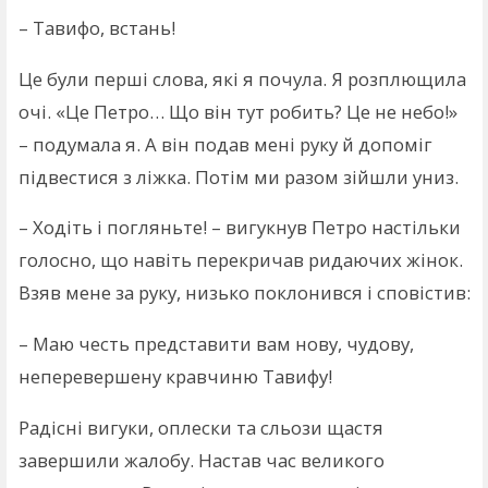
– Тавифо, встань!
Це були перші слова, які я почула. Я розплющила
очі. «Це Петро… Що він тут робить? Це не небо!»
– подумала я. А він подав мені руку й допоміг
підвестися з ліжка. Потім ми разом зійшли униз.
– Ходіть і погляньте! – вигукнув Петро настільки
голосно, що навіть перекричав ридаючих жінок.
Взяв мене за руку, низько поклонився і сповістив:
– Маю честь представити вам нову, чудову,
неперевершену кравчиню Тавифу!
Радісні вигуки, оплески та сльози щастя
завершили жалобу. Настав час великого