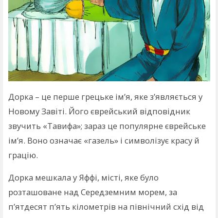
Дорка – це перше грецьке ім’я, яке з’являється у
Новому Завіті. Його єврейський відповідник
звучить «Тавифа»; зараз це популярне єврейське
ім’я. Воно означає «газель» і символізує красу й
грацію.
Дорка мешкала у Яффі, місті, яке було
розташоване над Середземним морем, за
п’ятдесят п’ять кілометрів на північний схід від