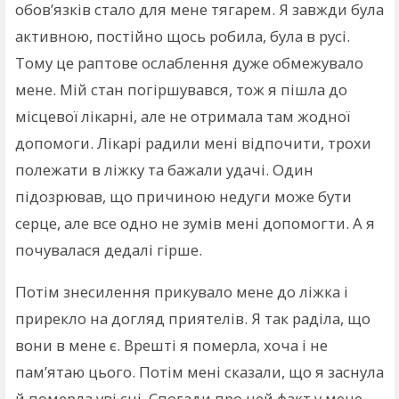
обов’язків стало для мене тягарем. Я завжди була
активною, постійно щось робила, була в русі.
Тому це раптове ослаблення дуже обмежувало
мене. Мій стан погіршувався, тож я пішла до
місцевої лікарні, але не отримала там жодної
допомоги. Лікарі радили мені відпочити, трохи
полежати в ліжку та бажали удачі. Один
підозрював, що причиною недуги може бути
серце, але все одно не зумів мені допомогти. А я
почувалася дедалі гірше.
Потім знесилення прикувало мене до ліжка і
прирекло на догляд приятелів. Я так раділа, що
вони в мене є. Врешті я померла, хоча і не
пам’ятаю цього. Потім мені сказали, що я заснула
й померла уві сні. Спогади про цей факт у мене