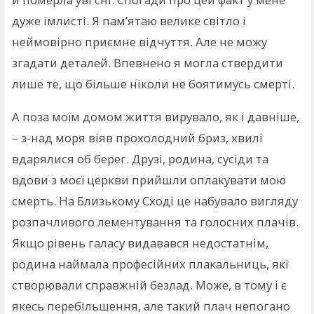
дуже імлисті. Я пам’ятаю велике світло і
неймовірно приємне відчуття. Але не можу
згадати деталей. Впевнено я могла ствердити
лише те, що більше ніколи не боятимусь смерті.
А поза моїм домом життя вирувало, як і давніше,
– з-над моря віяв прохолодний бриз, хвилі
вдарялися об берег. Друзі, родина, сусіди та
вдови з моєї церкви прийшли оплакувати мою
смерть. На Близькому Сході це набувало вигляду
розпачливого лементування та голосних плачів.
Якщо рівень галасу видавався недостатнім,
родина наймала професійних плакальниць, які
створювали справжній безлад. Може, в тому і є
якесь перебільшення, але такий плач непогано