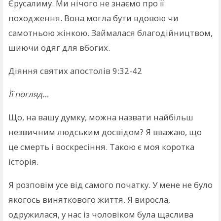
Єрусалиму. Ми нічого не знаємо про її
походження. Вона могла бути вдовою чи
самотньою жінкою. Займалася благодійництвом,
шиючи одяг для вбогих.
Діяння святих апостолів 9:32-42
Її погляд…
Що, на вашу думку, можна назвати найбільш
незвичним людським досвідом? Я вважаю, що
це смерть і воскресіння. Такою є моя коротка
історія.
Я розповім усе від самого початку. У мене не було
якогось виняткового життя. Я виросла,
одружилася, у нас із чоловіком була щаслива