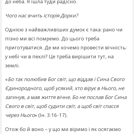
до неба. Я ішла туди радісно.
Чого нас вчить історія Дорки?
Однією з найважливіших думок є така: рано чи
пізно ми всі помремо. До цього треба
приготуватися. Де ми хочемо провести вічність:
у небі чи в пеклі? Це треба вирішити тут, на
землі.
«
Бо так полюбив Бог світ, що віддав і Сина Свого
Єдинородного, щоб усякий, хто вірує в Нього, не
загинув, а мав життя вічне. Бо не послав Бог Сина
Свого в світ, щоб судити світ, а щоб світ спасся
через Нього
» (Ін. 3:16-17).
Отож бо й воно – у що ми віримо і як осягаємо