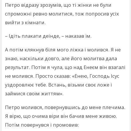
Петро відразу зрозумів, що ті жінки не були
спроможні ревно молитися, тож попросив усіх
вийти з кімнати.
– Ідіть плакати деінде, – наказав їм.
А потім клякнув біля мого ліжка і молився. Я не
знаю, наскільки довго, але його молитва дала
результат. Потім я чула, що над Енеєм він взагалі
не молився. Просто сказав: «Енею, Господь Ісус
уздоровлює тебе. Встань, візьми своє ложе і
займися своїм життям».
Петро молився, повернувшись до мене плечима.
Я вірю, що очима віри він бачив мене живою.
Потім повернувся і промовив: