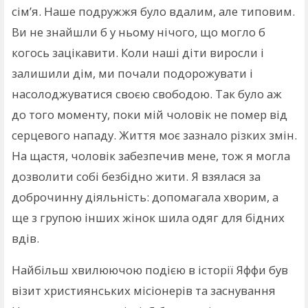
сім’я. Наше подружжя було вдалим, але типовим.
Ви не знайшли б у ньому нічого, що могло б
когось зацікавити. Коли наші діти виросли і
залишили дім, ми почали подорожувати і
насолоджуватися своєю свободою. Так було аж
до того моменту, поки мій чоловік не помер від
серцевого нападу. Життя моє зазнало різких змін.
На щастя, чоловік забезпечив мене, тож я могла
дозволити собі безбідно жити. Я взялася за
доброчинну діяльність: допомагала хворим, а
ще з групою інших жінок шила одяг для бідних
вдів.
Найбільш хвилюючою подією в історії Яффи був
візит християнських місіонерів та заснування