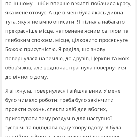
по-іншому – ніби вперше в житті побачила красу,
яка мене оточує. А ще в мені була якась дивна
туга, яку я не вмію описати. Я пізнала набагато
прекрасніше місце, наповнене ясним світлом та
глибоким спокоєм, місце, цілковито просякнуте
Божою присутністю. Я раділа, що знову
повернулася на землю, до друзів, Церкви та моїх
обов’язків, але водночас прагнула повернутися
до вічного дому.
Я зітхнула, повернулася і зійшла вниз. У мене
було чимало роботи: треба було закінчити
проекти суконь, спекти хліб для вбогих,
приготувати тему роздумів для наступної
зустрічі та відвідати одну хвору вдову. Я була
постійно зайнята, але в коловерті щоденних