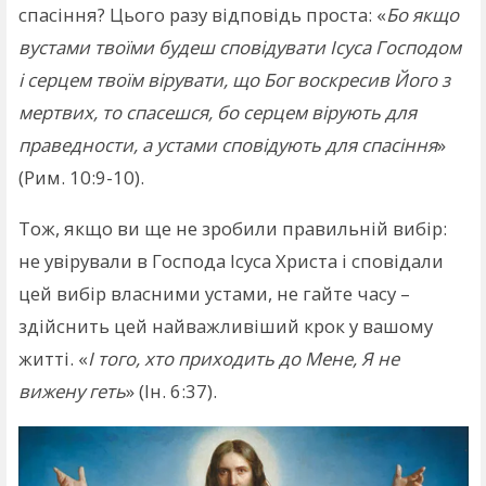
спасіння? Цього разу відповідь проста: «
Бо якщо
вустами твоїми будеш сповідувати Ісуса Господом
і серцем твоїм вірувати, що Бог воскресив Його з
мертвих, то спасешся, бо серцем вірують для
праведности, а устами сповідують для спасіння
»
(Рим. 10:9-10).
Тож, якщо ви ще не зробили правильній вибір:
не увірували в Господа Ісуса Христа і сповідали
цей вибір власними устами, не гайте часу –
здійснить цей найважливіший крок у вашому
житті. «
І того, хто приходить до Мене, Я не
вижену геть
» (Ін. 6:37).