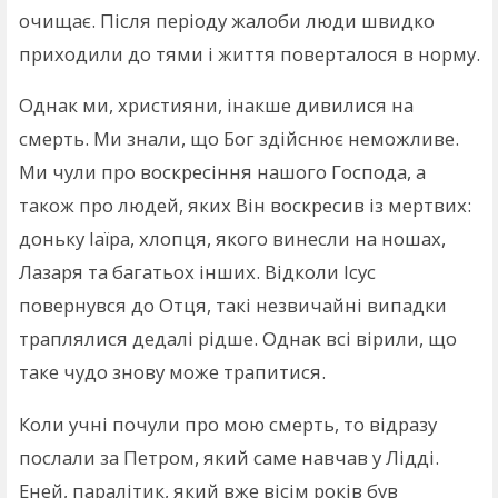
очищає. Після періоду жалоби люди швидко
приходили до тями і життя поверталося в норму.
Однак ми, християни, інакше дивилися на
смерть. Ми знали, що Бог здійснює неможливе.
Ми чули про воскресіння нашого Господа, а
також про людей, яких Він воскресив із мертвих:
доньку Іаїра, хлопця, якого винесли на ношах,
Лазаря та багатьох інших. Відколи Ісус
повернувся до Отця, такі незвичайні випадки
траплялися дедалі рідше. Однак всі вірили, що
таке чудо знову може трапитися.
Коли учні почули про мою смерть, то відразу
послали за Петром, який саме навчав у Лідді.
Еней, паралітик, який вже вісім років був