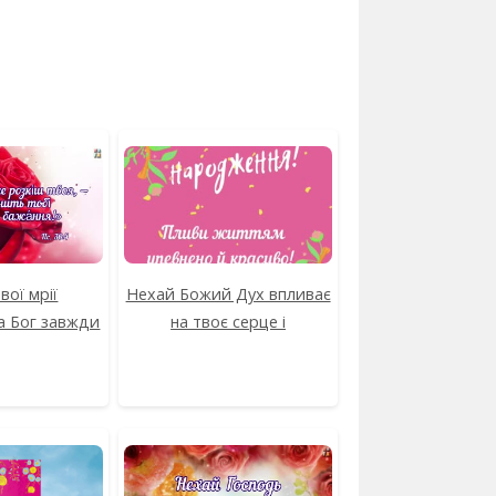
вої мрії
Нехай Божий Дух впливає
а Бог завжди
на твоє серце і