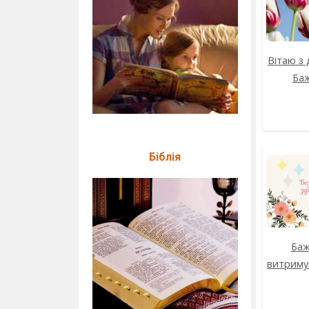
Вітаю з
Баж
Біблія
Баж
витриму