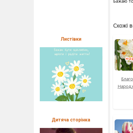
Бажаю тоб
Схожі 
Листівки
Благ
Народж
Дитяча сторінка