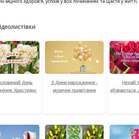
і міцного здоров'я, успіхів у всіх починаннях та щастя у житті.
відеолистівки
ословений День
З Днем народження -
Нехай т
ення: Християнс
музичне привітання
збуваються, 