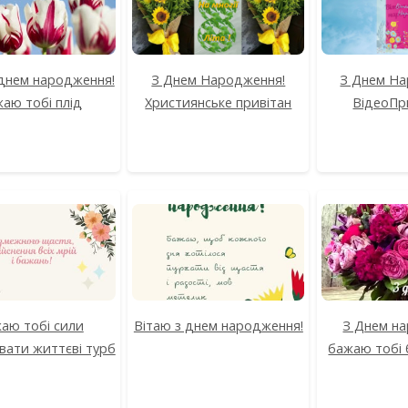
 днем народження!
З Днем Народження!
З Днем На
аю тобі плід
Християнське привітан
ВідеоПр
аю тобі сили
Вітаю з днем народження!
З Днем н
вати життєві турб
бажаю тобі 