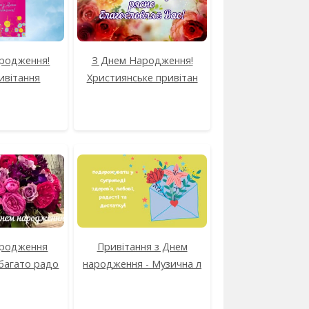
родження!
З Днем Народження!
ивітання
Християнське привітан
ародження
Привітання з Днем
багато радо
народження - Музична л