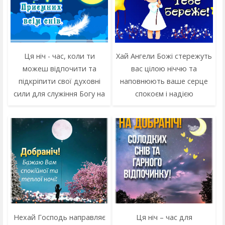
Ця ніч - час, коли ти
Хай Ангели Божі стережуть
можеш відпочити та
вас цілою ніччю та
підкріпити свої духовні
наповнюють ваше серце
сили для служіння Богу на
спокоєм і надією
Нехай Господь направляє
Ця ніч – час для