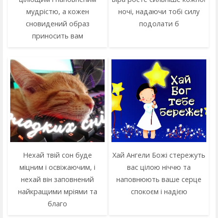
мудрістю, а кожен
ночі, надаючи тобі силу
сновидений образ
подолати б
приносить вам
Нехай твій сон буде
Хай Ангели Божі стережуть
міцним і освіжаючим, і
вас цілою ніччю та
нехай він заповнений
наповнюють ваше серце
найкращими мріями та
спокоєм і надією
благо