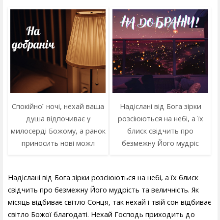
Спокійної ночі, нехай ваша
Надіслані від Бога зірки
душа відпочиває у
розсіюються на небі, а їх
милосерді Божому, а ранок
блиск свідчить про
приносить нові можл
безмежну Його мудріс
Надіслані від Бога зірки розсіюються на небі, а їх блиск
свідчить про безмежну Його мудрість та величність. Як
місяць відбиває світло Сонця, так нехай і твій сон відбиває
світло Божої благодаті. Нехай Господь приходить до