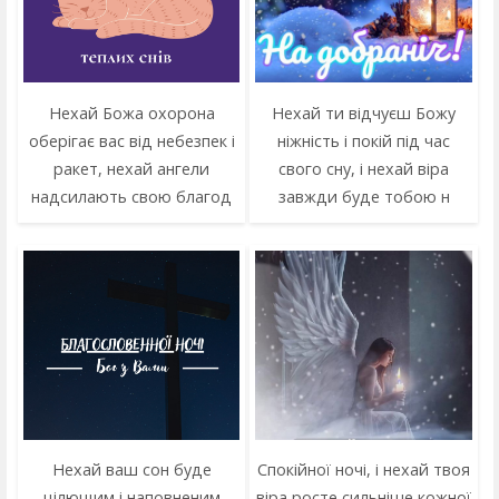
Нехай Божа охорона
Нехай ти відчуєш Божу
оберігає вас від небезпек і
ніжність і покій під час
ракет, нехай ангели
свого сну, і нехай віра
надсилають свою благод
завжди буде тобою н
Нехай ваш сон буде
Спокійної ночі, і нехай твоя
цілющим і наповненим
віра росте сильніше кожної