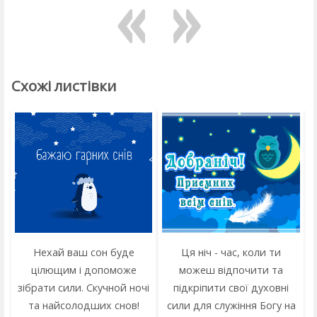
Схожі листівки
Нехай ваш сон буде
Ця ніч - час, коли ти
цілющим і допоможе
можеш відпочити та
зібрати сили. Скучной ночі
підкріпити свої духовні
та найсолодших снов!
сили для служіння Богу на