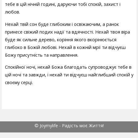
тебе в цій нічній годині, даруючи тобі спокій, захист і
любов.
Нехай твій сон буде глибоким і освіжаючим, а ранок
принесе свіжий подих надії та вдячності. Нехай твоя віра
буде як сильне дерево, коріння якого вкорінюється
глибоко в Божій любові. Нехай в кожній мрії ти відчуєш
Божу присутність та направлення.
Спокійної ночі, нехай Божа благодать супроводжує тебе в
цій ночі та завжди, і нехай ти відчуєш найглибший спокій у
своєму серці.
© Joymylife - Радість моє Життя!