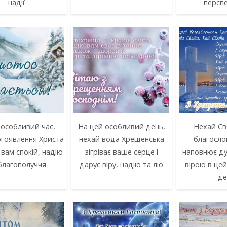
надії
персп
 особливий час,
На цей особливий день,
Нехай Св
огоявлення Христа
нехай вода Хрещенська
благослов
вам спокій, надію
зігріває ваше серце і
наповнює ду
благополуччя
дарує віру, надію та лю
вірою в це
де