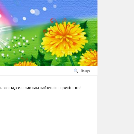
Пошук
ього надсилаємо вам найтепліші привітання!