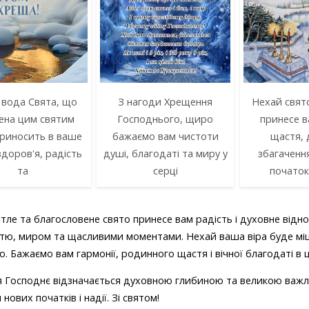
 вода Свята, що
З нагоди Хрещення
Нехай свят
ена цим святим
Господнього, щиро
принесе в
приносить в ваше
бажаємо вам чистоти
щастя, 
доров'я, радість
душі, благодаті та миру у
збагаченн
та
серці
початок
ітле та благословене свято принесе вам радість і духовне від
тю, миром та щасливими моментами. Нехай ваша віра буде міц
. Бажаємо вам гармонії, родинного щастя і вічної благодаті в
 Господнє відзначається духовною глибиною та великою важлив
 нових початків і надії. Зі святом!