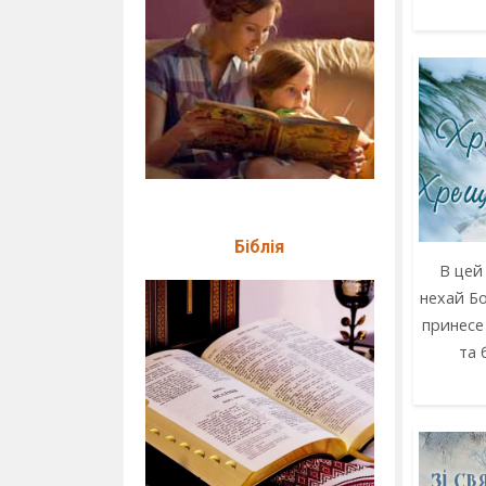
Біблія
В цей
нехай Б
принесе 
та 