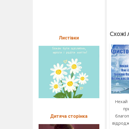
Схожі 
Листівки
Нехай
пр
благоп
Дитяча сторінка
відродж