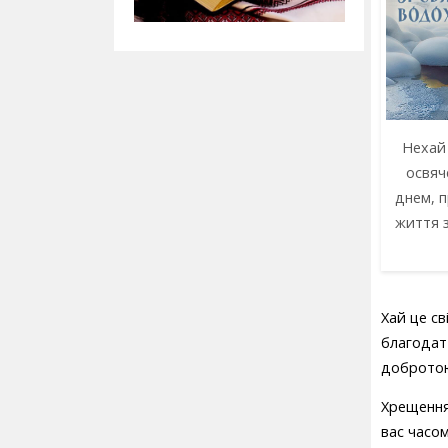
Нехай
освяч
днем, 
життя з
Хай це св
благодат
добротою
Хрещення
вас часом