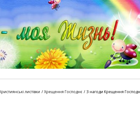
Християнські листівки
Хрещення Господнє
З нагоди Крещення Господн