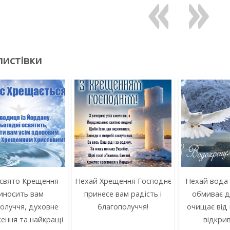
листівки
 свято Крещення
Нехай Хрещення Господнє
Нехай вода
иносить вам
принесе вам радість і
обмиває д
олуччя, духовне
благополуччя!
очищає від 
ення та найкращі
відкрив