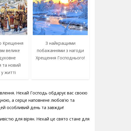
о Крещення
З найкращими
ам велике
побажаннями з нагоди
духовне
Хрещення Господнього!
я та новий
 у житті
новлення. Нехай Господь обдарує вас своєю
ною, а серце наповнене любов'ю та
 цей особливий день та завжди!
істю для вірян. Нехай це свято стане для