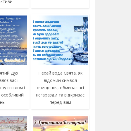
ективи
ятий Дух
Нехай вода Свята, як
ляє вас і
відомий символ
шу світлом і
очищення, обмиває всі
й особливий
негаразди та відкриває
нь
перед вам