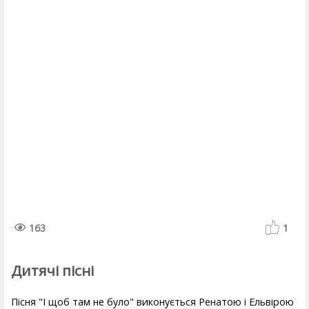
163
1
Дитячі пісні
Пісня "І щоб там не було" виконується Ренатою і Ельвірою