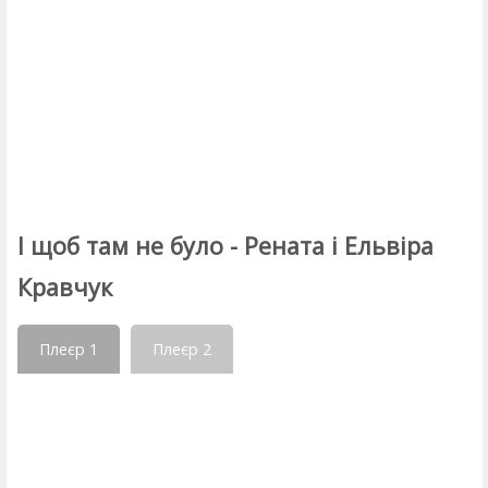
І щоб там не було - Рената і Ельвіра
Кравчук
Плеєр 1
Плеєр 2