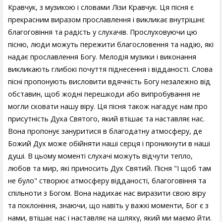
Кравчук, з музикою і словами Лізи Кравчук. Ця пісня є
прекрасним виразом прославлення і викликає внутрішнє
благоговіння та радість у слухачів. Прослуховуючи цю
пісню, люди можуть пережити благословення та надію, які
надає прославлення Богу. Мелодія музики і виконання
викликають глибокі почуття піднесення і відданості. Слова
пісні пропонують висловити вдячність Богу незалежно від
обставин, щоб жодні перешкоди або випробування не
могли сковати нашу віру. Ця пісня також нагадує нам про
присутність Духа Святого, який втішає та наставляє нас.
Вона пропонує зануритися в благодатну атмосферу, де
Божий Дух може обійняти наші серця і проникнути в наші
душі. В цьому моменті слухачі можуть відчути тепло,
любов та мир, які приносить Дух Святий. Пісня "І щоб там
не було" створює атмосферу відданості, благоговіння та
спільноти з Богом. Вона надихає нас виразити свою віру
та поклоніння, знаючи, що навіть у важкі моменти, Бог є з
нами, втішає нас і наставляє на шляху, який ми маємо йти.