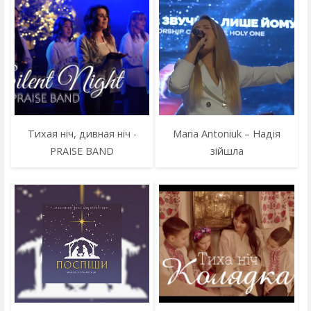
Тихая ніч, дивная ніч -
Maria Antoniuk – Надія
PRAISE BAND
зійшла