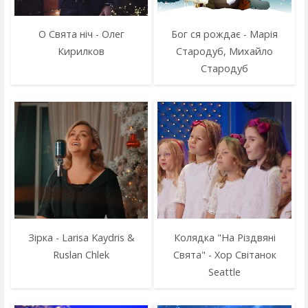
О Свята ніч - Олег
Бог ся рождає - Марія
Кирилков
Стародуб, Михайло
Стародуб
Зірка - Larisa Kaydris &
Колядка "На Різдвяні
Ruslan Chlek
Свята" - Хор Світанок
Seattle