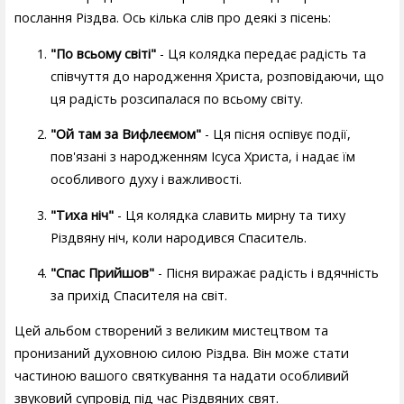
послання Різдва. Ось кілька слів про деякі з пісень:
"По всьому світі"
- Ця колядка передає радість та
співчуття до народження Христа, розповідаючи, що
ця радість розсипалася по всьому світу.
"Ой там за Вифлеємом"
- Ця пісня оспівує події,
пов'язані з народженням Ісуса Христа, і надає їм
особливого духу і важливості.
"Тиха ніч"
- Ця колядка славить мирну та тиху
Різдвяну ніч, коли народився Спаситель.
"Спас Прийшов"
- Пісня виражає радість і вдячність
за прихід Спасителя на світ.
Цей альбом створений з великим мистецтвом та
пронизаний духовною силою Різдва. Він може стати
частиною вашого святкування та надати особливий
звуковий супровід під час Різдвяних свят.