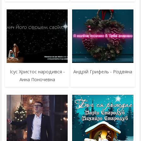
Ісус Христос народився -
Андрій Грифель - Різдвяна
Анна Поночевна