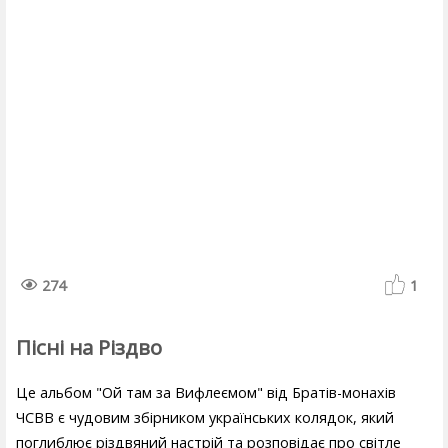
274
1
Пісні на Різдво
Це альбом "Ой там за Вифлеємом" від Братів-монахів
ЧСВВ є чудовим збірником українських колядок, який
поглиблює різдвяний настрій та розповідає про світле