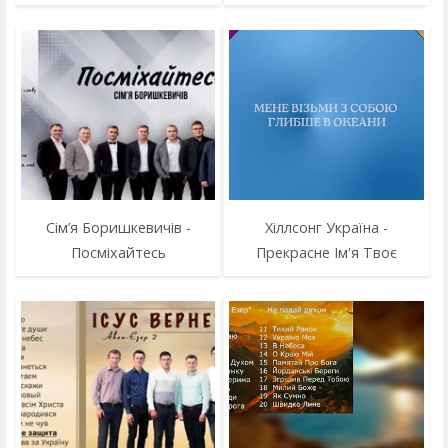
Сім’я Боришкевичів -
Хіллсонг Україна -
Посміхайтесь
Прекрасне Ім'я Твоє