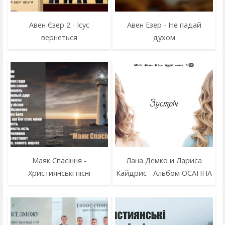
Авен Єзер 2 - Ісус
Авен Езер - Не падай
вернеться
духом
Маяк Cпасіння -
Лана Демко и Лариса
Християнські пісні
Кайдрис - Альбом ОСАННА