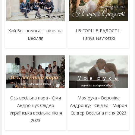
Хай Бог помагає - пісня на
І В ГОРІ І В РАДОСТІ -
Весілля
Tanya Navrotski
Ось весільна пара - Сімя
Моя рука - Вероніка
Андрощук Свідер
Андрощук -Свідер - Мирон
Українська весільна пісня
Свідер Весільна пісня 2023
2023