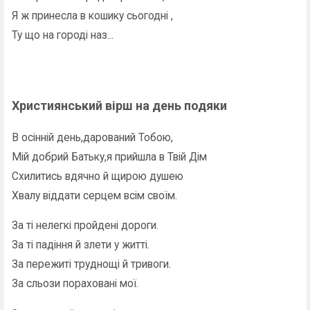
Я ж принесла в кошику сьогодні ,
Ту що на городі наз...
Християнський вірш на день подяки
В осінній день,дарований Тобою,
Мій добрий Батьку,я прийшла в Твій Дім
Схилитись вдячно й щирою душею
Хвалу віддати серцем всім своїм.
За ті нелегкі пройдені дороги.
За ті падіння й злети у житті.
За пережиті труднощі й тривоги.
За сльози пораховані мої.