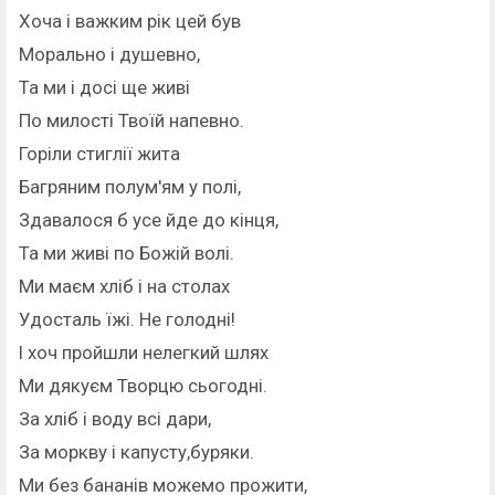
Хоча і важким рік цей був
Морально і душевно,
Та ми і досі ще живі
По милості Твоїй напевно.
Горіли стиглії жита
Багряним полум'ям у полі,
Здавалося б усе йде до кінця,
Та ми живі по Божій волі.
Ми маєм хліб і на столах
Удосталь їжі. Не голодні!
І хоч пройшли нелегкий шлях
Ми дякуєм Творцю сьогодні.
За хліб і воду всі дари,
За моркву і капусту,буряки.
Ми без бананів можемо прожити,