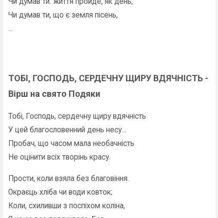
Чи думав ти: життя пройде, як день,
Чи думав ти, що є земля пісень,
...
ТОБІ, ГОСПОДЬ, СЕРДЕЧНУ ЩИРУ ВДЯЧНІСТЬ -
Вірш на свято Подяки
Тобі, Господь, сердечну щиру вдячність
У цей благословенний день несу...
Пробач, що часом мала необачність
Не оцінити всіх творінь красу.
Прости, коли взяла без благовіння.
Окраєць хліба чи води ковток;
Коли, схиливши з поспіхом коліна,