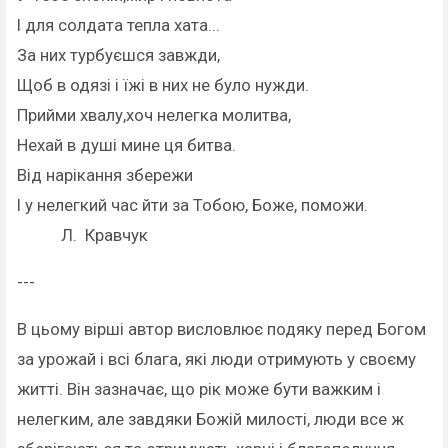
І для солдата тепла хата...
За них турбуєшся завжди,
Щоб в одязі і їжі в них не було нужди.
Прийми хвалу,хоч нелегка молитва,
Нехай в душі мине ця битва.
Від нарікання збережи
І у нелегкий час йти за Тобою, Боже, поможи.
Л. Кравчук
---
В цьому вірші автор висловлює подяку перед Богом
за урожай і всі блага, які люди отримують у своєму
житті. Він зазначає, що рік може бути важким і
нелегким, але завдяки Божій милості, люди все ж