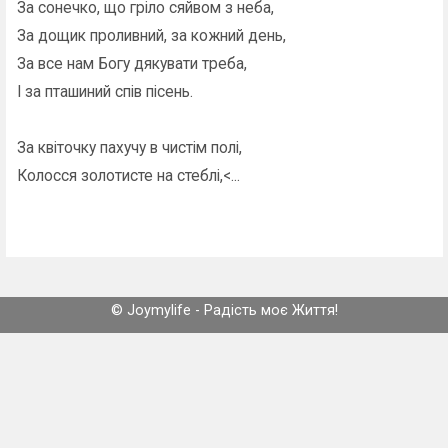
За сонечко, що гріло сяйвом з неба,
За дощик проливний, за кожний день,
За все нам Богу дякувати треба,
І за пташиний спів пісень.
За квіточку пахучу в чистім полі,
Колосся золотисте на стеблі,<...
© Joymylife - Радість моє Життя!