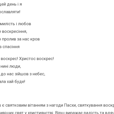
цей день і я
ославляти!
милість і любов
 воскресіння,
о пролив за нас кров
в спасіння
 воскрес! Христос воскрес!
 нині люди,
до нас зійшов з небес,
ала хай буде!
 є святковим вітанням з нагоди Пасхи, святкування воскре
віших свят у християнстві. Вірш виражає радість та вдя