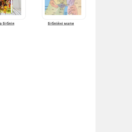
 Біблія
Біблійні мапи