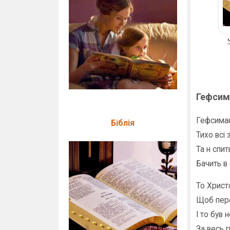
Гефсим
Гефсиман
Біблія
Тихо всі 
Та н спит
Бачить в 
То Христ
Щоб пере
І то був 
За весь г