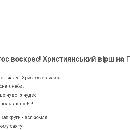
ос воскрес! Християнський вірш на 
 воскрес! Христос воскрес!
сня з неба,
ше чудо із чудес
сподь для тебе!
навкруги - вся земля
ому святу,