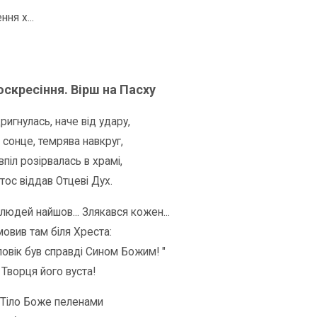
ння х...
оскресіння. Вірш на Пасху
ригнулась, наче від удару,
сонце, темрява навкруг,
впіл розірвалась в храмі,
тос віддав Отцеві Дух.
людей найшов... Злякався кожен...
мовив там біля Хреста:
ловік був справді Сином Божим! "
 Творця його вуста!
Тіло Боже пеленами