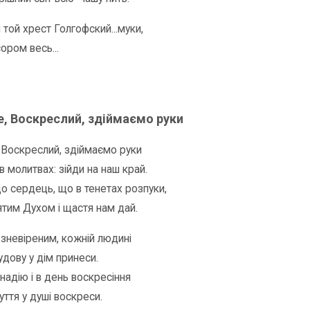
 той хрест Голгофский...муки,
ором весь...
е, Воскреслий, здіймаємо руки
 Воскреслий, здіймаємо руки
в молитвах: зійди на наш край.
о сердець, що в тенетах розпуки,
ятим Духом і щастя нам дай.
 зневіреним, кожній людині
удову у дім принеси.
 надію і в день воскресіння
уття у душі воскреси.