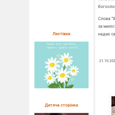
богосло
Слова "Х
за миліс
Листівки
надає св
21.10.20
Дитяча сторінка