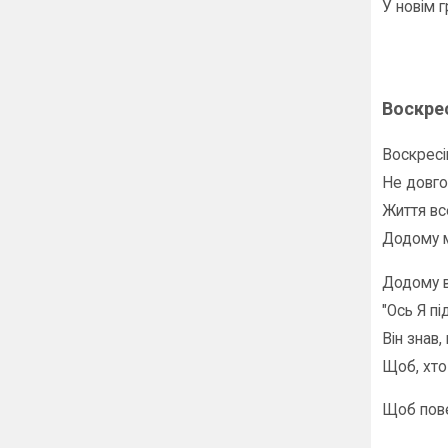
У новім г
Воскрес
Воскресін
Не довго 
Життя все
Додому м
Додому в
"Ось Я пі
Він знав
Щоб, хто
Щоб пове