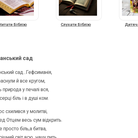
Читати Біблію
Слухати Біблію
Дитяча
анський сад
ський сад...Гефсиманія,
заснули й все кругом,
ь природа у печалі вся,
серці біль і в душі ком.
ос схилився у молитві,
д Отцем весь сум відкрить.
не просто біль,а битва,
рішний світ всю чашу пить.