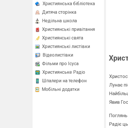
Християнська бібліотека
Дитяча сторінка
Недільна школа
Християнські привітання
Християнські свята
Християнські листівки
Відеолистівки
Христ
Фільми про Ісуса
Християнське Радіо
Христос
Шпалери на телефон
Лунає пі
Мобільні додатки
Найбіль
Явив Го
Поглянь 
Радіє ць