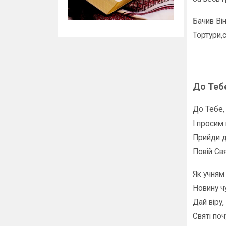
Бачив Він
Тортури,с
До Теб
До Тебе,
І просим 
Прийди д
Повій Св
Як учням
Новину ч
Дай віру,
Святі поч