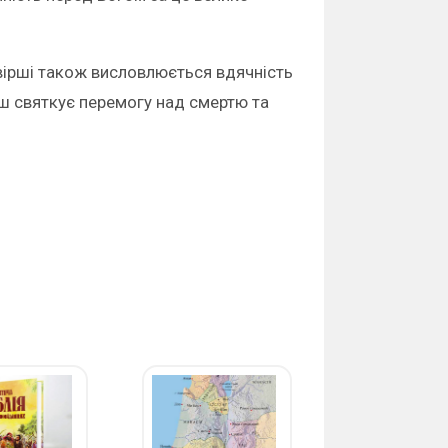
 вірші також висловлюється вдячність
ірш святкує перемогу над смертю та