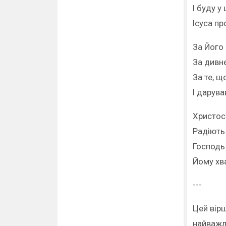
І буду у 
Ісуса пр
За Його 
За дивне
За те, щ
І дарува
Христос
Радіють
Господь 
Йому хв
---
Цей вірш
найважли