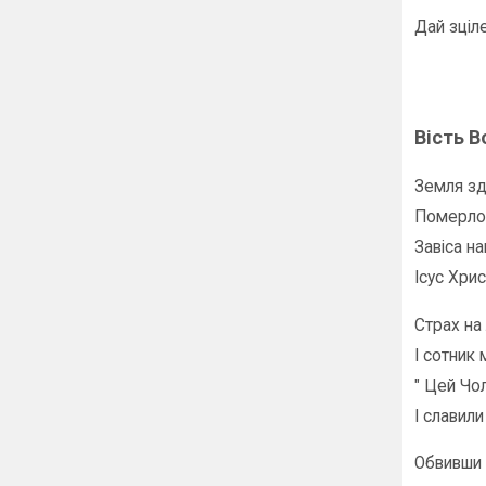
Дай зціле
Вість В
Земля зд
Померло 
Завіса на
Ісус Хрис
Страх на 
І сотник 
" Цей Чо
І славили
Обвивши 