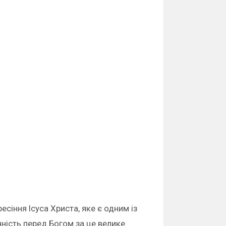
сіння Ісуса Христа, яке є одним із
чність перед Богом за це велике