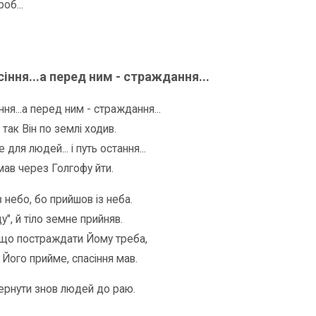
роб...
іння...а перед ним - страждання...
ня...а перед ним - страждання...
так Він по землі ходив.
 для людей... і путь остання...
ав через Голгофу йти.
 небо, бо прийшов із неба.
ду", й тіло земне прийняв.
, що постраждати Йому треба,
 Його прийме, спасіння мав.
рнути знов людей до раю.