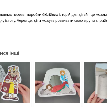
ловних переваг поробки біблійних історій для дітей - це можли
ну істоту. Через це, діти можуть розвивати свою віру та спри
.
ися інші