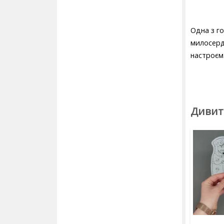
Одна з го
милосерд
настроєм
Дивит