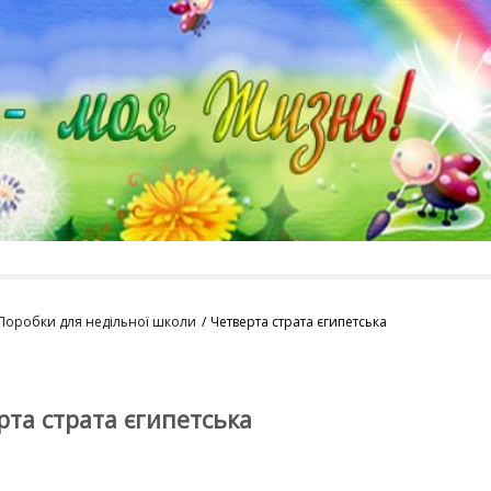
Поробки для недільної школи
Четверта страта єгипетська
рта страта єгипетська