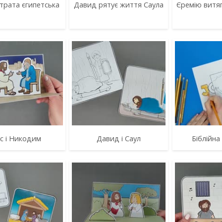
трата єгипетська
Давид рятує життя Саула
Єремію витяг
ус і Никодим
Давид і Саул
Біблійна